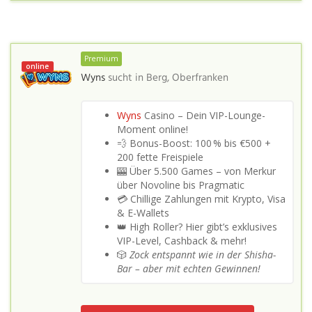
Premium
online
Wyns
sucht in
Berg, Oberfranken
Wyns
Casino – Dein VIP-Lounge-
Moment online!
💨 Bonus-Boost: 100 % bis €500 +
200 fette Freispiele
🎰 Über 5.500 Games – von Merkur
über Novoline bis Pragmatic
💳 Chillige Zahlungen mit Krypto, Visa
& E-Wallets
👑 High Roller? Hier gibt’s exklusives
VIP-Level, Cashback & mehr!
🎲
Zock entspannt wie in der Shisha-
Bar – aber mit echten Gewinnen!