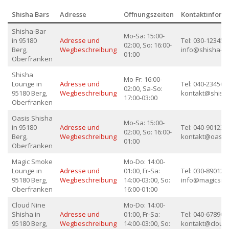
Shisha Bars
Adresse
Öffnungszeiten
Kontaktinform
Shisha-Bar
Mo-Sa: 15:00-
in 95180
Adresse und
Tel: 030-1234567
02:00, So: 16:00-
Berg,
Wegbeschreibung
info@shisha-ba
01:00
Oberfranken
Shisha
Mo-Fr: 16:00-
Lounge in
Adresse und
Tel: 040-2345678
02:00, Sa-So:
95180 Berg,
Wegbeschreibung
kontakt@shish
17:00-03:00
Oberfranken
Oasis Shisha
Mo-Sa: 15:00-
in 95180
Adresse und
Tel: 040-9012345
02:00, So: 16:00-
Berg,
Wegbeschreibung
kontakt@oasis
01:00
Oberfranken
Magic Smoke
Mo-Do: 14:00-
Lounge in
Adresse und
01:00, Fr-Sa:
Tel: 030-8901234
95180 Berg,
Wegbeschreibung
14:00-03:00, So:
info@magicsmo
Oberfranken
16:00-01:00
Cloud Nine
Mo-Do: 14:00-
Shisha in
Adresse und
01:00, Fr-Sa:
Tel: 040-6789012
95180 Berg,
Wegbeschreibung
14:00-03:00, So:
kontakt@cloud