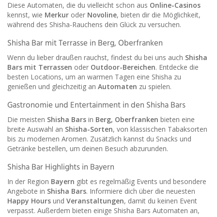
Diese Automaten, die du vielleicht schon aus
Online-Casinos
kennst, wie
Merkur
oder
Novoline
, bieten dir die Möglichkeit,
während des Shisha-Rauchens dein Glück zu versuchen.
Shisha Bar mit Terrasse in Berg, Oberfranken
Wenn du lieber draußen rauchst, findest du bei uns auch
Shisha
Bars mit Terrassen
oder
Outdoor-Bereichen
. Entdecke die
besten Locations, um an warmen Tagen eine Shisha zu
genießen und gleichzeitig an
Automaten
zu spielen.
Gastronomie und Entertainment in den Shisha Bars
Die meisten
Shisha Bars
in
Berg, Oberfranken
bieten eine
breite Auswahl an
Shisha-Sorten
, von klassischen Tabaksorten
bis zu modernen Aromen. Zusätzlich kannst du Snacks und
Getränke bestellen, um deinen Besuch abzurunden.
Shisha Bar Highlights in Bayern
In der Region
Bayern
gibt es regelmäßig Events und besondere
Angebote in
Shisha Bars
. Informiere dich über die neuesten
Happy Hours
und
Veranstaltungen
, damit du keinen Event
verpasst. Außerdem bieten einige Shisha Bars Automaten an,