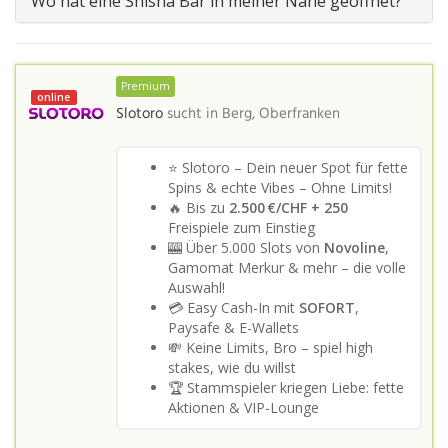
Wo hat eine Shisha Bar in meiner Nähe geöffnet?
Premium
online
Slotoro
sucht in
Berg, Oberfranken
⭐ Slotoro – Dein neuer Spot für fette
Spins & echte Vibes – Ohne Limits!
🔥 Bis zu
2.500 €/CHF + 250
Freispiele zum Einstieg
🎰 Über 5.000 Slots von
Novoline
,
Gamomat Merkur & mehr – die volle
Auswahl!
💳 Easy Cash-In mit
SOFORT
,
Paysafe & E-Wallets
💸 Keine Limits, Bro – spiel high
stakes, wie du willst
🏆 Stammspieler kriegen Liebe: fette
Aktionen & VIP-Lounge