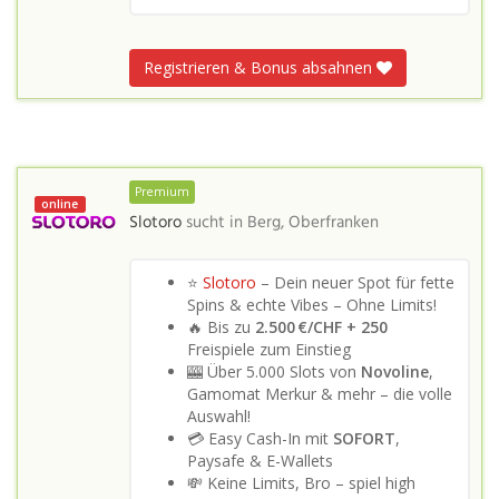
Registrieren & Bonus absahnen
Premium
online
Slotoro
sucht in
Berg, Oberfranken
⭐
Slotoro
– Dein neuer Spot für fette
Spins & echte Vibes – Ohne Limits!
🔥 Bis zu
2.500 €/CHF + 250
Freispiele zum Einstieg
🎰 Über 5.000 Slots von
Novoline
,
Gamomat Merkur & mehr – die volle
Auswahl!
💳 Easy Cash-In mit
SOFORT
,
Paysafe & E-Wallets
💸 Keine Limits, Bro – spiel high