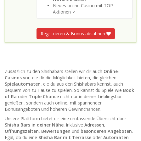
Neues online Casino mit TOP
Aktionen ✓
Registrieren & Bonus absahnen
Zusätzlich zu den Shishabars stellen wir dir auch
Online-
Casinos
vor, die dir die Möglichkeit bieten, die gleichen
Spielautomaten
, die du aus den Shishabars kennst, auch
bequem von zu Hause zu spielen. So kannst du Spiele wie
Book
of Ra
oder
Triple Chance
nicht nur in deiner Lieblingsbar
genießen, sondern auch online, mit spannenden
Bonusangeboten und höheren Gewinnchancen.
Unsere Plattform bietet dir eine umfassende Übersicht über
Shisha Bars in deiner Nähe
, inklusive
Adressen
,
Öffnungszeiten
,
Bewertungen
und
besonderen Angeboten
.
Egal, ob du eine
Shisha Bar mit Terrasse
oder
Automaten