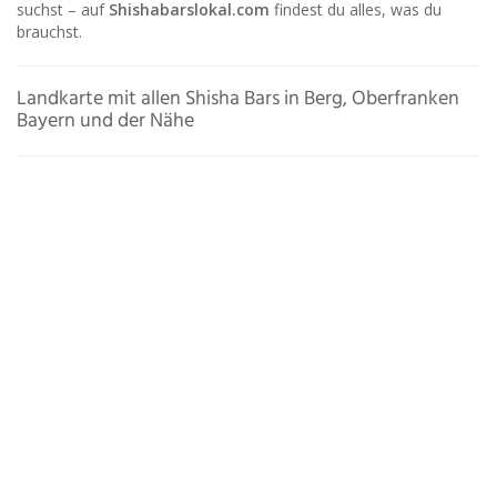
suchst – auf
Shishabarslokal.com
findest du alles, was du
brauchst.
Landkarte mit allen Shisha Bars in Berg, Oberfranken
Bayern und der Nähe