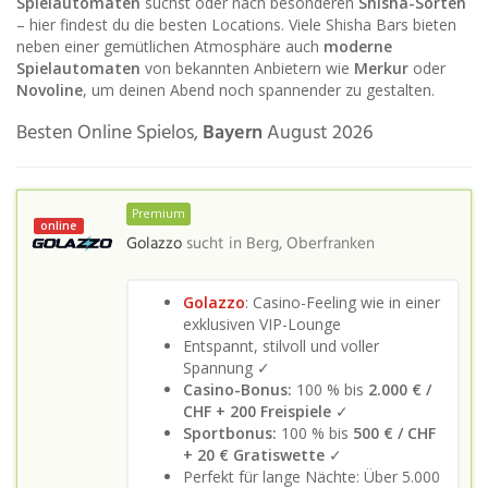
Spielautomaten
suchst oder nach besonderen
Shisha-Sorten
– hier findest du die besten Locations. Viele Shisha Bars bieten
neben einer gemütlichen Atmosphäre auch
moderne
Spielautomaten
von bekannten Anbietern wie
Merkur
oder
Novoline
, um deinen Abend noch spannender zu gestalten.
Besten Online Spielos,
Bayern
August 2026
Premium
online
Golazzo
sucht in
Berg, Oberfranken
Golazzo
: Casino-Feeling wie in einer
exklusiven VIP-Lounge
Entspannt, stilvoll und voller
Spannung ✓
Casino-Bonus:
100 % bis
2.000 € /
CHF + 200 Freispiele
✓
Sportbonus:
100 % bis
500 € / CHF
+ 20 € Gratiswette
✓
Perfekt für lange Nächte: Über 5.000