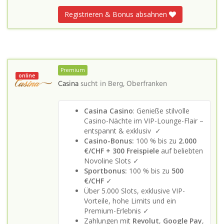
Registrieren & Bonus absahnen
Premium
online
Casina
sucht in
Berg, Oberfranken
Casina Casino
: Genieße stilvolle
Casino-Nächte im VIP-Lounge-Flair –
entspannt & exklusiv ✓
Casino-Bonus:
100 % bis zu
2.000
€/CHF + 300 Freispiele
auf beliebten
Novoline Slots ✓
Sportbonus:
100 % bis zu
500
€/CHF
✓
Über 5.000 Slots, exklusive VIP-
Vorteile, hohe Limits und ein
Premium-Erlebnis ✓
Zahlungen mit
Revolut
,
Google Pay
,