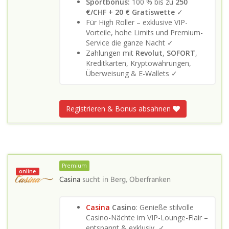
Sportbonus:
100 % bis zu
250
€/CHF + 20 € Gratiswette
✓
Für High Roller – exklusive VIP-
Vorteile, hohe Limits und Premium-
Service die ganze Nacht ✓
Zahlungen mit
Revolut
,
SOFORT
,
Kreditkarten, Kryptowährungen,
Überweisung & E-Wallets ✓
Registrieren & Bonus absahnen
Premium
online
Casina
sucht in
Berg, Oberfranken
Casina
Casino
: Genieße stilvolle
Casino-Nächte im VIP-Lounge-Flair –
entspannt & exklusiv ✓