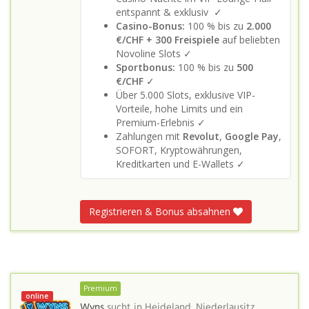
entspannt & exklusiv ✓
Casino-Bonus:
100 % bis zu
2.000
€/CHF + 300 Freispiele
auf beliebten
Novoline Slots ✓
Sportbonus:
100 % bis zu
500
€/CHF
✓
Über 5.000 Slots, exklusive VIP-
Vorteile, hohe Limits und ein
Premium-Erlebnis ✓
Zahlungen mit
Revolut
,
Google Pay
,
SOFORT, Kryptowährungen,
Kreditkarten und E-Wallets ✓
Registrieren & Bonus absahnen
Premium
online
Wyns
sucht in
Heideland, Niederlausitz