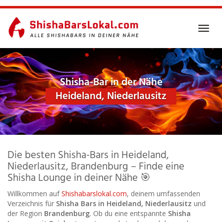
Skip
to
main
Toggl
content
navig
Shisha-Bar in der Nähe
Heideland, Niederlausitz
Die besten Shisha-Bars in Heideland,
Niederlausitz, Brandenburg – Finde eine
Shisha Lounge in deiner Nähe 🎯
Willkommen auf
Shishabarslokal.com
, deinem umfassenden
Verzeichnis für
Shisha Bars in Heideland, Niederlausitz
und
der Region
Brandenburg
. Ob du eine entspannte
Shisha