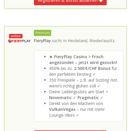
Registrieren & Bonus absahnen
Premium
online
FieryPlay
sucht in
Heideland, Niederlausitz
★
FieryPlay Casino > Frisch
angezündet – jetzt wird gezockt!
450% bis zu
2.500 €/CHF Bonus
für
den perfekten Einstieg ✓
350 Freispiele – z. B. auf
Sizzling Hot
,
wenn’s richtig glühen soll ✓
Deine Lieblingsslots am Start >
Novomatic
✓
Pragmatic
✓
Direkt von den Machern von
VulkanVegas
– nur mit mehr
Lounge-Vibes ✓