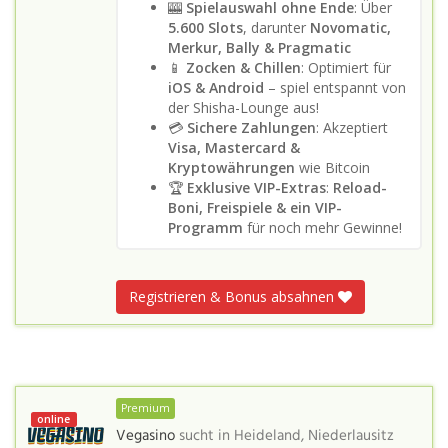
🎰
Spielauswahl ohne Ende
: Über
5.600 Slots
, darunter
Novomatic,
Merkur, Bally & Pragmatic
📱
Zocken & Chillen
: Optimiert für
iOS & Android
– spiel entspannt von
der Shisha-Lounge aus!
💳
Sichere Zahlungen
: Akzeptiert
Visa, Mastercard &
Kryptowährungen
wie Bitcoin
🏆
Exklusive VIP-Extras
:
Reload-
Boni, Freispiele & ein VIP-
Programm
für noch mehr Gewinne!
Registrieren & Bonus absahnen
Premium
online
Vegasino
sucht in
Heideland, Niederlausitz