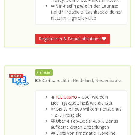
👑
VIP-Feeling wie in der Lounge:
Hol dir Freispiele, Cashback & deinen
Platz im Highroller-Club
Registrieren & Bonus absahnen
Premium
online
ICE Casino
sucht in
Heideland, Niederlausitz
🔥
ICE Casino
– Cool wie dein
Lieblings-Spot, heiß wie die Glut!
💸 Bis zu €1.500 Willkommensbonus
+ 270 Freispiele
🎰 Über 4 Top-Deals: 450 % Bonus
auf deine ersten Einzahlungen
🎮 Slots von Pragmatic, Novoline,