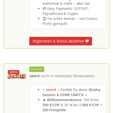
Gamomat & mehr – alles da!
💳 Easy Payments: SOFORT,
Paysafecard & Crypto
🏆 Für echte Kenner – von Casino-
Profis gemacht
Registrieren & Bonus absahnen
Premium
online
Joker8
sucht in
Heideland, Niederlausitz
⭐
Joker8
–
Perfekt für deine
Shisha-
Session & OHNE LIMITS!
⭐
🔥
Willkommensbonus
: 100 % bis
500 €/CHF
& 50 % bis
1.000 €/CHF
+
200 Freispiele