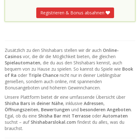
Registrieren & Bonus absahnen
Zusätzlich zu den Shishabars stellen wir dir auch
Online-
Casinos
vor, die dir die Möglichkeit bieten, die gleichen
Spielautomaten
, die du aus den Shishabars kennst, auch
bequem von zu Hause zu spielen. So kannst du Spiele wie
Book
of Ra
oder
Triple Chance
nicht nur in deiner Lieblingsbar
genießen, sondern auch online, mit spannenden
Bonusangeboten und höheren Gewinnchancen.
Unsere Plattform bietet dir eine umfassende Übersicht über
Shisha Bars in deiner Nähe
, inklusive
Adressen
,
Öffnungszeiten
,
Bewertungen
und
besonderen Angeboten
.
Egal, ob du eine
Shisha Bar mit Terrasse
oder
Automaten
suchst – auf
Shishabarslokal.com
findest du alles, was du
brauchst.