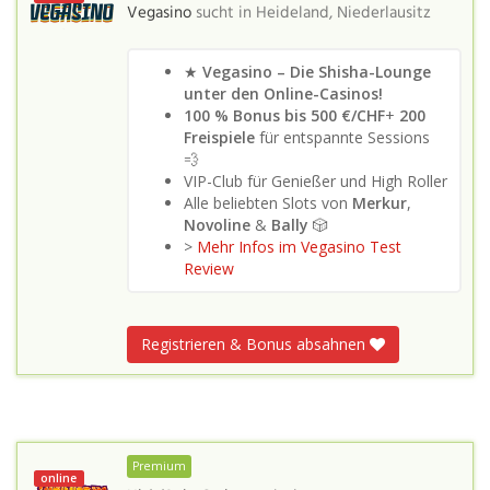
Vegasino
sucht in
Heideland, Niederlausitz
★
Vegasino – Die Shisha-Lounge
unter den Online-Casinos!
100 % Bonus bis 500 €/CHF
+
200
Freispiele
für entspannte Sessions
💨
VIP-Club für Genießer und High Roller
Alle beliebten Slots von
Merkur
,
Novoline
&
Bally
🎲
>
Mehr Infos im Vegasino Test
Review
Registrieren & Bonus absahnen
Premium
online