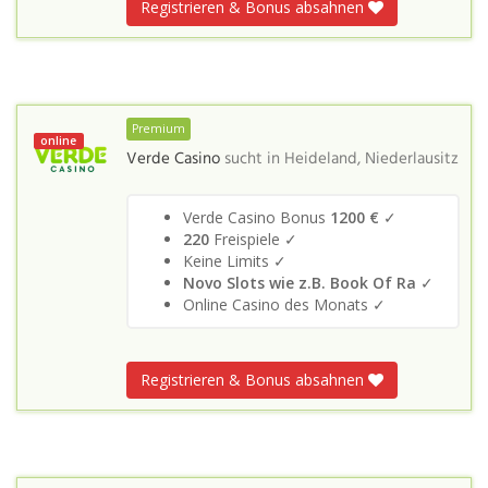
Registrieren & Bonus absahnen
Premium
online
Verde Casino
sucht in
Heideland, Niederlausitz
Verde Casino Bonus
1200 €
✓
220
Freispiele ✓
Keine Limits ✓
Novo Slots wie z.B. Book Of Ra
✓
Online Casino des Monats ✓
Registrieren & Bonus absahnen