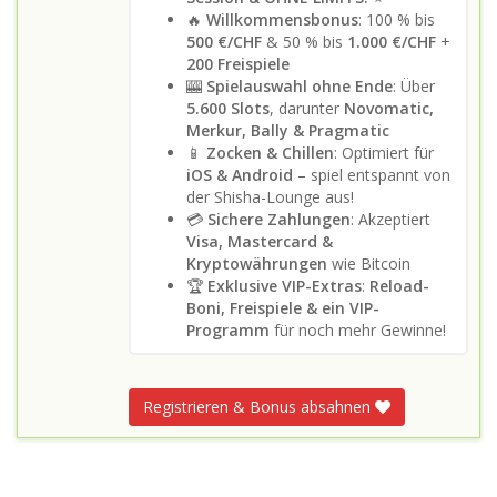
🔥
Willkommensbonus
: 100 % bis
500 €/CHF
& 50 % bis
1.000 €/CHF
+
200 Freispiele
🎰
Spielauswahl ohne Ende
: Über
5.600 Slots
, darunter
Novomatic,
Merkur, Bally & Pragmatic
📱
Zocken & Chillen
: Optimiert für
iOS & Android
– spiel entspannt von
der Shisha-Lounge aus!
💳
Sichere Zahlungen
: Akzeptiert
Visa, Mastercard &
Kryptowährungen
wie Bitcoin
🏆
Exklusive VIP-Extras
:
Reload-
Boni, Freispiele & ein VIP-
Programm
für noch mehr Gewinne!
Registrieren & Bonus absahnen