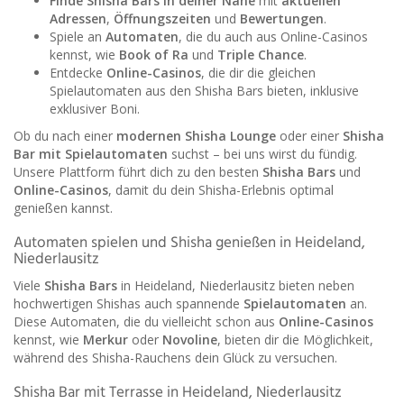
Finde Shisha Bars in deiner Nähe
mit
aktuellen
Adressen
,
Öffnungszeiten
und
Bewertungen
.
Spiele an
Automaten
, die du auch aus Online-Casinos
kennst, wie
Book of Ra
und
Triple Chance
.
Entdecke
Online-Casinos
, die dir die gleichen
Spielautomaten aus den Shisha Bars bieten, inklusive
exklusiver Boni.
Ob du nach einer
modernen Shisha Lounge
oder einer
Shisha
Bar mit Spielautomaten
suchst – bei uns wirst du fündig.
Unsere Plattform führt dich zu den besten
Shisha Bars
und
Online-Casinos
, damit du dein Shisha-Erlebnis optimal
genießen kannst.
Automaten spielen und Shisha genießen in Heideland,
Niederlausitz
Viele
Shisha Bars
in Heideland, Niederlausitz bieten neben
hochwertigen Shishas auch spannende
Spielautomaten
an.
Diese Automaten, die du vielleicht schon aus
Online-Casinos
kennst, wie
Merkur
oder
Novoline
, bieten dir die Möglichkeit,
während des Shisha-Rauchens dein Glück zu versuchen.
Shisha Bar mit Terrasse in Heideland, Niederlausitz