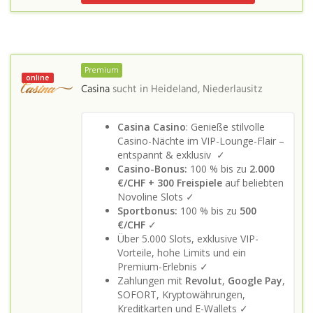
Premium
online
Casina
sucht in
Heideland, Niederlausitz
Casina Casino
: Genieße stilvolle
Casino-Nächte im VIP-Lounge-Flair –
entspannt & exklusiv ✓
Casino-Bonus:
100 % bis zu
2.000
€/CHF + 300 Freispiele
auf beliebten
Novoline Slots ✓
Sportbonus:
100 % bis zu
500
€/CHF
✓
Über 5.000 Slots, exklusive VIP-
Vorteile, hohe Limits und ein
Premium-Erlebnis ✓
Zahlungen mit
Revolut
,
Google Pay
,
SOFORT, Kryptowährungen,
Kreditkarten und E-Wallets ✓