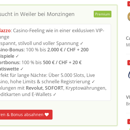
sucht in
Weiler bei Monzingen
Premium
lazzo
: Casino-Feeling wie in einer exklusiven VIP-
unge
C
spannt, stilvoll und voller Spannung ✓
M
sino-Bonus:
100 % bis
2.000 € / CHF + 200
ispiele
✓
ortbonus:
100 % bis
500 € / CHF + 20 €
atiswette
✓
fekt für lange Nächte: Über 5.000 Slots, Live
ino, hohe Limits & schnelle Registrierung ✓
hlungen mit
Revolut
,
SOFORT
, Kryptowährungen,
ditkarten und E-Wallets ✓
V
B
eren & Bonus absahnen