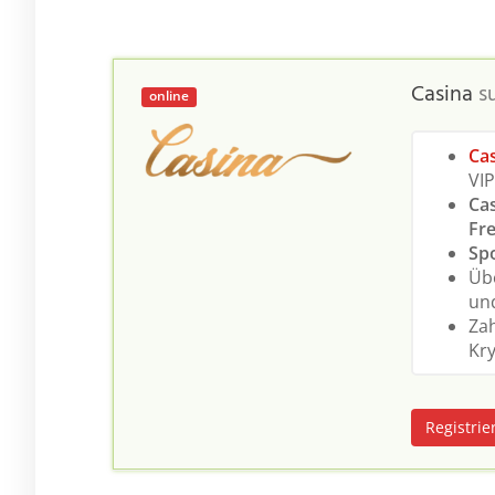
Casina
s
online
Ca
VIP
Ca
Fre
Sp
Übe
un
Za
Kr
Registri