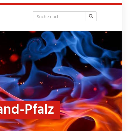
and-Pfalz