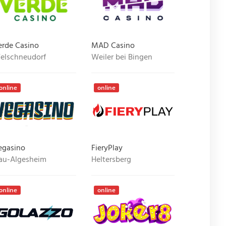
erde Casino
MAD Casino
elschneudorf
Weiler bei Bingen
online
online
egasino
FieryPlay
au-Algesheim
Heltersberg
online
online