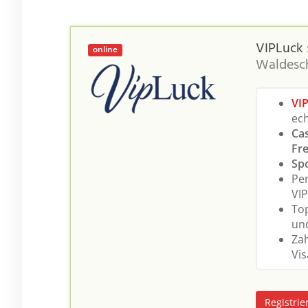
VIPLuck
online
Waldesch
VI
ech
Ca
Fre
Sp
Per
VIP
To
un
Za
Vis
Registri