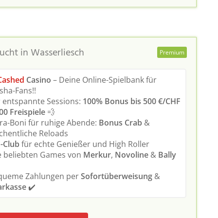
ucht in
Wasserliesch
Premium
Cashed
Casino
– Deine Online-Spielbank für
sha-Fans!!
r entspannte Sessions:
100% Bonus bis 500 €/CHF
00 Freispiele
💨
ra-Boni für ruhige Abende:
Bonus Crab
&
chentliche Reloads
-Club
für echte Genießer und High Roller
le beliebten Games von
Merkur
,
Novoline
&
Bally
queme Zahlungen per
Sofortüberweisung
&
arkasse
✔️