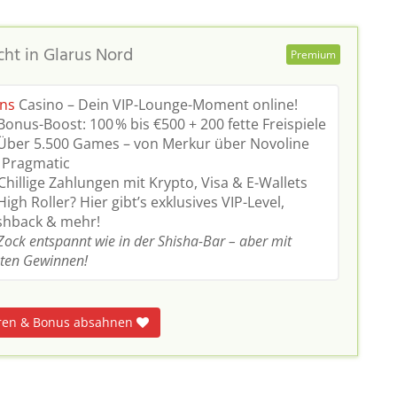
cht in
Glarus Nord
Premium
ns
Casino – Dein VIP-Lounge-Moment online!
Bonus-Boost: 100 % bis €500 + 200 fette Freispiele
 Über 5.500 Games – von Merkur über Novoline
 Pragmatic
Chillige Zahlungen mit Krypto, Visa & E-Wallets
High Roller? Hier gibt’s exklusives VIP-Level,
shback & mehr!
Zock entspannt wie in der Shisha-Bar – aber mit
ten Gewinnen!
eren & Bonus absahnen