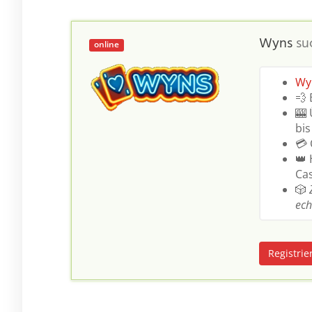
Wyns
su
online
Wy
💨 
🎰
bis
💳 
👑 
Ca
🎲
ech
Registri