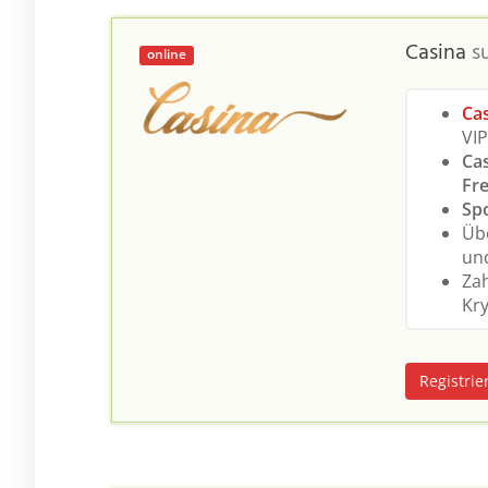
Casina
s
online
Ca
VIP
Ca
Fre
Sp
Übe
un
Za
Kr
Registri