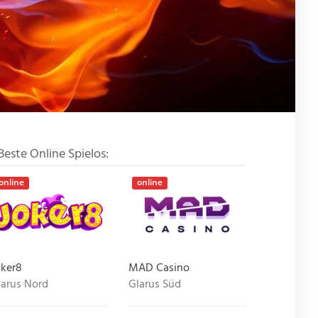
Beste Online Spielos:
online
online
oker8
MAD Casino
larus Nord
Glarus Süd