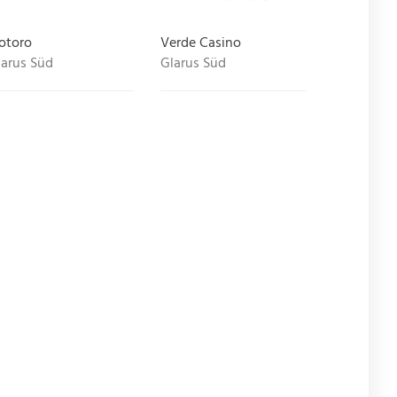
lotoro
Verde Casino
larus Süd
Glarus Süd