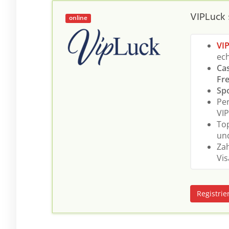
VIPLuck
online
VI
ech
Ca
Fre
Sp
Per
VIP
To
un
Za
Vis
Registri