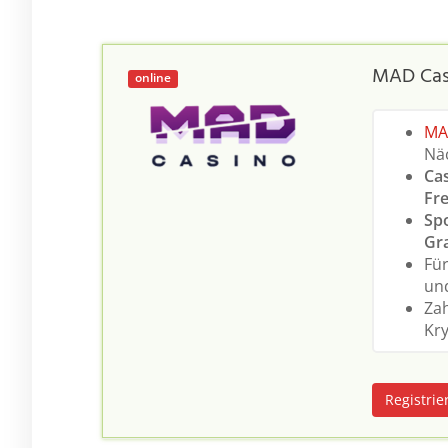
MAD Cas
online
MA
Näc
Ca
Fre
Sp
Gr
Für
un
Za
Kr
Registri