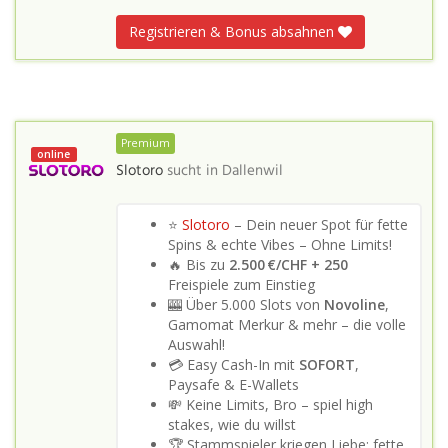
Registrieren & Bonus absahnen
Premium
online
Slotoro
sucht in
Dallenwil
⭐
Slotoro
– Dein neuer Spot für fette
Spins & echte Vibes – Ohne Limits!
🔥 Bis zu
2.500 €/CHF + 250
Freispiele zum Einstieg
🎰 Über 5.000 Slots von
Novoline
,
Gamomat Merkur & mehr – die volle
Auswahl!
💳 Easy Cash-In mit
SOFORT
,
Paysafe & E-Wallets
💸 Keine Limits, Bro – spiel high
stakes, wie du willst
🏆 Stammspieler kriegen Liebe: fette