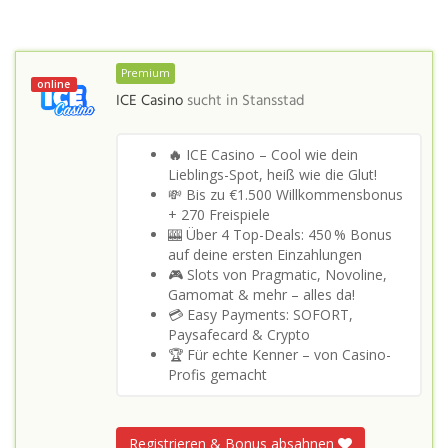
Premium
online
ICE Casino
sucht in
Stansstad
🔥
ICE Casino – Cool wie dein
Lieblings-Spot, heiß wie die Glut!
💸 Bis zu €1.500 Willkommensbonus
+ 270 Freispiele
🎰 Über 4 Top-Deals: 450 % Bonus
auf deine ersten Einzahlungen
🎮 Slots von Pragmatic, Novoline,
Gamomat & mehr – alles da!
💳 Easy Payments: SOFORT,
Paysafecard & Crypto
🏆 Für echte Kenner – von Casino-
Profis gemacht
Registrieren & Bonus absahnen