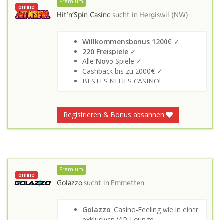
Premium
online
Hit’n’Spin Casino
sucht in
Hergiswil (NW)
Willkommensbonus 1200€
✓
220 Freispiele
✓
Alle
Novo
Spiele ✓
Cashback bis zu 2000€ ✓
BESTES NEUES CASINO!
Registrieren & Bonus absahnen
Premium
online
Golazzo
sucht in
Emmetten
Golazzo
: Casino-Feeling wie in einer
exklusiven VIP-Lounge