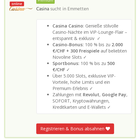
Premium
online
Casina
sucht in
Emmetten
Casina Casino
: Genieße stilvolle
Casino-Nächte im VIP-Lounge-Flair –
entspannt & exklusiv ✓
Casino-Bonus:
100 % bis zu
2.000
€/CHF + 300 Freispiele
auf beliebten
Novoline Slots ✓
Sportbonus:
100 % bis zu
500
€/CHF
✓
Über 5.000 Slots, exklusive VIP-
Vorteile, hohe Limits und ein
Premium-Erlebnis ✓
Zahlungen mit
Revolut
,
Google Pay
,
SOFORT, Kryptowährungen,
Kreditkarten und E-Wallets ✓
Registrieren & Bonus absahnen