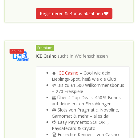
Registrieren & Bonus absahnen
Premium
online
ICE Casino
sucht in
Wolfenschiessen
🔥
ICE Casino
– Cool wie dein
Lieblings-Spot, heiß wie die Glut!
💸 Bis zu €1.500 Willkommensbonus
+ 270 Freispiele
🎰 Über 4 Top-Deals: 450 % Bonus
auf deine ersten Einzahlungen
🎮 Slots von Pragmatic, Novoline,
Gamomat & mehr – alles da!
💳 Easy Payments: SOFORT,
Paysafecard & Crypto
🏆 Für echte Kenner – von Casino-