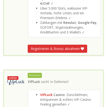
€/CHF
✓
Über 5.000 Slots, exklusive VIP-
Vorteile, hohe Limits und ein
Premium-Erlebnis ✓
Zahlungen mit
Revolut
,
Google Pay
,
SOFORT, Kryptowährungen,
Kreditkarten und E-Wallets ✓
Registrieren & Bonus absahnen
Premium
online
VIPLuck
sucht in
Dallenwil
VIPLuck
Casino
: Zurücklehnen,
entspannen & echtes VIP-Casino-
Feeling genießen ✓