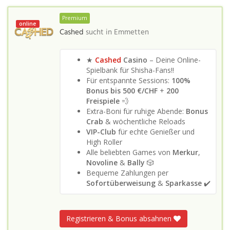
Premium
online
Cashed
sucht in
Emmetten
★
Cashed
Casino
– Deine Online-
Spielbank für Shisha-Fans!!
Für entspannte Sessions:
100%
Bonus bis 500 €/CHF
+
200
Freispiele
💨
Extra-Boni für ruhige Abende:
Bonus
Crab
& wöchentliche Reloads
VIP-Club
für echte Genießer und
High Roller
Alle beliebten Games von
Merkur
,
Novoline
&
Bally
🎲
Bequeme Zahlungen per
Sofortüberweisung
&
Sparkasse
✔️
Registrieren & Bonus absahnen