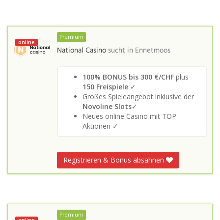
Premium
online
National Casino
sucht in
Ennetmoos
100% BONUS bis 300 €/CHF
plus
150 Freispiele
✓
Großes Spieleangebot inklusive der
Novoline Slots
✓
Neues online Casino mit TOP
Aktionen ✓
Registrieren & Bonus absahnen
Premium