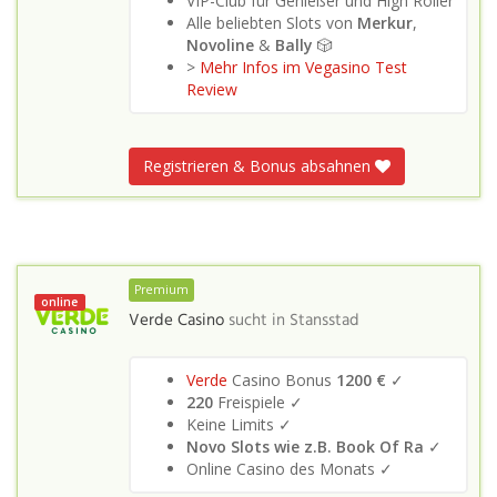
VIP-Club für Genießer und High Roller
Alle beliebten Slots von
Merkur
,
Novoline
&
Bally
🎲
>
Mehr Infos im Vegasino Test
Review
Registrieren & Bonus absahnen
Premium
online
Verde Casino
sucht in
Stansstad
Verde
Casino Bonus
1200 €
✓
220
Freispiele ✓
Keine Limits ✓
Novo Slots wie z.B. Book Of Ra
✓
Online Casino des Monats ✓