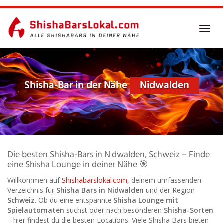
Skip
to
main
Toggl
content
navig
Shisha-Bar in der Nähe
Nidwalden
Die besten Shisha-Bars in Nidwalden, Schweiz – Finde
eine Shisha Lounge in deiner Nähe 🎯
Willkommen auf
Shishabarslokal.com
, deinem umfassenden
Verzeichnis für
Shisha Bars in Nidwalden
und der Region
Schweiz
. Ob du eine entspannte
Shisha Lounge mit
Spielautomaten
suchst oder nach besonderen
Shisha-Sorten
– hier findest du die besten Locations. Viele Shisha Bars bieten