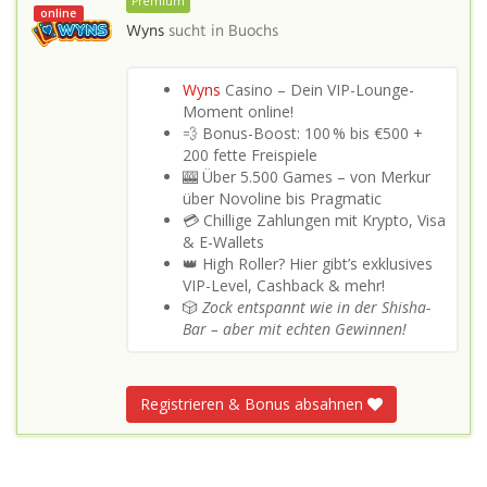
Premium
online
Wyns
sucht in
Buochs
Wyns
Casino – Dein VIP-Lounge-
Moment online!
💨 Bonus-Boost: 100 % bis €500 +
200 fette Freispiele
🎰 Über 5.500 Games – von Merkur
über Novoline bis Pragmatic
💳 Chillige Zahlungen mit Krypto, Visa
& E-Wallets
👑 High Roller? Hier gibt’s exklusives
VIP-Level, Cashback & mehr!
🎲
Zock entspannt wie in der Shisha-
Bar – aber mit echten Gewinnen!
Registrieren & Bonus absahnen