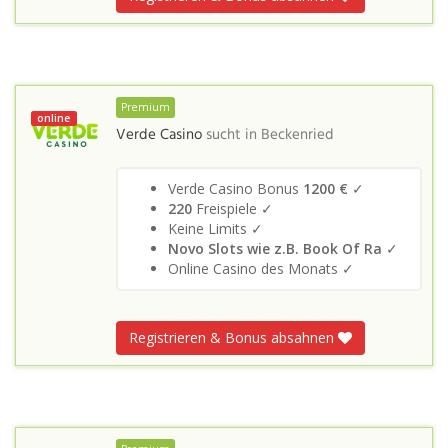
Premium
online
Verde Casino
sucht in
Beckenried
Verde Casino Bonus
1200 €
✓
220
Freispiele ✓
Keine Limits ✓
Novo Slots wie z.B. Book Of Ra
✓
Online Casino des Monats ✓
Registrieren & Bonus absahnen