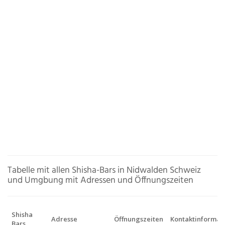
Tabelle mit allen Shisha-Bars in Nidwalden Schweiz
und Umgbung mit Adressen und Öffnungszeiten
Shisha
Adresse
Öffnungszeiten
Kontaktinformat
Bars