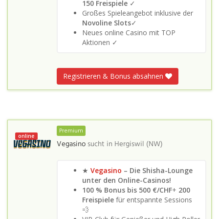
150 Freispiele
✓
Großes Spieleangebot inklusive der
Novoline Slots
✓
Neues online Casino mit TOP
Aktionen ✓
Registrieren & Bonus absahnen
Premium
online
Vegasino
sucht in
Hergiswil (NW)
★
Vegasino
– Die Shisha-Lounge
unter den Online-Casinos!
100 % Bonus bis 500 €/CHF
+
200
Freispiele
für entspannte Sessions
💨