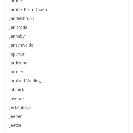
Jamlitz
Jämlitz-Klein Düben
Jandelsbrunn
Janisroda
Janneby
Jänschwalde
Japenzin
Jardelund
Jarmen
Jarplund-Weding
Jatznick
Jävenitz
Jeckenbach
Jeeben
Jeetze