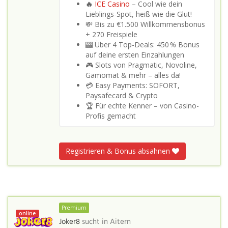
🔥
ICE Casino
– Cool wie dein
Lieblings-Spot, heiß wie die Glut!
💸 Bis zu €1.500 Willkommensbonus
+ 270 Freispiele
🎰 Über 4 Top-Deals: 450 % Bonus
auf deine ersten Einzahlungen
🎮 Slots von Pragmatic, Novoline,
Gamomat & mehr – alles da!
💳 Easy Payments: SOFORT,
Paysafecard & Crypto
🏆 Für echte Kenner – von Casino-
Profis gemacht
Registrieren & Bonus absahnen
Premium
online
Joker8
sucht in
Aitern