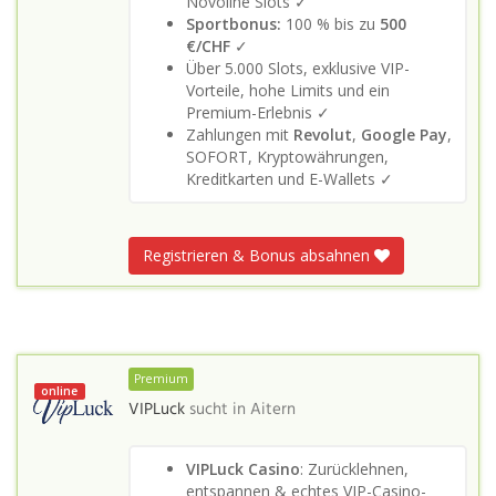
Novoline Slots ✓
Sportbonus:
100 % bis zu
500
€/CHF
✓
Über 5.000 Slots, exklusive VIP-
Vorteile, hohe Limits und ein
Premium-Erlebnis ✓
Zahlungen mit
Revolut
,
Google Pay
,
SOFORT, Kryptowährungen,
Kreditkarten und E-Wallets ✓
Registrieren & Bonus absahnen
Premium
online
VIPLuck
sucht in
Aitern
VIPLuck Casino
: Zurücklehnen,
entspannen & echtes VIP-Casino-