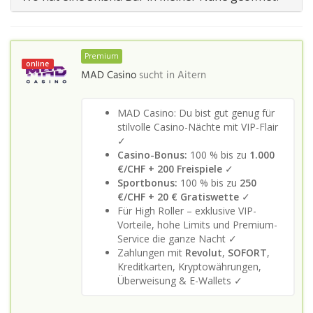
Premium
online
MAD Casino
sucht in
Aitern
MAD Casino: Du bist gut genug für
stilvolle Casino-Nächte mit VIP-Flair
✓
Casino-Bonus:
100 % bis zu
1.000
€/CHF + 200 Freispiele
✓
Sportbonus:
100 % bis zu
250
€/CHF + 20 € Gratiswette
✓
Für High Roller – exklusive VIP-
Vorteile, hohe Limits und Premium-
Service die ganze Nacht ✓
Zahlungen mit
Revolut
,
SOFORT
,
Kreditkarten, Kryptowährungen,
Überweisung & E-Wallets ✓