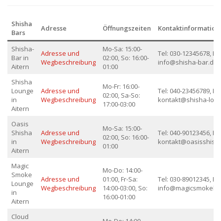
Shisha
Adresse
Öffnungszeiten
Kontaktinformation
Bars
Shisha-
Mo-Sa: 15:00-
Adresse und
Tel: 030-12345678, Ema
Bar in
02:00, So: 16:00-
Wegbeschreibung
info@shisha-bar.de
Aitern
01:00
Shisha
Mo-Fr: 16:00-
Lounge
Adresse und
Tel: 040-23456789, Ema
02:00, Sa-So:
in
Wegbeschreibung
kontakt@shisha-lou
17:00-03:00
Aitern
Oasis
Mo-Sa: 15:00-
Shisha
Adresse und
Tel: 040-90123456, Ema
02:00, So: 16:00-
in
Wegbeschreibung
kontakt@oasisshish
01:00
Aitern
Magic
Mo-Do: 14:00-
Smoke
Adresse und
01:00, Fr-Sa:
Tel: 030-89012345, Ema
Lounge
Wegbeschreibung
14:00-03:00, So:
info@magicsmokelo
in
16:00-01:00
Aitern
Cloud