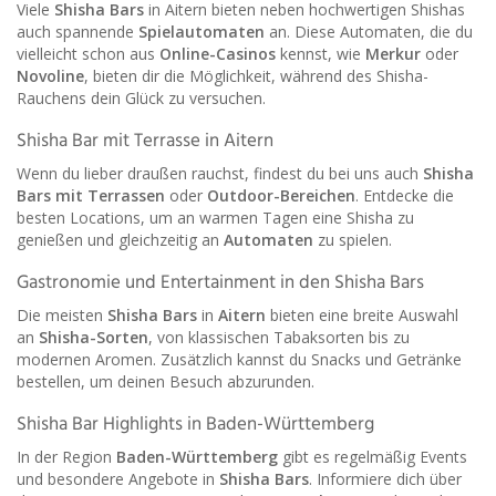
Viele
Shisha Bars
in Aitern bieten neben hochwertigen Shishas
auch spannende
Spielautomaten
an. Diese Automaten, die du
vielleicht schon aus
Online-Casinos
kennst, wie
Merkur
oder
Novoline
, bieten dir die Möglichkeit, während des Shisha-
Rauchens dein Glück zu versuchen.
Shisha Bar mit Terrasse in Aitern
Wenn du lieber draußen rauchst, findest du bei uns auch
Shisha
Bars mit Terrassen
oder
Outdoor-Bereichen
. Entdecke die
besten Locations, um an warmen Tagen eine Shisha zu
genießen und gleichzeitig an
Automaten
zu spielen.
Gastronomie und Entertainment in den Shisha Bars
Die meisten
Shisha Bars
in
Aitern
bieten eine breite Auswahl
an
Shisha-Sorten
, von klassischen Tabaksorten bis zu
modernen Aromen. Zusätzlich kannst du Snacks und Getränke
bestellen, um deinen Besuch abzurunden.
Shisha Bar Highlights in Baden-Württemberg
In der Region
Baden-Württemberg
gibt es regelmäßig Events
und besondere Angebote in
Shisha Bars
. Informiere dich über