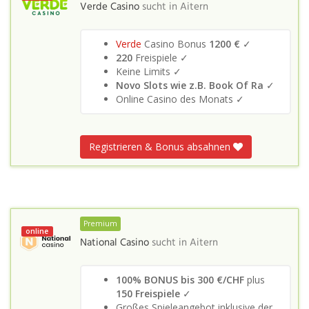
Verde Casino
sucht in
Aitern
Verde
Casino Bonus
1200 €
✓
220
Freispiele ✓
Keine Limits ✓
Novo Slots wie z.B. Book Of Ra
✓
Online Casino des Monats ✓
Registrieren & Bonus absahnen
Premium
online
National Casino
sucht in
Aitern
100% BONUS bis 300 €/CHF
plus
150 Freispiele
✓
Großes Spieleangebot inklusive der