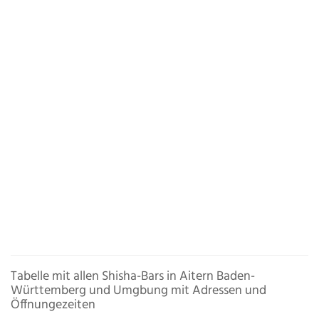
Tabelle mit allen Shisha-Bars in Aitern Baden-
Württemberg und Umgbung mit Adressen und
Öffnungezeiten