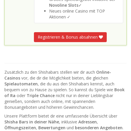
Novoline Slots
✓
Neues online Casino mit TOP
Aktionen ✓
Registrieren & Bonus absahnen
Zusätzlich zu den Shishabars stellen wir dir auch
Online-
Casinos
vor, die dir die Möglichkeit bieten, die gleichen
Spielautomaten
, die du aus den Shishabars kennst, auch
bequem von zu Hause zu spielen. So kannst du Spiele wie
Book
of Ra
oder
Triple Chance
nicht nur in deiner Lieblingsbar
genießen, sondern auch online, mit spannenden
Bonusangeboten und höheren Gewinnchancen.
Unsere Plattform bietet dir eine umfassende Übersicht über
Shisha Bars in deiner Nähe
, inklusive
Adressen
,
Öffnungszeiten
,
Bewertungen
und
besonderen Angeboten
.