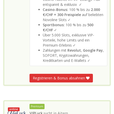
entspannt & exklusiv ✓
Casino-Bonus:
100 % bis zu
2.000
€/CHF + 300 Freispiele
auf beliebten
Novoline Slots ✓
Sportbonus:
100 % bis zu
500
€/CHF
✓
Über 5.000 Slots, exklusive VIP-
Vorteile, hohe Limits und ein
Premium-Erlebnis ✓
Zahlungen mit
Revolut
,
Google Pay
,
SOFORT, Kryptowährungen,
Kreditkarten und E-Wallets ✓
Registrieren & Bonus absahnen
Premium
online
VIPLuck
sucht in
Aitern