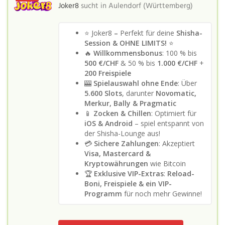
Joker8
sucht in
Aulendorf (Württemberg)
⭐ Joker8
–
Perfekt für deine
Shisha-
Session & OHNE LIMITS!
⭐
🔥
Willkommensbonus
: 100 % bis
500 €/CHF
& 50 % bis
1.000 €/CHF
+
200 Freispiele
🎰
Spielauswahl ohne Ende
: Über
5.600 Slots
, darunter
Novomatic,
Merkur, Bally & Pragmatic
📱
Zocken & Chillen
: Optimiert für
iOS & Android
– spiel entspannt von
der Shisha-Lounge aus!
💳
Sichere Zahlungen
: Akzeptiert
Visa, Mastercard &
Kryptowährungen
wie Bitcoin
🏆
Exklusive VIP-Extras
:
Reload-
Boni, Freispiele & ein VIP-
Programm
für noch mehr Gewinne!