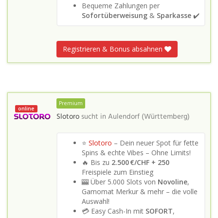
Bequeme Zahlungen per
Sofortüberweisung
&
Sparkasse
✔️
Registrieren & Bonus absahnen
Premium
online
Slotoro
sucht in
Aulendorf (Württemberg)
⭐
Slotoro
– Dein neuer Spot für fette
Spins & echte Vibes – Ohne Limits!
🔥 Bis zu
2.500 €/CHF + 250
Freispiele zum Einstieg
🎰 Über 5.000 Slots von
Novoline
,
Gamomat Merkur & mehr – die volle
Auswahl!
💳 Easy Cash-In mit
SOFORT
,