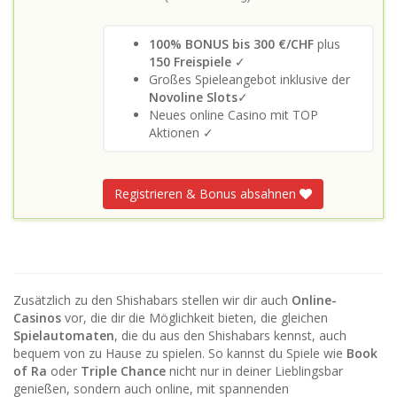
100% BONUS bis 300 €/CHF
plus
150 Freispiele
✓
Großes Spieleangebot inklusive der
Novoline Slots
✓
Neues online Casino mit TOP
Aktionen ✓
Registrieren & Bonus absahnen
Zusätzlich zu den Shishabars stellen wir dir auch
Online-
Casinos
vor, die dir die Möglichkeit bieten, die gleichen
Spielautomaten
, die du aus den Shishabars kennst, auch
bequem von zu Hause zu spielen. So kannst du Spiele wie
Book
of Ra
oder
Triple Chance
nicht nur in deiner Lieblingsbar
genießen, sondern auch online, mit spannenden