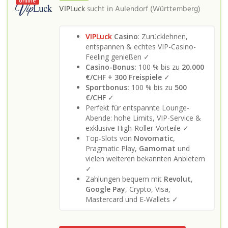
online
VIPLuck
sucht in
Aulendorf (Württemberg)
VIPLuck
Casino
: Zurücklehnen,
entspannen & echtes VIP-Casino-
Feeling genießen ✓
Casino-Bonus:
100 % bis zu
20.000
€/CHF + 300 Freispiele
✓
Sportbonus:
100 % bis zu
500
€/CHF
✓
Perfekt für entspannte Lounge-
Abende: hohe Limits, VIP-Service &
exklusive High-Roller-Vorteile ✓
Top-Slots von
Novomatic
,
Pragmatic Play,
Gamomat
und
vielen weiteren bekannten Anbietern
✓
Zahlungen bequem mit
Revolut
,
Google Pay
, Crypto, Visa,
Mastercard und E-Wallets ✓