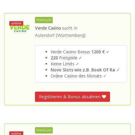
Premium
online
Verde Casino
sucht in
Aulendorf (Württemberg)
Verde Casino Bonus
1200 €
✓
220
Freispiele ✓
Keine Limits ✓
Novo Slots wie z.B. Book Of Ra
✓
Online Casino des Monats ✓
Registrieren & Bonus absahnen
Premium
online