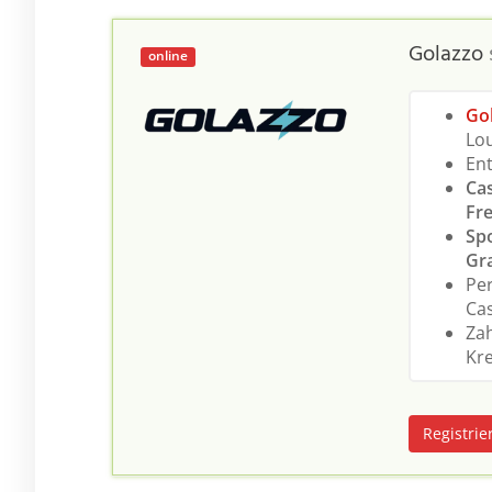
Golazzo
online
Go
Lo
Ent
Ca
Fre
Sp
Gr
Per
Cas
Za
Kre
Registri