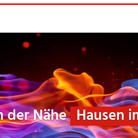
in der Nähe
Hausen i