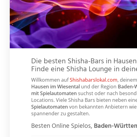
Die besten Shisha-Bars in Hause
Finde eine Shisha Lounge in dein
Willkommen auf
Shishabarslokal.com
, deine
Hausen im Wiesental
und der Region
Baden-
mit Spielautomaten
suchst oder nach beson
Locations. Viele Shisha Bars bieten neben e
Spielautomaten
von bekannten Anbietern wi
spannender zu gestalten.
Besten Online Spielos,
Baden-Württe