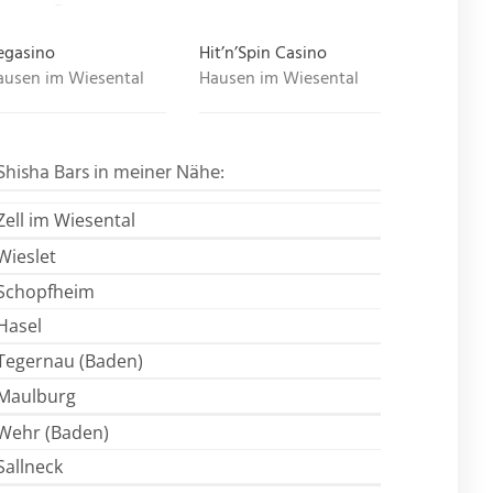
egasino
Hit’n’Spin Casino
ausen im Wiesental
Hausen im Wiesental
Shisha Bars in meiner Nähe:
Zell im Wiesental
Wieslet
Schopfheim
Hasel
Tegernau (Baden)
Maulburg
Wehr (Baden)
Sallneck