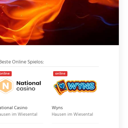
Beste Online Spielos:
online
online
ational Casino
Wyns
ausen im Wiesental
Hausen im Wiesental