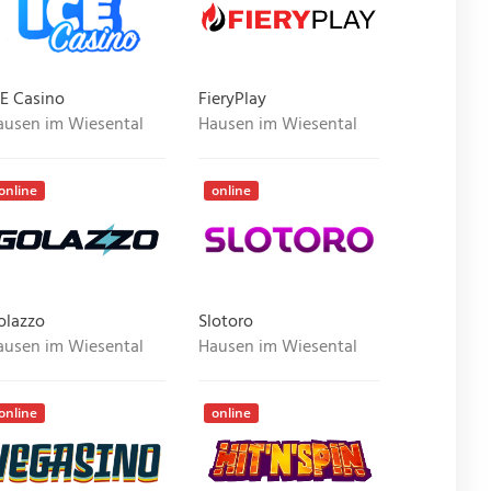
CE Casino
FieryPlay
ausen im Wiesental
Hausen im Wiesental
online
online
olazzo
Slotoro
ausen im Wiesental
Hausen im Wiesental
online
online