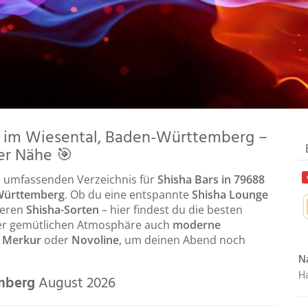
n im Wiesental, Baden-Württemberg –
er Nähe 🎯
m umfassenden Verzeichnis für
Shisha Bars in 79688
Württemberg
. Ob du eine entspannte
Shisha Lounge
deren
Shisha-Sorten
– hier findest du die besten
iner gemütlichen Atmosphäre auch
moderne
e
Merkur
oder
Novoline
, um deinen Abend noch
N
H
mberg
August 2026