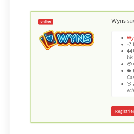
Wyns
su
online
Wy
💨 
🎰
bis
💳 
👑 
Ca
🎲
ech
Registri