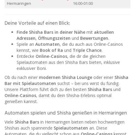
Hermaringen
16:00-01:00
Deine Vorteile auf einen Blick:
Finde Shisha Bars in deiner Nähe
mit
aktuellen
Adressen
,
Öffnungszeiten
und
Bewertungen
.
Spiele an
Automaten
, die du auch aus Online-Casinos
kennst, wie
Book of Ra
und
Triple Chance
.
Entdecke
Online-Casinos
, die dir die gleichen
Spielautomaten aus den Shisha Bars bieten, inklusive
exklusiver Boni.
Ob du nach einer
modernen Shisha Lounge
oder einer
Shisha
Bar mit Spielautomaten
suchst – bei uns wirst du fündig.
Unsere Plattform führt dich zu den besten
Shisha Bars
und
Online-Casinos
, damit du dein Shisha-Erlebnis optimal
genießen kannst.
Automaten spielen und Shisha genießen in Hermaringen
Viele
Shisha Bars
in Hermaringen bieten neben hochwertigen
Shishas auch spannende
Spielautomaten
an. Diese
Automaten, die du vielleicht schon aus
Online-Casinos
kennst,