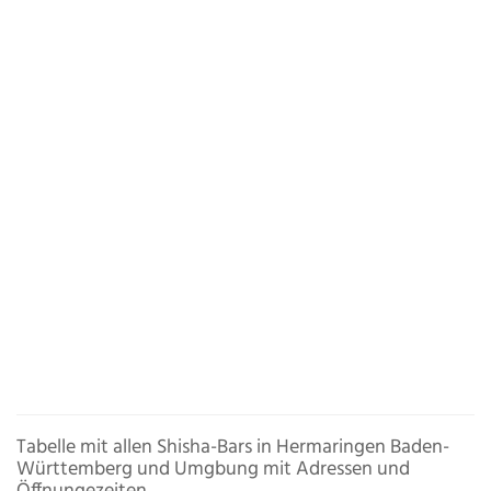
Tabelle mit allen Shisha-Bars in Hermaringen Baden-
Württemberg und Umgbung mit Adressen und