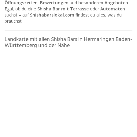
Öffnungszeiten
,
Bewertungen
und
besonderen Angeboten
.
Egal, ob du eine
Shisha Bar mit Terrasse
oder
Automaten
suchst – auf
Shishabarslokal.com
findest du alles, was du
brauchst.
Landkarte mit allen Shisha Bars in Hermaringen Baden-
Württemberg und der Nähe