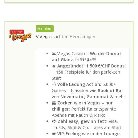
Premium
online
V.Vegas
sucht in
Hermaringen
🌋 V.egas Casino
– Wo der Dampf
auf Glanz trifft!
🌬️💸
🔥
Angezündet: 1.500 €/CHF Bonus
+ 150 Freispiele
für den perfekten
Start
💨
Volle Ladung Action:
5.000+
Games – Klassiker wie
Book of Ra
von
Novomatic
,
Gamomat
& mehr
🎰
Zocken wie in Vegas – nur
chilliger:
Perfekt für entspannte
Abende mit Rauch & Risiko
💳
Zahl easy, gewinn fett:
Visa,
Trustly, Skrill & Co. – alles am Start
👑
VIP-Feeling wie in der Lounge: