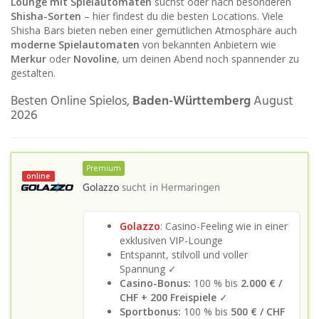
Lounge mit Spielautomaten
suchst oder nach besonderen
Shisha-Sorten
– hier findest du die besten Locations. Viele
Shisha Bars bieten neben einer gemütlichen Atmosphäre auch
moderne Spielautomaten
von bekannten Anbietern wie
Merkur
oder
Novoline
, um deinen Abend noch spannender zu
gestalten.
Besten Online Spielos,
Baden-Württemberg
August
2026
Premium
online
Golazzo
sucht in
Hermaringen
Golazzo
: Casino-Feeling wie in einer
exklusiven VIP-Lounge
Entspannt, stilvoll und voller
Spannung ✓
Casino-Bonus:
100 % bis
2.000 € /
CHF + 200 Freispiele
✓
Sportbonus:
100 % bis
500 € / CHF