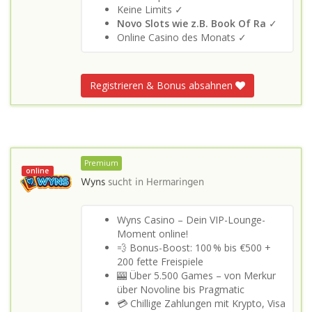
Keine Limits ✓
Novo Slots wie z.B. Book Of Ra
✓
Online Casino des Monats ✓
Registrieren & Bonus absahnen
Premium
online
Wyns
sucht in
Hermaringen
Wyns Casino – Dein VIP-Lounge-
Moment online!
💨 Bonus-Boost: 100 % bis €500 +
200 fette Freispiele
🎰 Über 5.500 Games – von Merkur
über Novoline bis Pragmatic
💳 Chillige Zahlungen mit Krypto, Visa