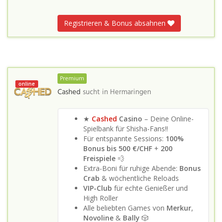
Registrieren & Bonus absahnen
Premium
online
Cashed
sucht in
Hermaringen
★
Cashed
Casino
– Deine Online-
Spielbank für Shisha-Fans!!
Für entspannte Sessions:
100%
Bonus bis 500 €/CHF
+
200
Freispiele
💨
Extra-Boni für ruhige Abende:
Bonus
Crab
& wöchentliche Reloads
VIP-Club
für echte Genießer und
High Roller
Alle beliebten Games von
Merkur
,
Novoline
&
Bally
🎲