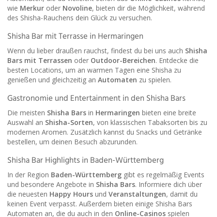
wie
Merkur
oder
Novoline
, bieten dir die Möglichkeit, während
des Shisha-Rauchens dein Glück zu versuchen.
Shisha Bar mit Terrasse in Hermaringen
Wenn du lieber draußen rauchst, findest du bei uns auch
Shisha
Bars mit Terrassen
oder
Outdoor-Bereichen
. Entdecke die
besten Locations, um an warmen Tagen eine Shisha zu
genießen und gleichzeitig an
Automaten
zu spielen.
Gastronomie und Entertainment in den Shisha Bars
Die meisten
Shisha Bars
in
Hermaringen
bieten eine breite
Auswahl an
Shisha-Sorten
, von klassischen Tabaksorten bis zu
modernen Aromen. Zusätzlich kannst du Snacks und Getränke
bestellen, um deinen Besuch abzurunden.
Shisha Bar Highlights in Baden-Württemberg
In der Region
Baden-Württemberg
gibt es regelmäßig Events
und besondere Angebote in
Shisha Bars
. Informiere dich über
die neuesten
Happy Hours
und
Veranstaltungen
, damit du
keinen Event verpasst. Außerdem bieten einige Shisha Bars
Automaten an, die du auch in den
Online-Casinos
spielen