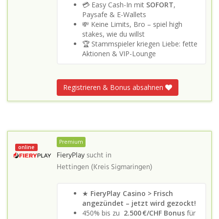
💳 Easy Cash-In mit
SOFORT
,
Paysafe & E-Wallets
💸 Keine Limits, Bro – spiel high
stakes, wie du willst
🏆 Stammspieler kriegen Liebe: fette
Aktionen & VIP-Lounge
Registrieren & Bonus absahnen
Premium
online
FieryPlay
sucht in
Hettingen (Kreis Sigmaringen)
★
FieryPlay Casino > Frisch
angezündet – jetzt wird gezockt!
450% bis zu
2.500 €/CHF Bonus
für