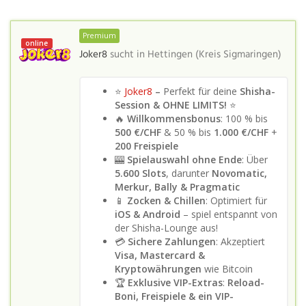
Premium
online
Joker8
sucht in
Hettingen (Kreis Sigmaringen)
⭐
Joker8
–
Perfekt für deine
Shisha-
Session & OHNE LIMITS!
⭐
🔥
Willkommensbonus
: 100 % bis
500 €/CHF
& 50 % bis
1.000 €/CHF
+
200 Freispiele
🎰
Spielauswahl ohne Ende
: Über
5.600 Slots
, darunter
Novomatic,
Merkur, Bally & Pragmatic
📱
Zocken & Chillen
: Optimiert für
iOS & Android
– spiel entspannt von
der Shisha-Lounge aus!
💳
Sichere Zahlungen
: Akzeptiert
Visa, Mastercard &
Kryptowährungen
wie Bitcoin
🏆
Exklusive VIP-Extras
:
Reload-
Boni, Freispiele & ein VIP-