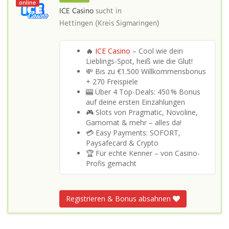
online
ICE Casino
sucht in
Hettingen (Kreis Sigmaringen)
🔥
ICE Casino
– Cool wie dein
Lieblings-Spot, heiß wie die Glut!
💸 Bis zu €1.500 Willkommensbonus
+ 270 Freispiele
🎰 Über 4 Top-Deals: 450 % Bonus
auf deine ersten Einzahlungen
🎮 Slots von Pragmatic, Novoline,
Gamomat & mehr – alles da!
💳 Easy Payments: SOFORT,
Paysafecard & Crypto
🏆 Für echte Kenner – von Casino-
Profis gemacht
Registrieren & Bonus absahnen