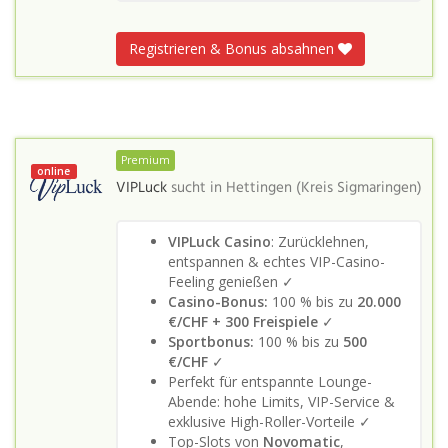
Registrieren & Bonus absahnen
Premium
online
VIPLuck
sucht in
Hettingen (Kreis Sigmaringen)
VIPLuck Casino
: Zurücklehnen,
entspannen & echtes VIP-Casino-
Feeling genießen ✓
Casino-Bonus:
100 % bis zu
20.000
€/CHF + 300 Freispiele
✓
Sportbonus:
100 % bis zu
500
€/CHF
✓
Perfekt für entspannte Lounge-
Abende: hohe Limits, VIP-Service &
exklusive High-Roller-Vorteile ✓
Top-Slots von
Novomatic
,