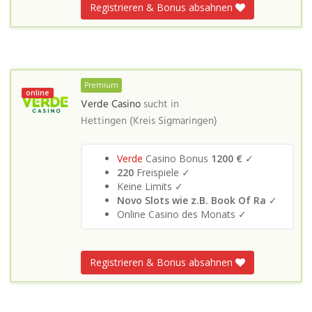
Registrieren & Bonus absahnen
Premium
online
Verde Casino
sucht in
Hettingen (Kreis Sigmaringen)
Verde
Casino Bonus
1200 €
✓
220
Freispiele ✓
Keine Limits ✓
Novo Slots wie z.B. Book Of Ra
✓
Online Casino des Monats ✓
Registrieren & Bonus absahnen