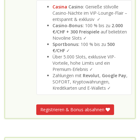
Casina
Casino
: Genieße stilvolle
Casino-Nächte im VIP-Lounge-Flair –
entspannt & exklusiv ✓
Casino-Bonus:
100 % bis zu
2.000
€/CHF + 300 Freispiele
auf beliebten
Novoline Slots ✓
Sportbonus:
100 % bis zu
500
€/CHF
✓
Über 5.000 Slots, exklusive VIP-
Vorteile, hohe Limits und ein
Premium-Erlebnis ✓
Zahlungen mit
Revolut
,
Google Pay
,
SOFORT, Kryptowährungen,
Kreditkarten und E-Wallets ✓
Registrieren & Bonus absahnen