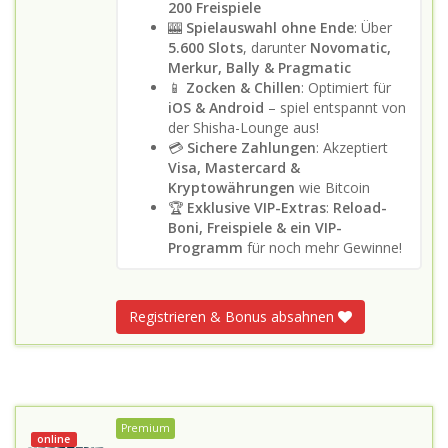
200 Freispiele
🎰
Spielauswahl ohne Ende
: Über
5.600 Slots
, darunter
Novomatic,
Merkur, Bally & Pragmatic
📱
Zocken & Chillen
: Optimiert für
iOS & Android
– spiel entspannt von
der Shisha-Lounge aus!
💳
Sichere Zahlungen
: Akzeptiert
Visa, Mastercard &
Kryptowährungen
wie Bitcoin
🏆
Exklusive VIP-Extras
:
Reload-
Boni, Freispiele & ein VIP-
Programm
für noch mehr Gewinne!
Registrieren & Bonus absahnen
Premium
online