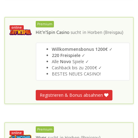
Premium
online
Hit’n’Spin Casino
sucht in
Horben (Breisgau)
Willkommensbonus 1200€
✓
220 Freispiele
✓
Alle
Novo
Spiele ✓
Cashback bis zu 2000€ ✓
BESTES NEUES CASINO!
Registrieren & Bonus absahnen
Premium
online