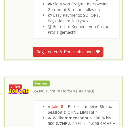
🎮 Slots von Pragmatic, Novoline,
Gamomat & mehr – alles da!
💳 Easy Payments: SOFORT,
Paysafecard & Crypto
🏆 Für echte Kenner – von Casino-
Profis gemacht
Registrieren & Bonus absahnen
Premium
online
Joker8
sucht in
Horben (Breisgau)
⭐
Joker8
–
Perfekt für deine
Shisha-
Session & OHNE LIMITS!
⭐
🔥
Willkommensbonus
: 100 % bis
500 €/CHF
& 50 % bis
1.000 €/CHF
+