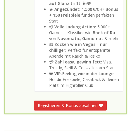
auf Glanz trifft!
🌬️💸
🔥
Angezündet: 1.500 €/CHF Bonus
+ 150 Freispiele
für den perfekten
Start
💨
Volle Ladung Action:
5.000+
Games – Klassiker wie
Book of Ra
von
Novomatic
,
Gamomat
& mehr
🎰
Zocken wie in Vegas – nur
chilliger:
Perfekt für entspannte
Abende mit Rauch & Risiko
💳
Zahl easy, gewinn fett:
Visa,
Trustly, Skrill & Co. – alles am Start
👑
VIP-Feeling wie in der Lounge:
Hol dir Freispiele, Cashback & deinen
Platz im Highroller-Club
Registrieren & Bonus absahnen