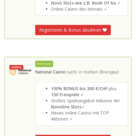
Novo Slots wie z.B. Book Of Ra
✓
Online Casino des Monats ✓
Registrieren & Bonus absahnen
Premium
online
National Casino
sucht in
Horben (Breisgau)
100% BONUS bis 300 €/CHF
plus
150 Freispiele
✓
Großes Spieleangebot inklusive der
Novoline Slots
✓
Neues online Casino mit TOP
Aktionen ✓