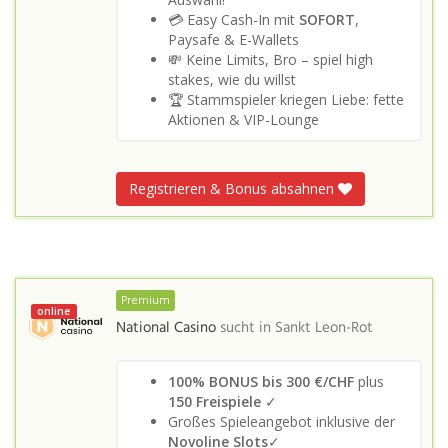
💳 Easy Cash-In mit
SOFORT
,
Paysafe & E-Wallets
💸 Keine Limits, Bro – spiel high
stakes, wie du willst
🏆 Stammspieler kriegen Liebe: fette
Aktionen & VIP-Lounge
Registrieren & Bonus absahnen
Premium
online
National Casino
sucht in
Sankt Leon-Rot
100% BONUS bis 300 €/CHF
plus
150 Freispiele
✓
Großes Spieleangebot inklusive der
Novoline Slots
✓