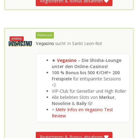
Registrieren & Bonus absahnen
Premium
online
Vegasino
sucht in
Sankt Leon-Rot
★
Vegasino
– Die Shisha-Lounge
unter den Online-Casinos!
100 % Bonus bis 500 €/CHF
+
200
Freispiele
für entspannte Sessions
💨
VIP-Club für Genießer und High Roller
Alle beliebten Slots von
Merkur
,
Novoline
&
Bally
🎲
>
Mehr Infos im Vegasino Test
Review
Registrieren & Bonus absahnen