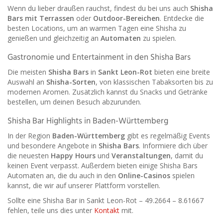
Wenn du lieber draußen rauchst, findest du bei uns auch
Shisha
Bars mit Terrassen
oder
Outdoor-Bereichen
. Entdecke die
besten Locations, um an warmen Tagen eine Shisha zu
genießen und gleichzeitig an
Automaten
zu spielen.
Gastronomie und Entertainment in den Shisha Bars
Die meisten
Shisha Bars
in
Sankt Leon-Rot
bieten eine breite
Auswahl an
Shisha-Sorten
, von klassischen Tabaksorten bis zu
modernen Aromen. Zusätzlich kannst du Snacks und Getränke
bestellen, um deinen Besuch abzurunden.
Shisha Bar Highlights in Baden-Württemberg
In der Region
Baden-Württemberg
gibt es regelmäßig Events
und besondere Angebote in
Shisha Bars
. Informiere dich über
die neuesten
Happy Hours
und
Veranstaltungen
, damit du
keinen Event verpasst. Außerdem bieten einige Shisha Bars
Automaten an, die du auch in den
Online-Casinos
spielen
kannst, die wir auf unserer Plattform vorstellen.
Sollte eine Shisha Bar in Sankt Leon-Rot – 49.2664 – 8.61667
fehlen, teile uns dies unter
Kontakt
mit.