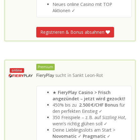
Neues online Casino mit TOP
Aktionen ✓
Registrieren & Bonus absahnen
Premium
online
FieryPlay
sucht in
Sankt Leon-Rot
★
FieryPlay Casino > Frisch
angezündet – jetzt wird gezockt!
450% bis zu
2.500 €/CHF Bonus
für
den perfekten Einstieg ✓
350 Freispiele – z. B. auf
Sizzling Hot
,
wenn’s richtig glühen soll ✓
Deine Lieblingsslots am Start >
Novomatic
✓
Pragmatic
✓