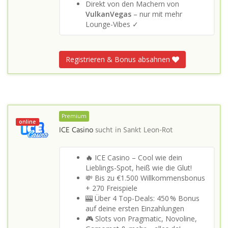
Direkt von den Machern von
VulkanVegas
– nur mit mehr
Lounge-Vibes ✓
Registrieren & Bonus absahnen
Premium
online
ICE Casino
sucht in
Sankt Leon-Rot
🔥
ICE Casino – Cool wie dein
Lieblings-Spot, heiß wie die Glut!
💸 Bis zu €1.500 Willkommensbonus
+ 270 Freispiele
🎰 Über 4 Top-Deals: 450 % Bonus
auf deine ersten Einzahlungen
🎮 Slots von Pragmatic, Novoline,