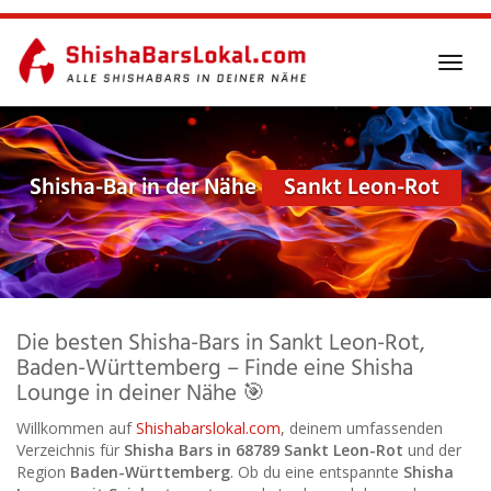
Skip
to
main
Toggl
content
navig
Shisha-Bar in der Nähe
Sankt Leon-Rot
Die besten Shisha-Bars in Sankt Leon-Rot,
Baden-Württemberg – Finde eine Shisha
Lounge in deiner Nähe 🎯
Willkommen auf
Shishabarslokal.com
, deinem umfassenden
Verzeichnis für
Shisha Bars in 68789 Sankt Leon-Rot
und der
Region
Baden-Württemberg
. Ob du eine entspannte
Shisha