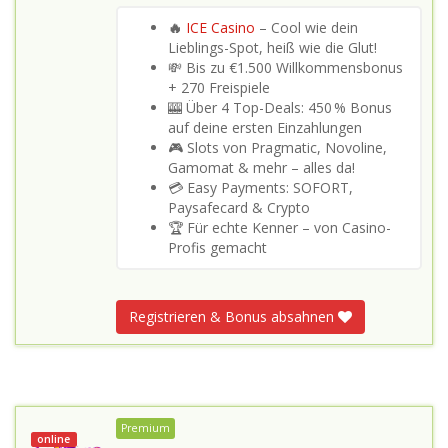
🔥
ICE Casino
– Cool wie dein
Lieblings-Spot, heiß wie die Glut!
💸 Bis zu €1.500 Willkommensbonus
+ 270 Freispiele
🎰 Über 4 Top-Deals: 450 % Bonus
auf deine ersten Einzahlungen
🎮 Slots von Pragmatic, Novoline,
Gamomat & mehr – alles da!
💳 Easy Payments: SOFORT,
Paysafecard & Crypto
🏆 Für echte Kenner – von Casino-
Profis gemacht
Registrieren & Bonus absahnen
Premium
online