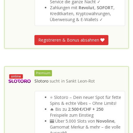
Service die ganze Nacht ✓
Zahlungen mit
Revolut
,
SOFORT
,
Kreditkarten, Kryptowährungen,
Überweisung & E-Wallets ✓
Registrieren & Bonus absahnen
Premium
online
Slotoro
sucht in
Sankt Leon-Rot
⭐ Slotoro – Dein neuer Spot für fette
Spins & echte Vibes – Ohne Limits!
🔥 Bis zu
2.500 €/CHF + 250
Freispiele zum Einstieg
🎰 Über 5.000 Slots von
Novoline
,
Gamomat Merkur & mehr – die volle
Auswahl!