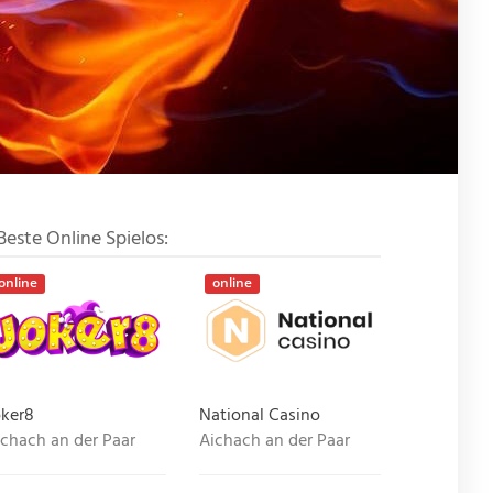
Beste Online Spielos:
online
online
oker8
National Casino
ichach an der Paar
Aichach an der Paar