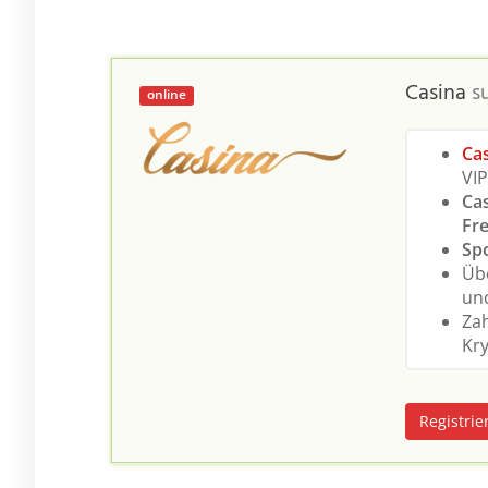
Casina
s
online
Ca
VIP
Ca
Fre
Sp
Übe
un
Za
Kr
Registri