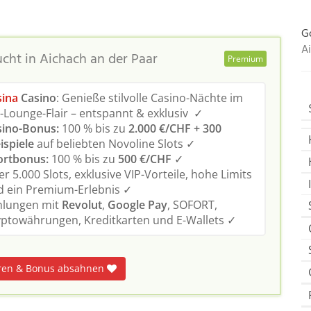
G
A
ucht in
Aichach an der Paar
Premium
sina
Casino
: Genieße stilvolle Casino-Nächte im
-Lounge-Flair – entspannt & exklusiv ✓
sino-Bonus:
100 % bis zu
2.000 €/CHF + 300
ispiele
auf beliebten Novoline Slots ✓
ortbonus:
100 % bis zu
500 €/CHF
✓
r 5.000 Slots, exklusive VIP-Vorteile, hohe Limits
d ein Premium-Erlebnis ✓
hlungen mit
Revolut
,
Google Pay
, SOFORT,
yptowährungen, Kreditkarten und E-Wallets ✓
eren & Bonus absahnen