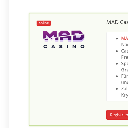
MAD Cas
online
MA
Näc
Ca
Fre
Sp
Gr
Für
un
Za
Kr
Registri