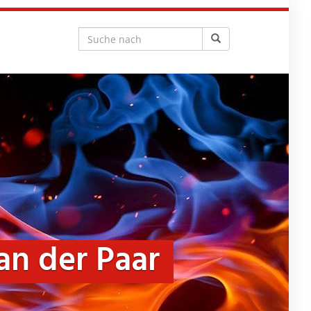
an der Paar