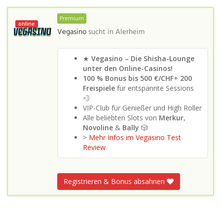
Premium
online
Vegasino
sucht in
Alerheim
★
Vegasino – Die Shisha-Lounge
unter den Online-Casinos!
100 % Bonus bis 500 €/CHF
+
200
Freispiele
für entspannte Sessions
💨
VIP-Club für Genießer und High Roller
Alle beliebten Slots von
Merkur
,
Novoline
&
Bally
🎲
>
Mehr Infos im Vegasino Test
Review
Registrieren & Bonus absahnen