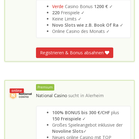
Verde
Casino Bonus
1200 €
✓
220
Freispiele ✓
Keine Limits ✓
Novo Slots wie z.B. Book Of Ra
✓
Online Casino des Monats ✓
Registrieren & Bonus absahnen
Premium
online
National Casino
sucht in
Alerheim
100% BONUS bis 300 €/CHF
plus
150 Freispiele
✓
Großes Spieleangebot inklusive der
Novoline Slots
✓
Neues online Casino mit TOP