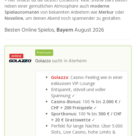
neben einer gemütlichen Atmosphäre auch
moderne
Spielautomaten
von bekannten Anbietern wie
Merkur
oder
Novoline
, um deinen Abend noch spannender zu gestalten.
Besten Online Spielos,
Bayern
August 2026
Premium
online
Golazzo
sucht in
Alerheim
Golazzo
: Casino-Feeling wie in einer
exklusiven VIP-Lounge
Entspannt, stilvoll und voller
Spannung ✓
Casino-Bonus:
100 % bis
2.000 € /
CHF + 200 Freispiele
✓
Sportbonus:
100 % bis
500 € / CHF
+ 20 € Gratiswette
✓
Perfekt für lange Nächte: Über 5.000
Slots, Live Casino, hohe Limits &