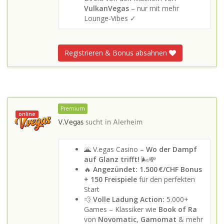
VulkanVegas
– nur mit mehr
Lounge-Vibes ✓
Registrieren & Bonus absahnen
Premium
online
V.Vegas
sucht in
Alerheim
🌋 V.egas Casino
– Wo der Dampf
auf Glanz trifft!
🌬️💸
🔥
Angezündet: 1.500 €/CHF Bonus
+ 150 Freispiele
für den perfekten
Start
💨
Volle Ladung Action:
5.000+
Games – Klassiker wie
Book of Ra
von
Novomatic
,
Gamomat
& mehr