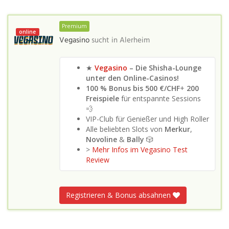
Premium
online
Vegasino
sucht in
Alerheim
★
Vegasino
– Die Shisha-Lounge
unter den Online-Casinos!
100 % Bonus bis 500 €/CHF
+
200
Freispiele
für entspannte Sessions
💨
VIP-Club für Genießer und High Roller
Alle beliebten Slots von
Merkur
,
Novoline
&
Bally
🎲
>
Mehr Infos im Vegasino Test
Review
Registrieren & Bonus absahnen