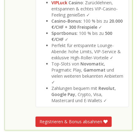
VIPLuck
Casino
: Zurücklehnen,
entspannen & echtes VIP-Casino-
Feeling genießen ✓
Casino-Bonus:
100 % bis zu
20.000
€/CHF + 300 Freispiele
✓
Sportbonus:
100 % bis zu
500
€/CHF
✓
Perfekt für entspannte Lounge-
Abende: hohe Limits, VIP-Service &
exklusive High-Roller-Vorteile ✓
Top-Slots von
Novomatic
,
Pragmatic Play,
Gamomat
und
vielen weiteren bekannten Anbietern
✓
Zahlungen bequem mit
Revolut
,
Google Pay
, Crypto, Visa,
Mastercard und E-Wallets ✓
Registrieren & Bonus absahnen