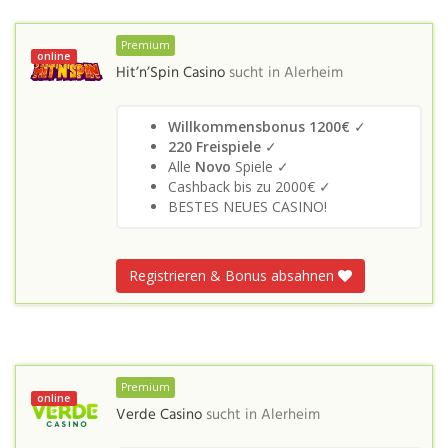
Premium
online
Hit’n’Spin Casino
sucht in
Alerheim
Willkommensbonus 1200€
✓
220 Freispiele
✓
Alle
Novo
Spiele ✓
Cashback bis zu 2000€ ✓
BESTES NEUES CASINO!
Registrieren & Bonus absahnen
Premium
online
Verde Casino
sucht in
Alerheim