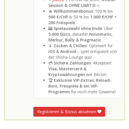
Session & OHNE LIMITS!
⭐
🔥
Willkommensbonus
: 100 % bis
500 €/CHF
& 50 % bis
1.000 €/CHF
+
200 Freispiele
🎰
Spielauswahl ohne Ende
: Über
5.600 Slots
, darunter
Novomatic,
Merkur, Bally & Pragmatic
📱
Zocken & Chillen
: Optimiert für
iOS & Android
– spiel entspannt von
der Shisha-Lounge aus!
💳
Sichere Zahlungen
: Akzeptiert
Visa, Mastercard &
Kryptowährungen
wie Bitcoin
🏆
Exklusive VIP-Extras
:
Reload-
Boni, Freispiele & ein VIP-
Programm
für noch mehr Gewinne!
Registrieren & Bonus absahnen