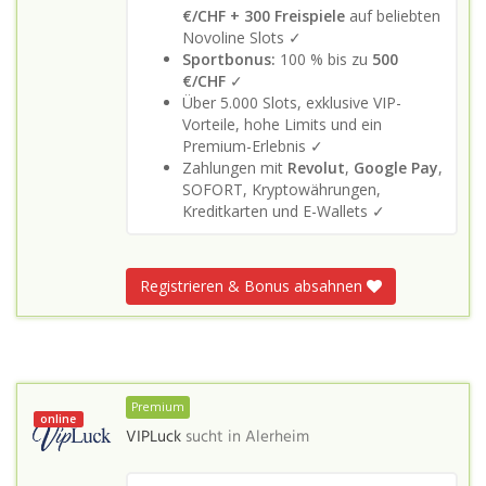
€/CHF + 300 Freispiele
auf beliebten
Novoline Slots ✓
Sportbonus:
100 % bis zu
500
€/CHF
✓
Über 5.000 Slots, exklusive VIP-
Vorteile, hohe Limits und ein
Premium-Erlebnis ✓
Zahlungen mit
Revolut
,
Google Pay
,
SOFORT, Kryptowährungen,
Kreditkarten und E-Wallets ✓
Registrieren & Bonus absahnen
Premium
online
VIPLuck
sucht in
Alerheim