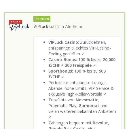
Premium
online
VIPLuck
sucht in
Alerheim
VIPLuck Casino
: Zurücklehnen,
entspannen & echtes VIP-Casino-
Feeling genießen ✓
Casino-Bonus:
100 % bis zu
20.000
€/CHF + 300 Freispiele
✓
Sportbonus:
100 % bis zu
500
€/CHF
✓
Perfekt für entspannte Lounge-
Abende: hohe Limits, VIP-Service &
exklusive High-Roller-Vorteile ✓
Top-Slots von
Novomatic
,
Pragmatic Play,
Gamomat
und
vielen weiteren bekannten Anbietern
✓
Zahlungen bequem mit
Revolut
,
Google Pay
, Crypto, Visa,