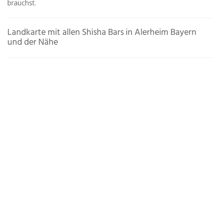
brauchst.
Landkarte mit allen Shisha Bars in Alerheim Bayern
und der Nähe