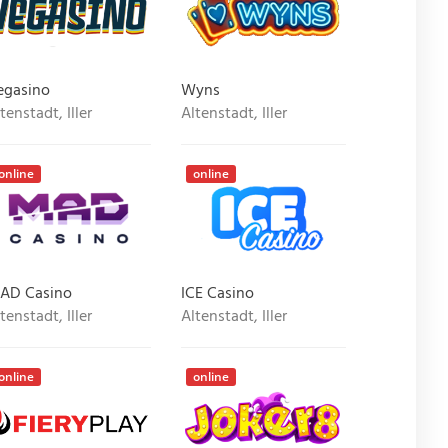
egasino
Wyns
tenstadt, Iller
Altenstadt, Iller
online
online
AD Casino
ICE Casino
tenstadt, Iller
Altenstadt, Iller
online
online