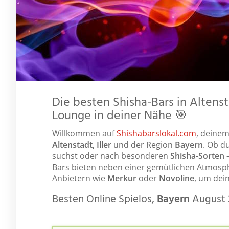
Die besten Shisha-Bars in Altensta
Lounge in deiner Nähe 🎯
Willkommen auf
Shishabarslokal.com
, deine
Altenstadt, Iller
und der Region
Bayern
. Ob d
suchst oder nach besonderen
Shisha-Sorten
–
Bars bieten neben einer gemütlichen Atmos
Anbietern wie
Merkur
oder
Novoline
, um dei
Besten Online Spielos,
Bayern
August 