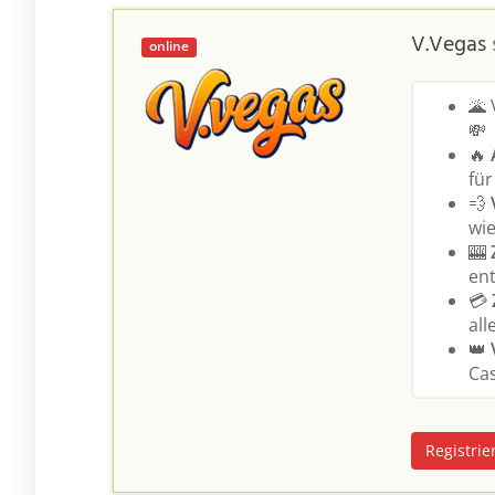
V.Vegas
online
🌋 
💸
🔥
für
💨
wi
🎰
en
💳
all
👑
Cas
Registri