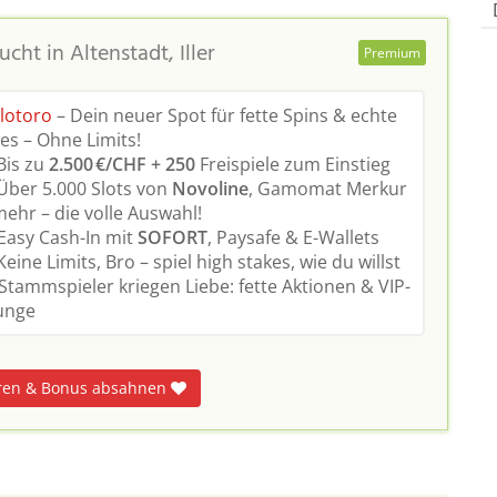
ucht in
Altenstadt, Iller
Premium
lotoro
– Dein neuer Spot für fette Spins & echte
es – Ohne Limits!
Bis zu
2.500 €/CHF + 250
Freispiele zum Einstieg
Über 5.000 Slots von
Novoline
, Gamomat Merkur
ehr – die volle Auswahl!
Easy Cash-In mit
SOFORT
, Paysafe & E-Wallets
Keine Limits, Bro – spiel high stakes, wie du willst
Stammspieler kriegen Liebe: fette Aktionen & VIP-
unge
eren & Bonus absahnen