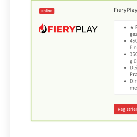
FieryPla
online
★
gez
45
Ein
350
glü
Dei
Pr
Di
me
Registri