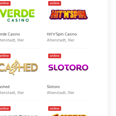
online
online
erde Casino
Hit’n’Spin Casino
tenstadt, Iller
Altenstadt, Iller
online
online
ashed
Slotoro
tenstadt, Iller
Altenstadt, Iller
online
online