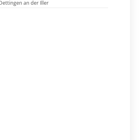
Dettingen an der Iller