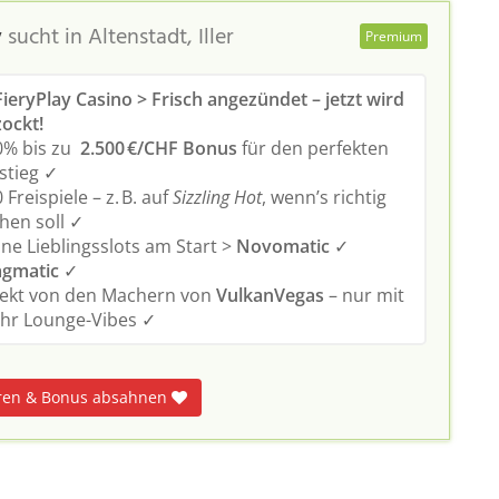
y
sucht in
Altenstadt, Iller
Premium
FieryPlay Casino > Frisch angezündet – jetzt wird
ockt!
0% bis zu
2.500 €/CHF Bonus
für den perfekten
stieg ✓
 Freispiele – z. B. auf
Sizzling Hot
, wenn’s richtig
hen soll ✓
ne Lieblingsslots am Start >
Novomatic
✓
agmatic
✓
rekt von den Machern von
VulkanVegas
– nur mit
hr Lounge-Vibes ✓
eren & Bonus absahnen