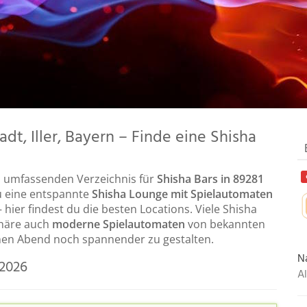
dt, Iller, Bayern – Finde eine Shisha
m umfassenden Verzeichnis für
Shisha Bars in 89281
u eine entspannte
Shisha Lounge mit Spielautomaten
 hier findest du die besten Locations. Viele Shisha
phäre auch
moderne Spielautomaten
von bekannten
nen Abend noch spannender zu gestalten.
N
2026
Al