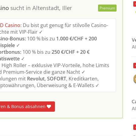
ino
sucht in
Altenstadt, Iller
Premium
D Casino
: Du bist gut genug für stilvolle Casino-
hte mit VIP-Flair ✓
sino-Bonus:
100 % bis zu
1.000 €/CHF + 200
V
ispiele
✓
Al
ortbonus:
100 % bis zu
250 €/CHF + 20 €
atiswette
✓
 High Roller – exklusive VIP-Vorteile, hohe Limits
d Premium-Service die ganze Nacht ✓
hlungen mit
Revolut
,
SOFORT
, Kreditkarten,
yptowährungen, Überweisung & E-Wallets ✓
C
eren & Bonus absahnen
Al