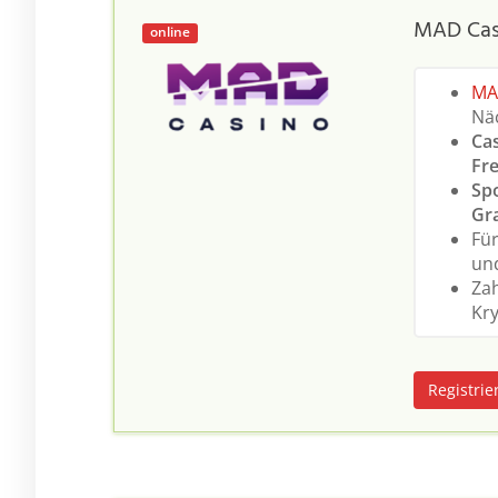
MAD Cas
online
MA
Näc
Ca
Fre
Sp
Gr
Für
un
Za
Kr
Registri