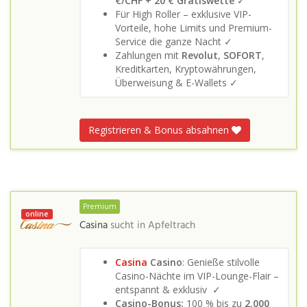
€/CHF + 20 € Gratiswette
✓
Für High Roller – exklusive VIP-
Vorteile, hohe Limits und Premium-
Service die ganze Nacht ✓
Zahlungen mit
Revolut
,
SOFORT
,
Kreditkarten, Kryptowährungen,
Überweisung & E-Wallets ✓
Registrieren & Bonus absahnen
Premium
online
Casina
sucht in
Apfeltrach
Casina
Casino
: Genieße stilvolle
Casino-Nächte im VIP-Lounge-Flair –
entspannt & exklusiv ✓
Casino-Bonus:
100 % bis zu
2.000