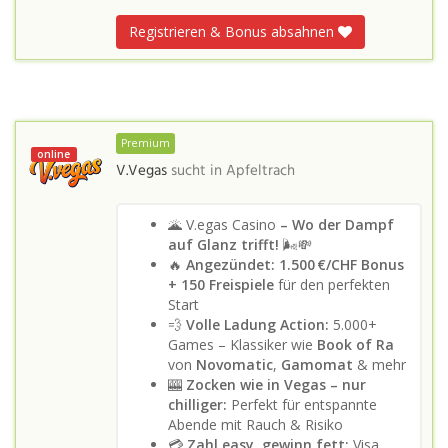
Registrieren & Bonus absahnen
Premium
online
V.Vegas
sucht in
Apfeltrach
🌋 V.egas Casino
– Wo der Dampf
auf Glanz trifft!
🌬️💸
🔥
Angezündet: 1.500 €/CHF Bonus
+ 150 Freispiele
für den perfekten
Start
💨
Volle Ladung Action:
5.000+
Games – Klassiker wie
Book of Ra
von
Novomatic
,
Gamomat
& mehr
🎰
Zocken wie in Vegas – nur
chilliger:
Perfekt für entspannte
Abende mit Rauch & Risiko
💳
Zahl easy, gewinn fett:
Visa,