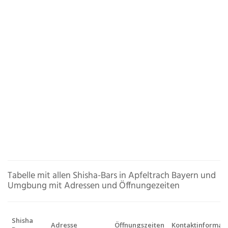
Tabelle mit allen Shisha-Bars in Apfeltrach Bayern und
Umgbung mit Adressen und Öffnungezeiten
Shisha
Adresse
Öffnungszeiten
Kontaktinformat