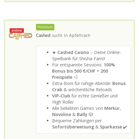
Premium
online
Cashed
sucht in
Apfeltrach
★
Cashed Casino
– Deine Online-
Spielbank für Shisha-Fans!!
Für entspannte Sessions:
100%
Bonus bis 500 €/CHF
+
200
Freispiele
💨
Extra-Boni für ruhige Abende:
Bonus
Crab
& wöchentliche Reloads
VIP-Club
für echte Genießer und
High Roller
Alle beliebten Games von
Merkur
,
Novoline
&
Bally
🎲
Bequeme Zahlungen per
Sofortüberweisung
&
Sparkasse
✔️