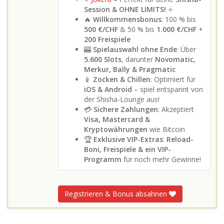
Session & OHNE LIMITS!
⭐
🔥
Willkommensbonus
: 100 % bis
500 €/CHF
& 50 % bis
1.000 €/CHF
+
200 Freispiele
🎰
Spielauswahl ohne Ende
: Über
5.600 Slots
, darunter
Novomatic,
Merkur, Bally & Pragmatic
📱
Zocken & Chillen
: Optimiert für
iOS & Android
– spiel entspannt von
der Shisha-Lounge aus!
💳
Sichere Zahlungen
: Akzeptiert
Visa, Mastercard &
Kryptowährungen
wie Bitcoin
🏆
Exklusive VIP-Extras
:
Reload-
Boni, Freispiele & ein VIP-
Programm
für noch mehr Gewinne!
Registrieren & Bonus absahnen