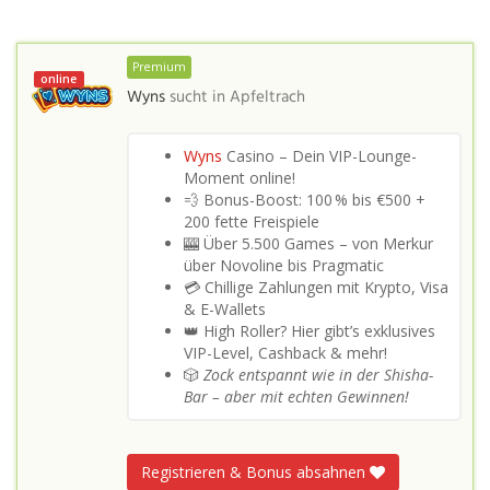
Premium
online
Wyns
sucht in
Apfeltrach
Wyns
Casino – Dein VIP-Lounge-
Moment online!
💨 Bonus-Boost: 100 % bis €500 +
200 fette Freispiele
🎰 Über 5.500 Games – von Merkur
über Novoline bis Pragmatic
💳 Chillige Zahlungen mit Krypto, Visa
& E-Wallets
👑 High Roller? Hier gibt’s exklusives
VIP-Level, Cashback & mehr!
🎲
Zock entspannt wie in der Shisha-
Bar – aber mit echten Gewinnen!
Registrieren & Bonus absahnen