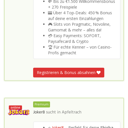
💸 Bis zu €1.500 Willkommensbonus
+ 270 Freispiele
🎰 Über 4 Top-Deals: 450 % Bonus
auf deine ersten Einzahlungen
🎮 Slots von Pragmatic, Novoline,
Gamomat & mehr – alles da!
💳 Easy Payments: SOFORT,
Paysafecard & Crypto
🏆 Für echte Kenner – von Casino-
Profis gemacht
Registrieren & Bonus absahnen
Premium
online
Joker8
sucht in
Apfeltrach
⭐
Joker8
–
Perfekt für deine
Shisha-