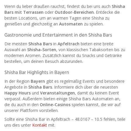
Wenn du lieber draußen rauchst, findest du bei uns auch
Shisha
Bars mit Terrassen
oder
Outdoor-Bereichen
. Entdecke die
besten Locations, um an warmen Tagen eine Shisha zu
genießen und gleichzeitig an
Automaten
zu spielen.
Gastronomie und Entertainment in den Shisha Bars
Die meisten
Shisha Bars
in
Apfeltrach
bieten eine breite
Auswahl an
Shisha-Sorten
, von klassischen Tabaksorten bis zu
modernen Aromen. Zusätzlich kannst du Snacks und Getränke
bestellen, um deinen Besuch abzurunden.
Shisha Bar Highlights in Bayern
In der Region
Bayern
gibt es regelmäßig Events und besondere
Angebote in
Shisha Bars
. Informiere dich über die neuesten
Happy Hours
und
Veranstaltungen
, damit du keinen Event
verpasst. Außerdem bieten einige Shisha Bars Automaten an,
die du auch in den
Online-Casinos
spielen kannst, die wir auf
unserer Plattform vorstellen.
Sollte eine Shisha Bar in Apfeltrach – 48.0167 – 10.5 fehlen, teile
uns dies unter
Kontakt
mit.