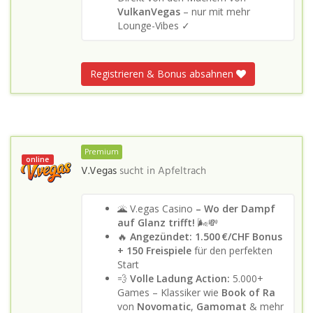
VulkanVegas
– nur mit mehr
Lounge-Vibes ✓
Registrieren & Bonus absahnen
Premium
online
V.Vegas
sucht in
Apfeltrach
🌋 V.egas Casino
– Wo der Dampf
auf Glanz trifft!
🌬️💸
🔥
Angezündet: 1.500 €/CHF Bonus
+ 150 Freispiele
für den perfekten
Start
💨
Volle Ladung Action:
5.000+
Games – Klassiker wie
Book of Ra
von
Novomatic
,
Gamomat
& mehr