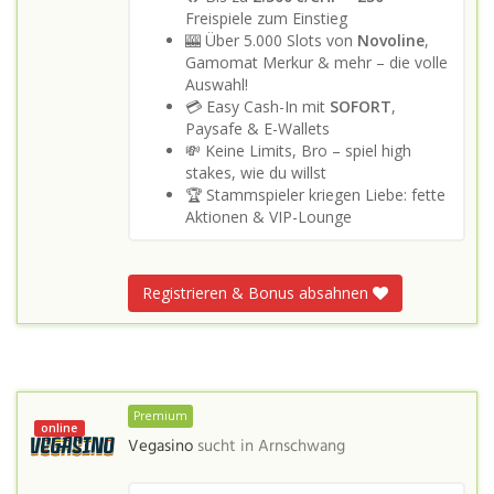
Freispiele zum Einstieg
🎰 Über 5.000 Slots von
Novoline
,
Gamomat Merkur & mehr – die volle
Auswahl!
💳 Easy Cash-In mit
SOFORT
,
Paysafe & E-Wallets
💸 Keine Limits, Bro – spiel high
stakes, wie du willst
🏆 Stammspieler kriegen Liebe: fette
Aktionen & VIP-Lounge
Registrieren & Bonus absahnen
Premium
online
Vegasino
sucht in
Arnschwang