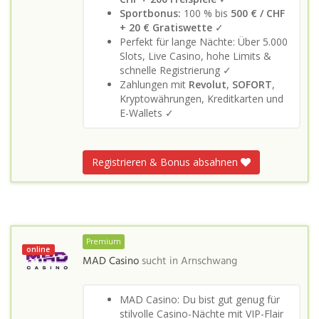
Sportbonus:
100 % bis
500 € / CHF
+ 20 € Gratiswette
✓
Perfekt für lange Nächte: Über 5.000
Slots, Live Casino, hohe Limits &
schnelle Registrierung ✓
Zahlungen mit
Revolut
,
SOFORT
,
Kryptowährungen, Kreditkarten und
E-Wallets ✓
Registrieren & Bonus absahnen
Premium
online
MAD Casino
sucht in
Arnschwang
MAD Casino: Du bist gut genug für
stilvolle Casino-Nächte mit VIP-Flair