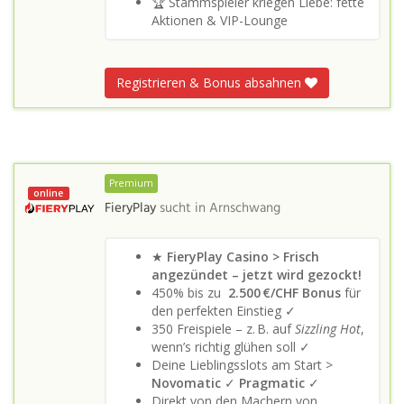
🏆 Stammspieler kriegen Liebe: fette
Aktionen & VIP-Lounge
Registrieren & Bonus absahnen
Premium
online
FieryPlay
sucht in
Arnschwang
★
FieryPlay Casino > Frisch
angezündet – jetzt wird gezockt!
450% bis zu
2.500 €/CHF Bonus
für
den perfekten Einstieg ✓
350 Freispiele – z. B. auf
Sizzling Hot
,
wenn’s richtig glühen soll ✓
Deine Lieblingsslots am Start >
Novomatic
✓
Pragmatic
✓
Direkt von den Machern von