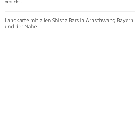
brauchst.
Landkarte mit allen Shisha Bars in Arnschwang Bayern
und der Nähe