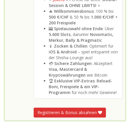
Session & OHNE LIMITS!
⭐
🔥
Willkommensbonus
: 100 % bis
500 €/CHF
& 50 % bis
1.000 €/CHF
+
200 Freispiele
🎰
Spielauswahl ohne Ende
: Über
5.600 Slots
, darunter
Novomatic,
Merkur, Bally & Pragmatic
📱
Zocken & Chillen
: Optimiert für
iOS & Android
– spiel entspannt von
der Shisha-Lounge aus!
💳
Sichere Zahlungen
: Akzeptiert
Visa, Mastercard &
Kryptowährungen
wie Bitcoin
🏆
Exklusive VIP-Extras
:
Reload-
Boni, Freispiele & ein VIP-
Programm
für noch mehr Gewinne!
Registrieren & Bonus absahnen