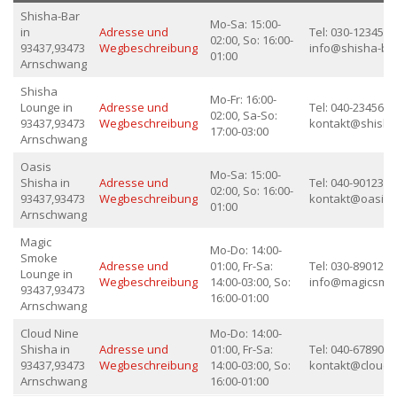
Shisha-Bar
Mo-Sa: 15:00-
in
Adresse und
Tel: 030-12345678
02:00, So: 16:00-
93437,93473
Wegbeschreibung
info@shisha-ba
01:00
Arnschwang
Shisha
Mo-Fr: 16:00-
Lounge in
Adresse und
Tel: 040-23456789
02:00, Sa-So:
93437,93473
Wegbeschreibung
kontakt@shisha
17:00-03:00
Arnschwang
Oasis
Mo-Sa: 15:00-
Shisha in
Adresse und
Tel: 040-90123456
02:00, So: 16:00-
93437,93473
Wegbeschreibung
kontakt@oasiss
01:00
Arnschwang
Magic
Mo-Do: 14:00-
Smoke
Adresse und
01:00, Fr-Sa:
Tel: 030-89012345
Lounge in
Wegbeschreibung
14:00-03:00, So:
info@magicsmo
93437,93473
16:00-01:00
Arnschwang
Cloud Nine
Mo-Do: 14:00-
Shisha in
Adresse und
01:00, Fr-Sa:
Tel: 040-67890123
93437,93473
Wegbeschreibung
14:00-03:00, So:
kontakt@cloudn
Arnschwang
16:00-01:00