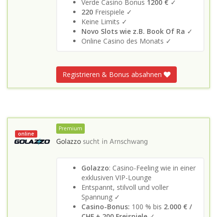
Verde Casino Bonus
1200 €
✓
220
Freispiele ✓
Keine Limits ✓
Novo Slots wie z.B. Book Of Ra
✓
Online Casino des Monats ✓
Registrieren & Bonus absahnen
Premium
online
Golazzo
sucht in
Arnschwang
Golazzo
: Casino-Feeling wie in einer
exklusiven VIP-Lounge
Entspannt, stilvoll und voller
Spannung ✓
Casino-Bonus:
100 % bis
2.000 € /
CHF + 200 Freispiele
✓