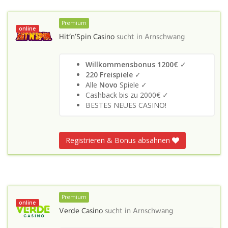
Premium
online
Hit’n’Spin Casino
sucht in
Arnschwang
Willkommensbonus 1200€
✓
220 Freispiele
✓
Alle
Novo
Spiele ✓
Cashback bis zu 2000€ ✓
BESTES NEUES CASINO!
Registrieren & Bonus absahnen
Premium
online
Verde Casino
sucht in
Arnschwang