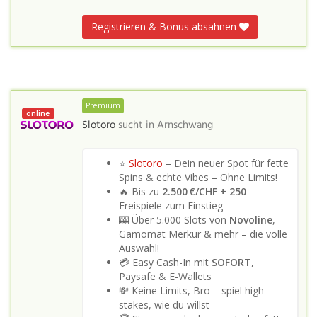
Registrieren & Bonus absahnen
Premium
online
Slotoro
sucht in
Arnschwang
⭐
Slotoro
– Dein neuer Spot für fette
Spins & echte Vibes – Ohne Limits!
🔥 Bis zu
2.500 €/CHF + 250
Freispiele zum Einstieg
🎰 Über 5.000 Slots von
Novoline
,
Gamomat Merkur & mehr – die volle
Auswahl!
💳 Easy Cash-In mit
SOFORT
,
Paysafe & E-Wallets
💸 Keine Limits, Bro – spiel high
stakes, wie du willst