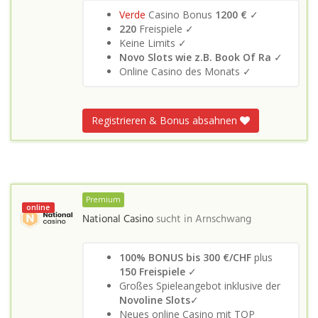
Verde
Casino Bonus
1200 €
✓
220
Freispiele ✓
Keine Limits ✓
Novo Slots wie z.B. Book Of Ra
✓
Online Casino des Monats ✓
Registrieren & Bonus absahnen
Premium
online
National Casino
sucht in
Arnschwang
100% BONUS bis 300 €/CHF
plus
150 Freispiele
✓
Großes Spieleangebot inklusive der
Novoline Slots
✓
Neues online Casino mit TOP