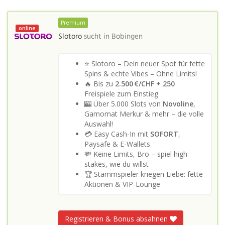
Premium
online
Slotoro
sucht in
Bobingen
⭐ Slotoro – Dein neuer Spot für fette
Spins & echte Vibes – Ohne Limits!
🔥 Bis zu
2.500 €/CHF + 250
Freispiele zum Einstieg
🎰 Über 5.000 Slots von
Novoline
,
Gamomat Merkur & mehr – die volle
Auswahl!
💳 Easy Cash-In mit
SOFORT
,
Paysafe & E-Wallets
💸 Keine Limits, Bro – spiel high
stakes, wie du willst
🏆 Stammspieler kriegen Liebe: fette
Aktionen & VIP-Lounge
Registrieren & Bonus absahnen