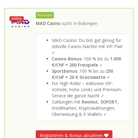
Premium
online
MAD Casino
sucht in
Bobingen
MAD Casino: Du bist gut genug für
stilvolle Casino-Nächte mit VIP-Flair
✓
Casino-Bonus:
100 % bis zu
1.000
€/CHF + 200 Freispiele
✓
Sportbonus:
100 % bis zu
250
€/CHF + 20 € Gratiswette
✓
Für High Roller – exklusive VIP-
Vorteile, hohe Limits und Premium-
Service die ganze Nacht ✓
Zahlungen mit
Revolut
,
SOFORT
,
Kreditkarten, Kryptowährungen,
Überweisung & E-Wallets ✓
Registrieren & Bonus absahnen