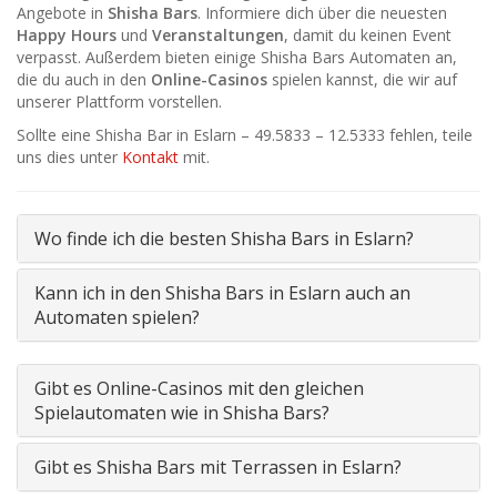
Angebote in
Shisha Bars
. Informiere dich über die neuesten
Happy Hours
und
Veranstaltungen
, damit du keinen Event
verpasst. Außerdem bieten einige Shisha Bars Automaten an,
die du auch in den
Online-Casinos
spielen kannst, die wir auf
unserer Plattform vorstellen.
Sollte eine Shisha Bar in Eslarn – 49.5833 – 12.5333 fehlen, teile
uns dies unter
Kontakt
mit.
Wo finde ich die besten Shisha Bars in Eslarn?
Kann ich in den Shisha Bars in Eslarn auch an
Automaten spielen?
Gibt es Online-Casinos mit den gleichen
Spielautomaten wie in Shisha Bars?
Gibt es Shisha Bars mit Terrassen in Eslarn?