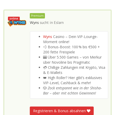
Premium
online
Wyns
sucht in
Eslarn
Wyns
Casino – Dein VIP-Lounge-
Moment online!
💨 Bonus-Boost: 100 % bis €500 +
200 fette Freispiele
🎰 Über 5.500 Games – von Merkur
über Novoline bis Pragmatic
💳 Chillige Zahlungen mit Krypto, Visa
& E-Wallets
👑 High Roller? Hier gibt’s exklusives
VIP-Level, Cashback & mehr!
🎲
Zock entspannt wie in der Shisha-
Bar – aber mit echten Gewinnen!
Registrieren & Bonus absahnen