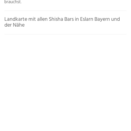
brauchst.
Landkarte mit allen Shisha Bars in Eslarn Bayern und
der Nähe