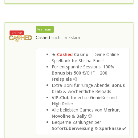
Premium
online
Cashed
sucht in
Eslarn
★
Cashed
Casino
– Deine Online-
Spielbank für Shisha-Fans!!
Für entspannte Sessions:
100%
Bonus bis 500 €/CHF
+
200
Freispiele
💨
Extra-Boni für ruhige Abende:
Bonus
Crab
& wöchentliche Reloads
VIP-Club
für echte Genießer und
High Roller
Alle beliebten Games von
Merkur
,
Novoline
&
Bally
🎲
Bequeme Zahlungen per
Sofortüberweisung
&
Sparkasse
✔️