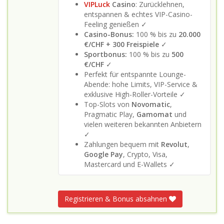
VIPLuck
Casino
: Zurücklehnen,
entspannen & echtes VIP-Casino-
Feeling genießen ✓
Casino-Bonus:
100 % bis zu
20.000
€/CHF + 300 Freispiele
✓
Sportbonus:
100 % bis zu
500
€/CHF
✓
Perfekt für entspannte Lounge-
Abende: hohe Limits, VIP-Service &
exklusive High-Roller-Vorteile ✓
Top-Slots von
Novomatic
,
Pragmatic Play,
Gamomat
und
vielen weiteren bekannten Anbietern
✓
Zahlungen bequem mit
Revolut
,
Google Pay
, Crypto, Visa,
Mastercard und E-Wallets ✓
Registrieren & Bonus absahnen