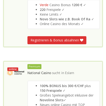
Verde
Casino Bonus
1200 €
✓
220
Freispiele ✓
Keine Limits ✓
Novo Slots wie z.B. Book Of Ra
✓
Online Casino des Monats ✓
Registrieren & Bonus absahnen
Premium
online
National Casino
sucht in
Eslarn
100% BONUS bis 300 €/CHF
plus
150 Freispiele
✓
Großes Spieleangebot inklusive der
Novoline Slots
✓
Neues online Casino mit TOP