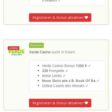
E-Wallets ✓
Registrieren & Bonus absahnen
Premium
online
Verde Casino
sucht in
Eslarn
Verde Casino Bonus
1200 €
✓
220
Freispiele ✓
Keine Limits ✓
Novo Slots wie z.B. Book Of Ra
✓
Online Casino des Monats ✓
Registrieren & Bonus absahnen