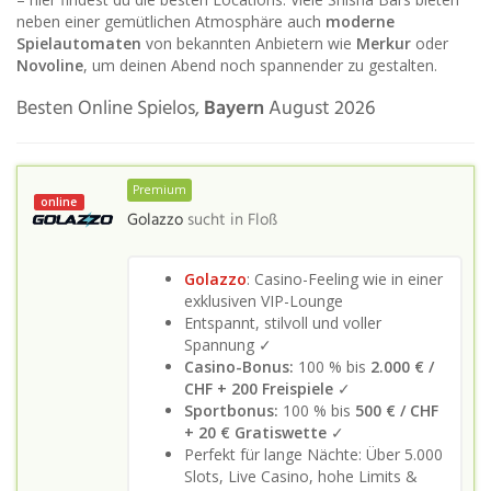
neben einer gemütlichen Atmosphäre auch
moderne
Spielautomaten
von bekannten Anbietern wie
Merkur
oder
Novoline
, um deinen Abend noch spannender zu gestalten.
Besten Online Spielos,
Bayern
August 2026
Premium
online
Golazzo
sucht in
Floß
Golazzo
: Casino-Feeling wie in einer
exklusiven VIP-Lounge
Entspannt, stilvoll und voller
Spannung ✓
Casino-Bonus:
100 % bis
2.000 € /
CHF + 200 Freispiele
✓
Sportbonus:
100 % bis
500 € / CHF
+ 20 € Gratiswette
✓
Perfekt für lange Nächte: Über 5.000
Slots, Live Casino, hohe Limits &