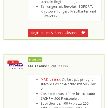
schnelle Registrierung ✓
Zahlungen mit
Revolut
,
SOFORT
,
Kryptowährungen, Kreditkarten und
E-Wallets ✓
Registrieren & Bonus absahnen
Premium
online
MAD Casino
sucht in
Floß
MAD Casino
: Du bist gut genug für
stilvolle Casino-Nächte mit VIP-Flair
✓
Casino-Bonus:
100 % bis zu
1.000
€/CHF + 200 Freispiele
✓
Sportbonus:
100 % bis zu
250