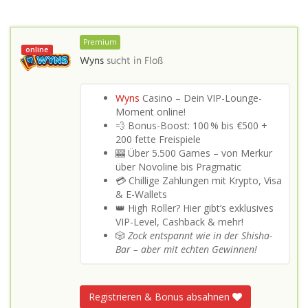
Premium
online
Wyns
sucht in
Floß
Wyns
Casino – Dein VIP-Lounge-
Moment online!
💨 Bonus-Boost: 100 % bis €500 +
200 fette Freispiele
🎰 Über 5.500 Games – von Merkur
über Novoline bis Pragmatic
💳 Chillige Zahlungen mit Krypto, Visa
& E-Wallets
👑 High Roller? Hier gibt’s exklusives
VIP-Level, Cashback & mehr!
🎲
Zock entspannt wie in der Shisha-
Bar – aber mit echten Gewinnen!
Registrieren & Bonus absahnen