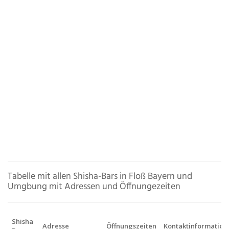
Tabelle mit allen Shisha-Bars in Floß Bayern und
Umgbung mit Adressen und Öffnungezeiten
Shisha
Adresse
Öffnungszeiten
Kontaktinformation