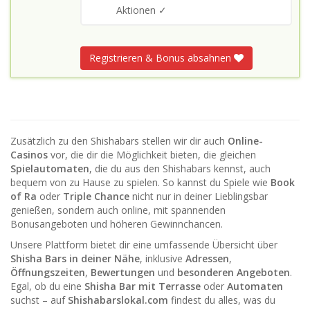
Aktionen ✓
Registrieren & Bonus absahnen
Zusätzlich zu den Shishabars stellen wir dir auch
Online-
Casinos
vor, die dir die Möglichkeit bieten, die gleichen
Spielautomaten
, die du aus den Shishabars kennst, auch
bequem von zu Hause zu spielen. So kannst du Spiele wie
Book
of Ra
oder
Triple Chance
nicht nur in deiner Lieblingsbar
genießen, sondern auch online, mit spannenden
Bonusangeboten und höheren Gewinnchancen.
Unsere Plattform bietet dir eine umfassende Übersicht über
Shisha Bars in deiner Nähe
, inklusive
Adressen
,
Öffnungszeiten
,
Bewertungen
und
besonderen Angeboten
.
Egal, ob du eine
Shisha Bar mit Terrasse
oder
Automaten
suchst – auf
Shishabarslokal.com
findest du alles, was du