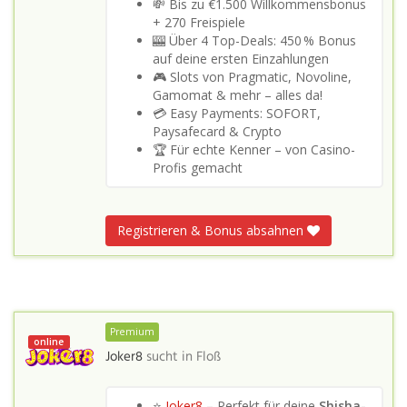
💸 Bis zu €1.500 Willkommensbonus
+ 270 Freispiele
🎰 Über 4 Top-Deals: 450 % Bonus
auf deine ersten Einzahlungen
🎮 Slots von Pragmatic, Novoline,
Gamomat & mehr – alles da!
💳 Easy Payments: SOFORT,
Paysafecard & Crypto
🏆 Für echte Kenner – von Casino-
Profis gemacht
Registrieren & Bonus absahnen
Premium
online
Joker8
sucht in
Floß
⭐
Joker8
–
Perfekt für deine
Shisha-