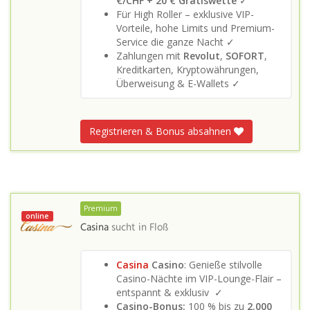
€/CHF + 20 € Gratiswette
✓
Für High Roller – exklusive VIP-
Vorteile, hohe Limits und Premium-
Service die ganze Nacht ✓
Zahlungen mit
Revolut
,
SOFORT
,
Kreditkarten, Kryptowährungen,
Überweisung & E-Wallets ✓
Registrieren & Bonus absahnen
Premium
online
Casina
sucht in
Floß
Casina
Casino
: Genieße stilvolle
Casino-Nächte im VIP-Lounge-Flair –
entspannt & exklusiv ✓
Casino-Bonus:
100 % bis zu
2.000