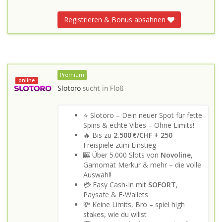
Registrieren & Bonus absahnen
Premium
online
Slotoro
sucht in
Floß
⭐ Slotoro – Dein neuer Spot für fette
Spins & echte Vibes – Ohne Limits!
🔥 Bis zu
2.500 €/CHF + 250
Freispiele zum Einstieg
🎰 Über 5.000 Slots von
Novoline
,
Gamomat Merkur & mehr – die volle
Auswahl!
💳 Easy Cash-In mit
SOFORT
,
Paysafe & E-Wallets
💸 Keine Limits, Bro – spiel high
stakes, wie du willst