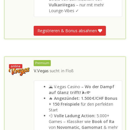
VulkanVegas
– nur mit mehr
Lounge-Vibes ✓
Registrieren & Bonus absahnen
Premium
online
V.Vegas
sucht in
Floß
🌋 V.egas Casino
– Wo der Dampf
auf Glanz trifft!
🌬️💸
🔥
Angezündet: 1.500 €/CHF Bonus
+ 150 Freispiele
für den perfekten
Start
💨
Volle Ladung Action:
5.000+
Games – Klassiker wie
Book of Ra
von
Novomatic
,
Gamomat
& mehr