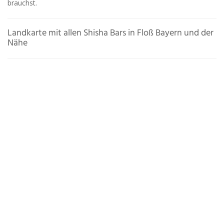
brauchst.
Landkarte mit allen Shisha Bars in Floß Bayern und der
Nähe