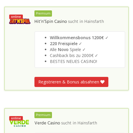
Premium
online
Hit’n’Spin Casino
sucht in
Hainsfarth
Willkommensbonus 1200€
✓
220 Freispiele
✓
Alle
Novo
Spiele ✓
Cashback bis zu 2000€ ✓
BESTES NEUES CASINO!
Registrieren & Bonus absahnen
Premium
online
Verde Casino
sucht in
Hainsfarth