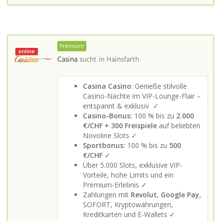
Premium
online
Casina
sucht in
Hainsfarth
Casina Casino
: Genieße stilvolle
Casino-Nächte im VIP-Lounge-Flair –
entspannt & exklusiv ✓
Casino-Bonus:
100 % bis zu
2.000
€/CHF + 300 Freispiele
auf beliebten
Novoline Slots ✓
Sportbonus:
100 % bis zu
500
€/CHF
✓
Über 5.000 Slots, exklusive VIP-
Vorteile, hohe Limits und ein
Premium-Erlebnis ✓
Zahlungen mit
Revolut
,
Google Pay
,
SOFORT, Kryptowährungen,
Kreditkarten und E-Wallets ✓