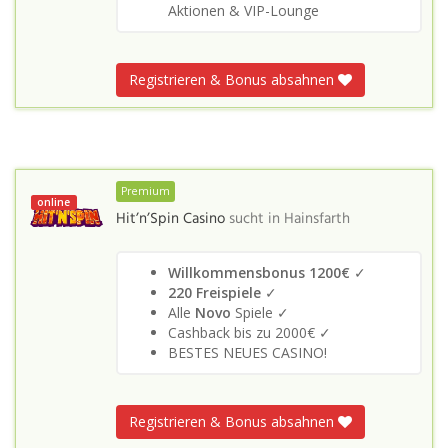
Aktionen & VIP-Lounge
Registrieren & Bonus absahnen
Premium
online
Hit’n’Spin Casino
sucht in
Hainsfarth
Willkommensbonus 1200€
✓
220 Freispiele
✓
Alle
Novo
Spiele ✓
Cashback bis zu 2000€ ✓
BESTES NEUES CASINO!
Registrieren & Bonus absahnen