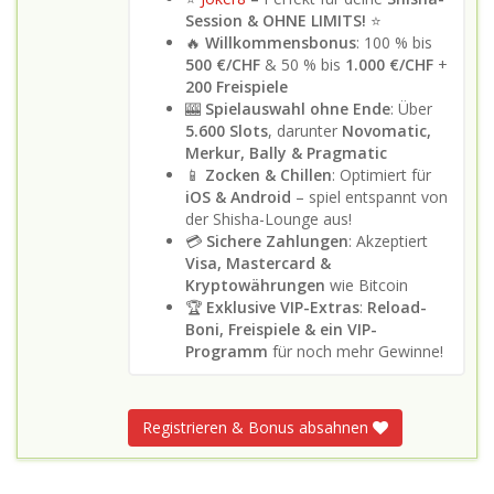
Session & OHNE LIMITS!
⭐
🔥
Willkommensbonus
: 100 % bis
500 €/CHF
& 50 % bis
1.000 €/CHF
+
200 Freispiele
🎰
Spielauswahl ohne Ende
: Über
5.600 Slots
, darunter
Novomatic,
Merkur, Bally & Pragmatic
📱
Zocken & Chillen
: Optimiert für
iOS & Android
– spiel entspannt von
der Shisha-Lounge aus!
💳
Sichere Zahlungen
: Akzeptiert
Visa, Mastercard &
Kryptowährungen
wie Bitcoin
🏆
Exklusive VIP-Extras
:
Reload-
Boni, Freispiele & ein VIP-
Programm
für noch mehr Gewinne!
Registrieren & Bonus absahnen