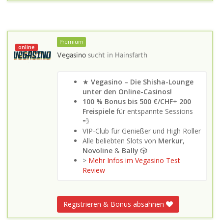
Premium
online
Vegasino
sucht in
Hainsfarth
★
Vegasino – Die Shisha-Lounge
unter den Online-Casinos!
100 % Bonus bis 500 €/CHF
+
200
Freispiele
für entspannte Sessions
💨
VIP-Club für Genießer und High Roller
Alle beliebten Slots von
Merkur
,
Novoline
&
Bally
🎲
>
Mehr Infos im Vegasino Test
Review
Registrieren & Bonus absahnen