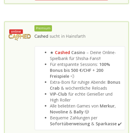
Premium
online
Cashed
sucht in
Hainsfarth
★
Cashed
Casino
– Deine Online-
Spielbank für Shisha-Fans!!
Für entspannte Sessions:
100%
Bonus bis 500 €/CHF
+
200
Freispiele
💨
Extra-Boni für ruhige Abende:
Bonus
Crab
& wöchentliche Reloads
VIP-Club
für echte Genießer und
High Roller
Alle beliebten Games von
Merkur
,
Novoline
&
Bally
🎲
Bequeme Zahlungen per
Sofortüberweisung
&
Sparkasse
✔️