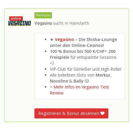
Premium
online
Vegasino
sucht in
Hainsfarth
★
Vegasino
– Die Shisha-Lounge
unter den Online-Casinos!
100 % Bonus bis 500 €/CHF
+
200
Freispiele
für entspannte Sessions
💨
VIP-Club für Genießer und High Roller
Alle beliebten Slots von
Merkur
,
Novoline
&
Bally
🎲
>
Mehr Infos im Vegasino Test
Review
Registrieren & Bonus absahnen