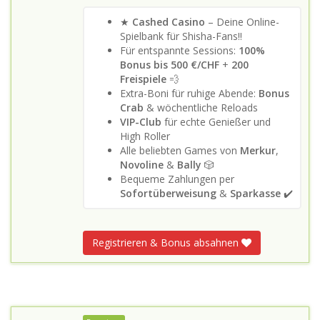
★
Cashed Casino
– Deine Online-
Spielbank für Shisha-Fans!!
Für entspannte Sessions:
100%
Bonus bis 500 €/CHF
+
200
Freispiele
💨
Extra-Boni für ruhige Abende:
Bonus
Crab
& wöchentliche Reloads
VIP-Club
für echte Genießer und
High Roller
Alle beliebten Games von
Merkur
,
Novoline
&
Bally
🎲
Bequeme Zahlungen per
Sofortüberweisung
&
Sparkasse
✔️
Registrieren & Bonus absahnen