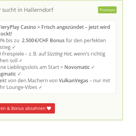
y
sucht in
Hallerndorf
Premium
FieryPlay Casino > Frisch angezündet – jetzt wird
ockt!
0% bis zu
2.500 €/CHF Bonus
für den perfekten
stieg ✓
 Freispiele – z. B. auf
Sizzling Hot
, wenn’s richtig
hen soll ✓
ne Lieblingsslots am Start >
Novomatic
✓
agmatic
✓
rekt von den Machern von
VulkanVegas
– nur mit
hr Lounge-Vibes ✓
eren & Bonus absahnen