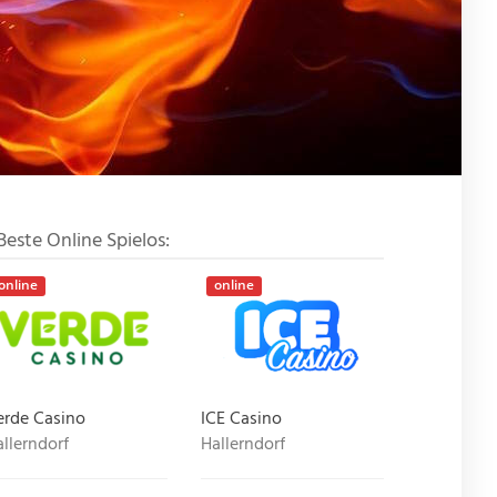
Beste Online Spielos:
online
online
erde Casino
ICE Casino
llerndorf
Hallerndorf