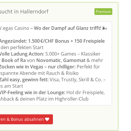
sucht in
Hallerndorf
Premium
V.egas Casino
– Wo der Dampf auf Glanz trifft!
🌬️
Angezündet: 1.500 €/CHF Bonus + 150 Freispiele
 den perfekten Start
Volle Ladung Action:
5.000+ Games – Klassiker
e
Book of Ra
von
Novomatic
,
Gamomat
& mehr
Zocken wie in Vegas – nur chilliger:
Perfekt für
tspannte Abende mit Rauch & Risiko
Zahl easy, gewinn fett:
Visa, Trustly, Skrill & Co. –
es am Start
VIP-Feeling wie in der Lounge:
Hol dir Freispiele,
hback & deinen Platz im Highroller-Club
eren & Bonus absahnen