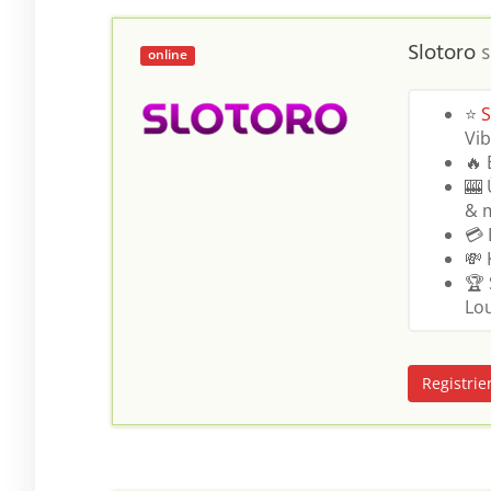
Slotoro
s
online
⭐
S
Vib
🔥 
🎰 
& m
💳 
💸 
🏆 
Lo
Registri