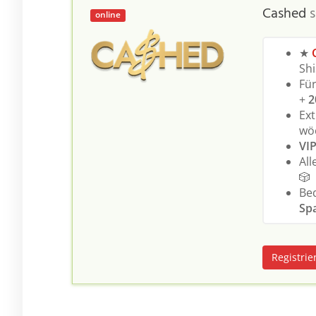
Cashed
s
online
★
Shi
Fü
+
2
Ext
wö
VIP
Al
🎲
Be
Sp
Registri