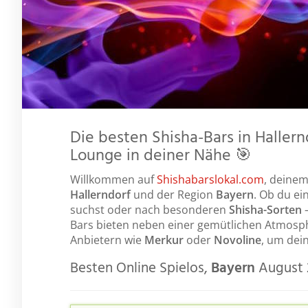
Die besten Shisha-Bars in Hallern
Lounge in deiner Nähe 🎯
Willkommen auf
Shishabarslokal.com
, deine
Hallerndorf
und der Region
Bayern
. Ob du e
suchst oder nach besonderen
Shisha-Sorten
–
Bars bieten neben einer gemütlichen Atmos
Anbietern wie
Merkur
oder
Novoline
, um dei
Besten Online Spielos,
Bayern
August 