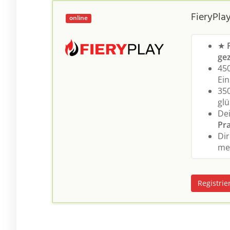
FieryPla
online
★
gez
45
Ein
350
glü
Dei
Pr
Di
me
Registri