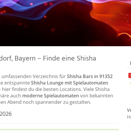
dorf, Bayern – Finde eine Shisha
m umfassenden Verzeichnis für
Shisha Bars in 91352
ine entspannte
Shisha Lounge mit Spielautomaten
 hier findest du die besten Locations. Viele Shisha
phäre auch
moderne Spielautomaten
von bekannten
nen Abend noch spannender zu gestalten.
V
2026
Ha