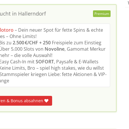
ucht in
Hallerndorf
Premium
lotoro
– Dein neuer Spot für fette Spins & echte
es – Ohne Limits!
Bis zu
2.500 €/CHF + 250
Freispiele zum Einstieg
Über 5.000 Slots von
Novoline
, Gamomat Merkur
ehr – die volle Auswahl!
Easy Cash-In mit
SOFORT
, Paysafe & E-Wallets
Keine Limits, Bro – spiel high stakes, wie du willst
Stammspieler kriegen Liebe: fette Aktionen & VIP-
unge
eren & Bonus absahnen