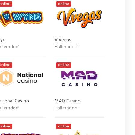
online
online
yns
V.Vegas
llerndorf
Hallerndorf
online
online
ational Casino
MAD Casino
llerndorf
Hallerndorf
online
online