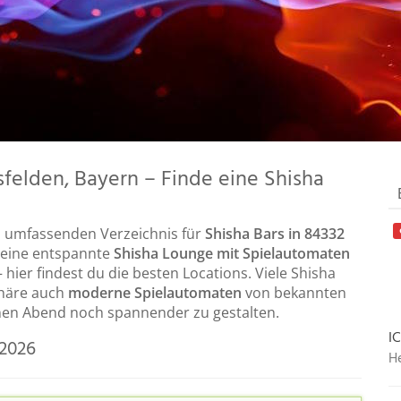
sfelden, Bayern – Finde eine Shisha
m umfassenden Verzeichnis für
Shisha Bars in 84332
 eine entspannte
Shisha Lounge mit Spielautomaten
 hier findest du die besten Locations. Viele Shisha
phäre auch
moderne Spielautomaten
von bekannten
nen Abend noch spannender zu gestalten.
I
2026
H