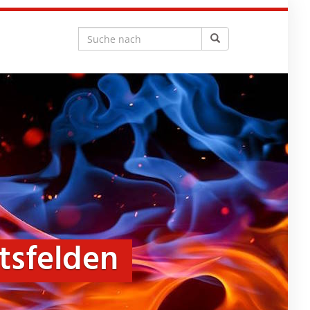
tsfelden