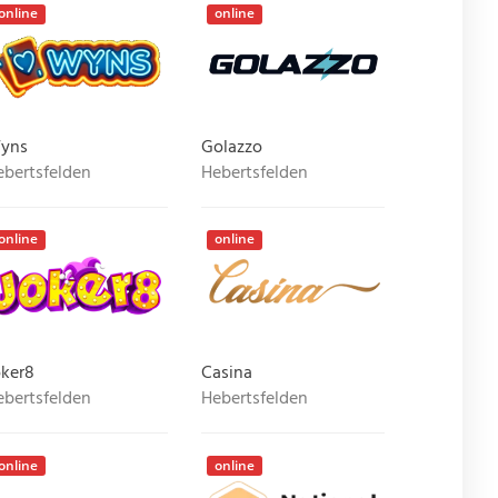
online
online
yns
Golazzo
ebertsfelden
Hebertsfelden
online
online
oker8
Casina
ebertsfelden
Hebertsfelden
online
online