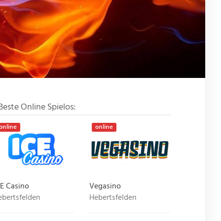
Beste Online Spielos:
online
online
CE Casino
Vegasino
ebertsfelden
Hebertsfelden