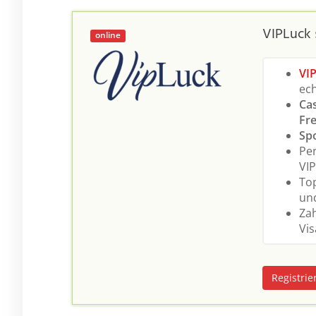
VIPLuck
online
VI
ech
Ca
Fre
Sp
Per
VIP
To
un
Za
Vis
Registri