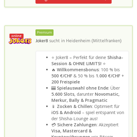
Premium
online
Joker8
sucht in
Heidenheim (Mittelfranken)
⭐ Joker8
–
Perfekt für deine
Shisha-
Session & OHNE LIMITS!
⭐
🔥
Willkommensbonus
: 100 % bis
500 €/CHF
& 50 % bis
1.000 €/CHF
+
200 Freispiele
🎰
Spielauswahl ohne Ende
: Über
5.600 Slots
, darunter
Novomatic,
Merkur, Bally & Pragmatic
📱
Zocken & Chillen
: Optimiert für
iOS & Android
– spiel entspannt von
der Shisha-Lounge aus!
💳
Sichere Zahlungen
: Akzeptiert
Visa, Mastercard &
Kryptowährungen
wie Bitcoin