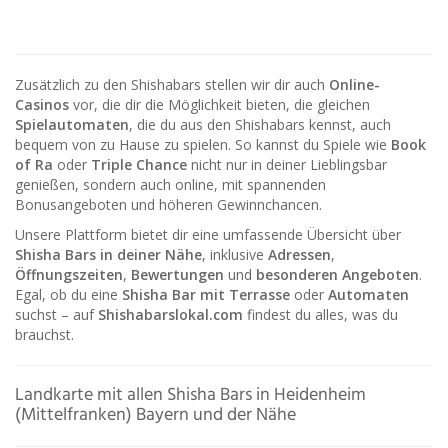
Zusätzlich zu den Shishabars stellen wir dir auch
Online-
Casinos
vor, die dir die Möglichkeit bieten, die gleichen
Spielautomaten
, die du aus den Shishabars kennst, auch
bequem von zu Hause zu spielen. So kannst du Spiele wie
Book
of Ra
oder
Triple Chance
nicht nur in deiner Lieblingsbar
genießen, sondern auch online, mit spannenden
Bonusangeboten und höheren Gewinnchancen.
Unsere Plattform bietet dir eine umfassende Übersicht über
Shisha Bars in deiner Nähe
, inklusive
Adressen
,
Öffnungszeiten
,
Bewertungen
und
besonderen Angeboten
.
Egal, ob du eine
Shisha Bar mit Terrasse
oder
Automaten
suchst – auf
Shishabarslokal.com
findest du alles, was du
brauchst.
Landkarte mit allen Shisha Bars in Heidenheim
(Mittelfranken) Bayern und der Nähe