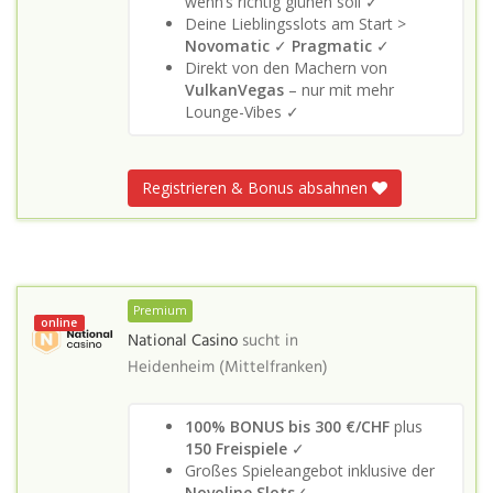
wenn’s richtig glühen soll ✓
Deine Lieblingsslots am Start >
Novomatic
✓
Pragmatic
✓
Direkt von den Machern von
VulkanVegas
– nur mit mehr
Lounge-Vibes ✓
Registrieren & Bonus absahnen
Premium
online
National Casino
sucht in
Heidenheim (Mittelfranken)
100% BONUS bis 300 €/CHF
plus
150 Freispiele
✓
Großes Spieleangebot inklusive der
Novoline Slots
✓