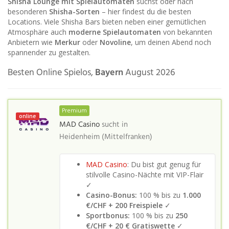
Shisha Lounge mit Spielautomaten
suchst oder nach
besonderen
Shisha-Sorten
– hier findest du die besten
Locations. Viele Shisha Bars bieten neben einer gemütlichen
Atmosphäre auch
moderne Spielautomaten
von bekannten
Anbietern wie
Merkur
oder
Novoline
, um deinen Abend noch
spannender zu gestalten.
Besten Online Spielos,
Bayern
August 2026
Premium
online
MAD Casino
sucht in
Heidenheim (Mittelfranken)
MAD Casino
: Du bist gut genug für
stilvolle Casino-Nächte mit VIP-Flair
✓
Casino-Bonus:
100 % bis zu
1.000
€/CHF + 200 Freispiele
✓
Sportbonus:
100 % bis zu
250
€/CHF + 20 € Gratiswette
✓