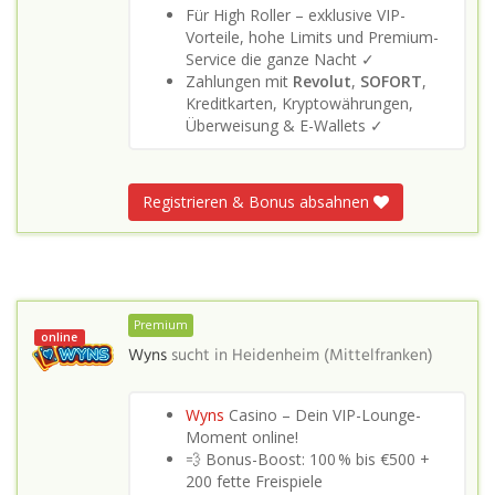
Für High Roller – exklusive VIP-
Vorteile, hohe Limits und Premium-
Service die ganze Nacht ✓
Zahlungen mit
Revolut
,
SOFORT
,
Kreditkarten, Kryptowährungen,
Überweisung & E-Wallets ✓
Registrieren & Bonus absahnen
Premium
online
Wyns
sucht in
Heidenheim (Mittelfranken)
Wyns
Casino – Dein VIP-Lounge-
Moment online!
💨 Bonus-Boost: 100 % bis €500 +
200 fette Freispiele