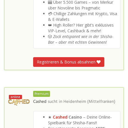
🎰 Über 5.500 Games – von Merkur
über Novoline bis Pragmatic
💳 Chillige Zahlungen mit Krypto, Visa
& E-Wallets
👑 High Roller? Hier gibt’s exklusives
VIP-Level, Cashback & mehr!
🎲
Zock entspannt wie in der Shisha-
Bar – aber mit echten Gewinnen!
Registrieren & Bonus absahnen
Premium
online
Cashed
sucht in
Heidenheim (Mittelfranken)
★
Cashed
Casino
– Deine Online-
Spielbank für Shisha-Fans!!