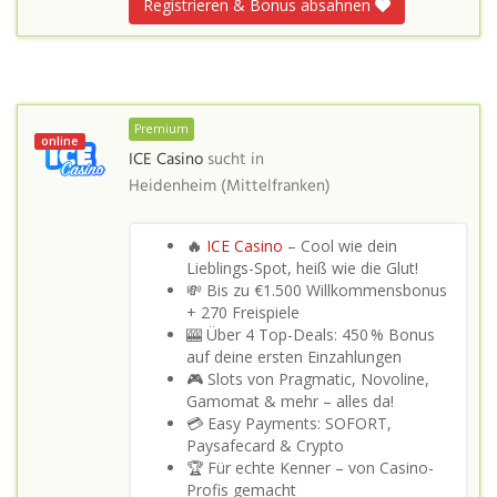
Registrieren & Bonus absahnen
Premium
online
ICE Casino
sucht in
Heidenheim (Mittelfranken)
🔥
ICE Casino
– Cool wie dein
Lieblings-Spot, heiß wie die Glut!
💸 Bis zu €1.500 Willkommensbonus
+ 270 Freispiele
🎰 Über 4 Top-Deals: 450 % Bonus
auf deine ersten Einzahlungen
🎮 Slots von Pragmatic, Novoline,
Gamomat & mehr – alles da!
💳 Easy Payments: SOFORT,
Paysafecard & Crypto
🏆 Für echte Kenner – von Casino-
Profis gemacht