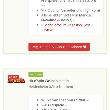
Freispiele
für entspannte Sessions
💨
VIP-Club für Genießer und High Roller
Alle beliebten Slots von
Merkur
,
Novoline
&
Bally
🎲
>
Mehr Infos im Vegasino Test
Review
Registrieren & Bonus absahnen
Premium
online
Hit’n’Spin Casino
sucht in
Heidenheim (Mittelfranken)
Willkommensbonus 1200€
✓
220 Freispiele
✓
Alle
Novo
Spiele ✓