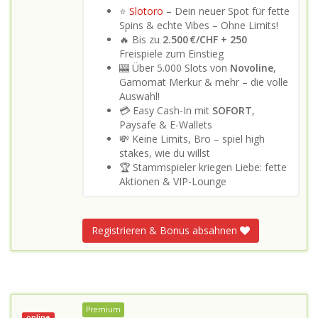
⭐
Slotoro
– Dein neuer Spot für fette
Spins & echte Vibes – Ohne Limits!
🔥 Bis zu
2.500 €/CHF + 250
Freispiele zum Einstieg
🎰 Über 5.000 Slots von
Novoline
,
Gamomat Merkur & mehr – die volle
Auswahl!
💳 Easy Cash-In mit
SOFORT
,
Paysafe & E-Wallets
💸 Keine Limits, Bro – spiel high
stakes, wie du willst
🏆 Stammspieler kriegen Liebe: fette
Aktionen & VIP-Lounge
Registrieren & Bonus absahnen
Premium
online