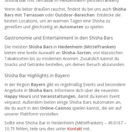
Shisha Bar mit Terrasse in Heidenheim (Mittelfranken)
Wenn du lieber draußen rauchst, findest du bei uns auch
Shisha
Bars mit Terrassen
oder
Outdoor-Bereichen
. Entdecke die
besten Locations, um an warmen Tagen eine Shisha zu
genießen und gleichzeitig an
Automaten
zu spielen.
Gastronomie und Entertainment in den Shisha Bars
Die meisten
Shisha Bars
in
Heidenheim (Mittelfranken)
bieten eine breite Auswahl an
Shisha-Sorten
, von klassischen
Tabaksorten bis zu modernen Aromen. Zusätzlich kannst du
Snacks und Getränke bestellen, um deinen Besuch abzurunden.
Shisha Bar Highlights in Bayern
In der Region
Bayern
gibt es regelmäßig Events und besondere
Angebote in
Shisha Bars
. Informiere dich über die neuesten
Happy Hours
und
Veranstaltungen
, damit du keinen Event
verpasst. Außerdem bieten einige Shisha Bars Automaten an,
die du auch in den
Online-Casinos
spielen kannst, die wir auf
unserer Plattform vorstellen.
Sollte eine Shisha Bar in Heidenheim (Mittelfranken) – 49.0167 –
10.75 fehlen, teile uns dies unter
Kontakt
mit.