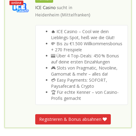
online
ICE Casino
sucht in
Heidenheim (Mittelfranken)
🔥
ICE Casino – Cool wie dein
Lieblings-Spot, heiß wie die Glut!
💸 Bis zu €1.500 Willkommensbonus
+ 270 Freispiele
🎰 Über 4 Top-Deals: 450 % Bonus
auf deine ersten Einzahlungen
🎮 Slots von Pragmatic, Novoline,
Gamomat & mehr – alles da!
💳 Easy Payments: SOFORT,
Paysafecard & Crypto
🏆 Für echte Kenner – von Casino-
Profis gemacht
Registrieren & Bonus absahnen