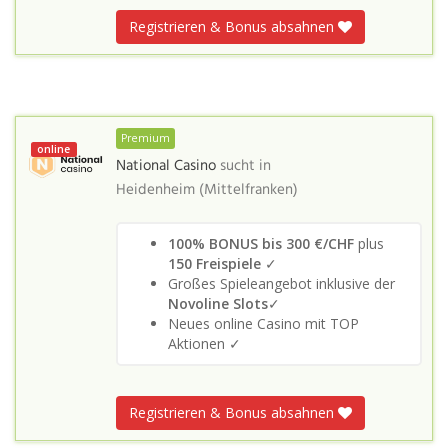
Registrieren & Bonus absahnen
Premium
online
National Casino
sucht in
Heidenheim (Mittelfranken)
100% BONUS bis 300 €/CHF
plus
150 Freispiele
✓
Großes Spieleangebot inklusive der
Novoline Slots
✓
Neues online Casino mit TOP
Aktionen ✓
Registrieren & Bonus absahnen