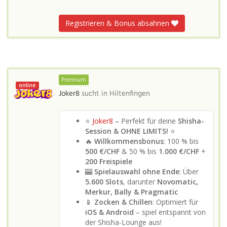
Registrieren & Bonus absahnen
Premium
online
Joker8
sucht in
Hiltenfingen
⭐
Joker8
–
Perfekt für deine
Shisha-
Session & OHNE LIMITS!
⭐
🔥
Willkommensbonus
: 100 % bis
500 €/CHF
& 50 % bis
1.000 €/CHF
+
200 Freispiele
🎰
Spielauswahl ohne Ende
: Über
5.600 Slots
, darunter
Novomatic,
Merkur, Bally & Pragmatic
📱
Zocken & Chillen
: Optimiert für
iOS & Android
– spiel entspannt von
der Shisha-Lounge aus!