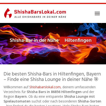
Skip
to
main
Toggl
content
navig
Shisha-Bar in der Nähe
Hiltenfingen
Die besten Shisha-Bars in Hiltenfingen, Bayern
– Finde eine Shisha Lounge in deiner Nähe 🎯
Willkommen auf
Shishabarslokal.com
, deinem umfassenden
Verzeichnis für
Shisha Bars in 86856 Hiltenfingen
und der
Region
Bayern
. Ob du eine entspannte
Shisha Lounge mit
Spielautomaten
suchst oder nach besonderen
Shisha-Sorten
– hier findest du die besten Locations. Viele Shisha Bars bieten