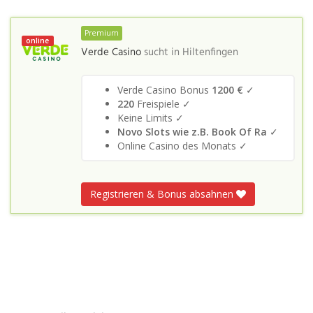
Premium
online
Verde Casino
sucht in
Hiltenfingen
Verde Casino Bonus
1200 €
✓
220
Freispiele ✓
Keine Limits ✓
Novo Slots wie z.B. Book Of Ra
✓
Online Casino des Monats ✓
Registrieren & Bonus absahnen