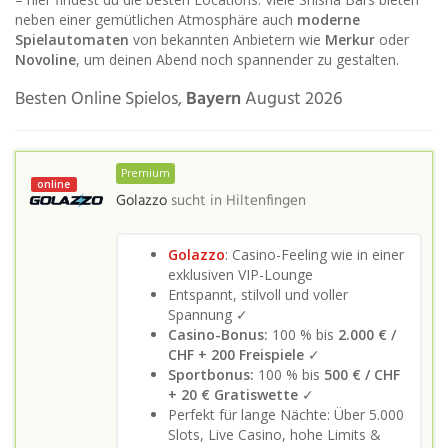
neben einer gemütlichen Atmosphäre auch
moderne
Spielautomaten
von bekannten Anbietern wie
Merkur
oder
Novoline
, um deinen Abend noch spannender zu gestalten.
Besten Online Spielos,
Bayern
August 2026
Premium
online
Golazzo
sucht in
Hiltenfingen
Golazzo
: Casino-Feeling wie in einer
exklusiven VIP-Lounge
Entspannt, stilvoll und voller
Spannung ✓
Casino-Bonus:
100 % bis
2.000 € /
CHF + 200 Freispiele
✓
Sportbonus:
100 % bis
500 € / CHF
+ 20 € Gratiswette
✓
Perfekt für lange Nächte: Über 5.000
Slots, Live Casino, hohe Limits &