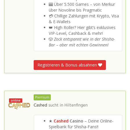
🎰 Über 5.500 Games – von Merkur
über Novoline bis Pragmatic
💳 Chillige Zahlungen mit Krypto, Visa
& E-Wallets
👑 High Roller? Hier gibt’s exklusives
VIP-Level, Cashback & mehr!
🎲
Zock entspannt wie in der Shisha-
Bar – aber mit echten Gewinnen!
Registrieren & Bonus absahnen
Premium
online
Cashed
sucht in
Hiltenfingen
★
Cashed
Casino
– Deine Online-
Spielbank für Shisha-Fans!!