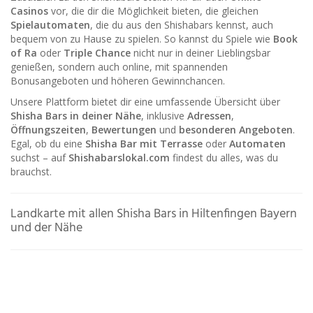
Casinos
vor, die dir die Möglichkeit bieten, die gleichen
Spielautomaten
, die du aus den Shishabars kennst, auch
bequem von zu Hause zu spielen. So kannst du Spiele wie
Book
of Ra
oder
Triple Chance
nicht nur in deiner Lieblingsbar
genießen, sondern auch online, mit spannenden
Bonusangeboten und höheren Gewinnchancen.
Unsere Plattform bietet dir eine umfassende Übersicht über
Shisha Bars in deiner Nähe
, inklusive
Adressen
,
Öffnungszeiten
,
Bewertungen
und
besonderen Angeboten
.
Egal, ob du eine
Shisha Bar mit Terrasse
oder
Automaten
suchst – auf
Shishabarslokal.com
findest du alles, was du
brauchst.
Landkarte mit allen Shisha Bars in Hiltenfingen Bayern
und der Nähe