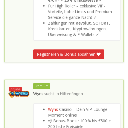
€/CHF + 20 € Gratiswette
✓
Für High Roller – exklusive VIP-
Vorteile, hohe Limits und Premium-
Service die ganze Nacht ✓
Zahlungen mit
Revolut
,
SOFORT
,
Kreditkarten, Kryptowährungen,
Überweisung & E-Wallets ✓
Registrieren & Bonus absahnen
Premium
online
Wyns
sucht in
Hiltenfingen
Wyns
Casino – Dein VIP-Lounge-
Moment online!
💨 Bonus-Boost: 100 % bis €500 +
200 fette Freispiele