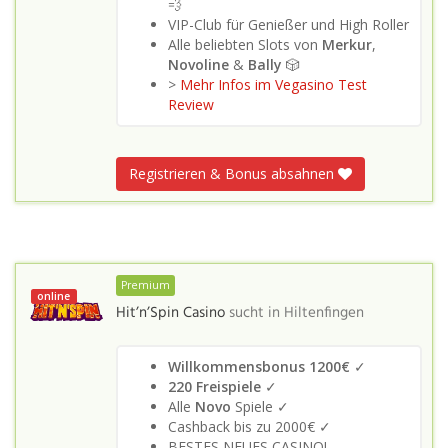
💨
VIP-Club für Genießer und High Roller
Alle beliebten Slots von
Merkur
,
Novoline
&
Bally
🎲
>
Mehr Infos im Vegasino Test
Review
Registrieren & Bonus absahnen
Premium
online
Hit’n’Spin Casino
sucht in
Hiltenfingen
Willkommensbonus 1200€
✓
220 Freispiele
✓
Alle
Novo
Spiele ✓
Cashback bis zu 2000€ ✓
BESTES NEUES CASINO!