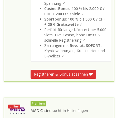
Spannung ✓
Casino-Bonus:
100 % bis
2.000 € /
CHF + 200 Freispiele
✓
Sportbonus:
100 % bis
500 € / CHF
+ 20 € Gratiswette
✓
Perfekt für lange Nächte: Über 5.000
Slots, Live Casino, hohe Limits &
schnelle Registrierung ✓
Zahlungen mit
Revolut
,
SOFORT
,
Kryptowährungen, Kreditkarten und
E-Wallets ✓
Registrieren & Bonus absahnen
Premium
online
MAD Casino
sucht in
Hiltenfingen