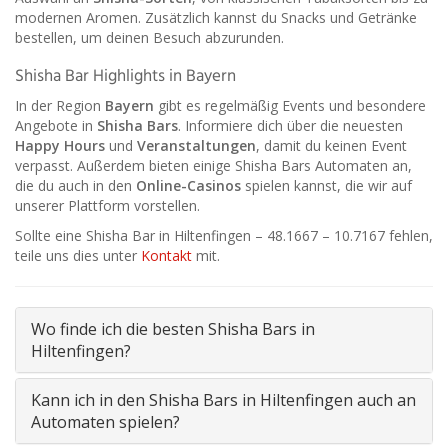
modernen Aromen. Zusätzlich kannst du Snacks und Getränke
bestellen, um deinen Besuch abzurunden.
Shisha Bar Highlights in Bayern
In der Region
Bayern
gibt es regelmäßig Events und besondere
Angebote in
Shisha Bars
. Informiere dich über die neuesten
Happy Hours
und
Veranstaltungen
, damit du keinen Event
verpasst. Außerdem bieten einige Shisha Bars Automaten an,
die du auch in den
Online-Casinos
spielen kannst, die wir auf
unserer Plattform vorstellen.
Sollte eine Shisha Bar in Hiltenfingen – 48.1667 – 10.7167 fehlen,
teile uns dies unter
Kontakt
mit.
Wo finde ich die besten Shisha Bars in
Hiltenfingen?
Kann ich in den Shisha Bars in Hiltenfingen auch an
Automaten spielen?