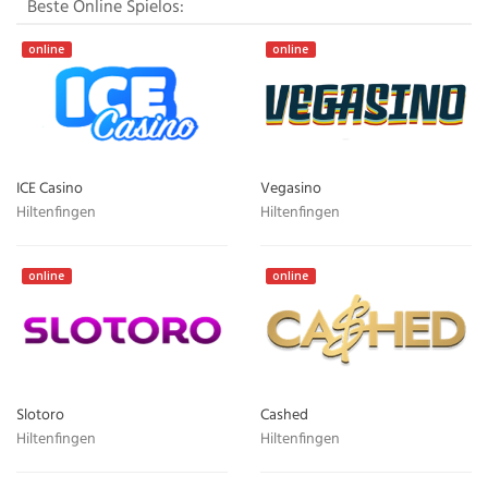
Beste Online Spielos:
online
online
ICE Casino
Vegasino
Hiltenfingen
Hiltenfingen
online
online
Slotoro
Cashed
Hiltenfingen
Hiltenfingen