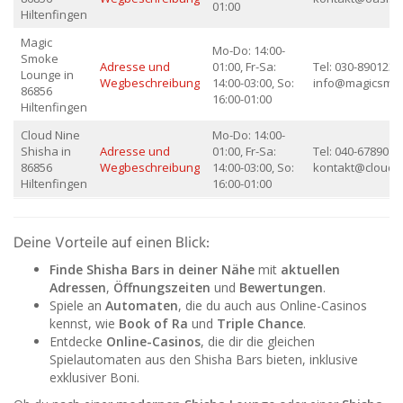
01:00
Hiltenfingen
Magic
Mo-Do: 14:00-
Smoke
Adresse und
01:00, Fr-Sa:
Tel: 030-89012345
Lounge in
Wegbeschreibung
14:00-03:00, So:
info@magicsmo
86856
16:00-01:00
Hiltenfingen
Cloud Nine
Mo-Do: 14:00-
Shisha in
Adresse und
01:00, Fr-Sa:
Tel: 040-67890123
86856
Wegbeschreibung
14:00-03:00, So:
kontakt@cloudn
Hiltenfingen
16:00-01:00
Deine Vorteile auf einen Blick:
Finde Shisha Bars in deiner Nähe
mit
aktuellen
Adressen
,
Öffnungszeiten
und
Bewertungen
.
Spiele an
Automaten
, die du auch aus Online-Casinos
kennst, wie
Book of Ra
und
Triple Chance
.
Entdecke
Online-Casinos
, die dir die gleichen
Spielautomaten aus den Shisha Bars bieten, inklusive
exklusiver Boni.