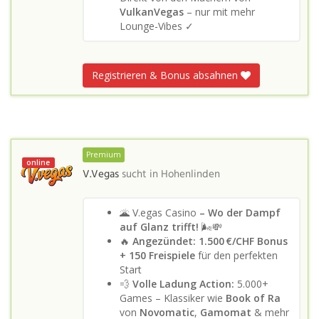
VulkanVegas
– nur mit mehr
Lounge-Vibes ✓
Registrieren & Bonus absahnen
Premium
online
V.Vegas
sucht in
Hohenlinden
🌋 V.egas Casino
– Wo der Dampf
auf Glanz trifft!
🌬️💸
🔥
Angezündet: 1.500 €/CHF Bonus
+ 150 Freispiele
für den perfekten
Start
💨
Volle Ladung Action:
5.000+
Games – Klassiker wie
Book of Ra
von
Novomatic
,
Gamomat
& mehr