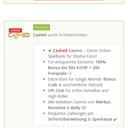
Premium
online
Cashed
sucht in
Hohenlinden
★
Cashed
Casino
– Deine Online-
Spielbank für Shisha-Fans!!
Für entspannte Sessions:
100%
Bonus bis 500 €/CHF
+
200
Freispiele
💨
Extra-Boni für ruhige Abende:
Bonus
Crab
& wöchentliche Reloads
VIP-Club
für echte Genießer und
High Roller
Alle beliebten Games von
Merkur
,
Novoline
&
Bally
🎲
Bequeme Zahlungen per
Sofortüberweisung
&
Sparkasse
✔️