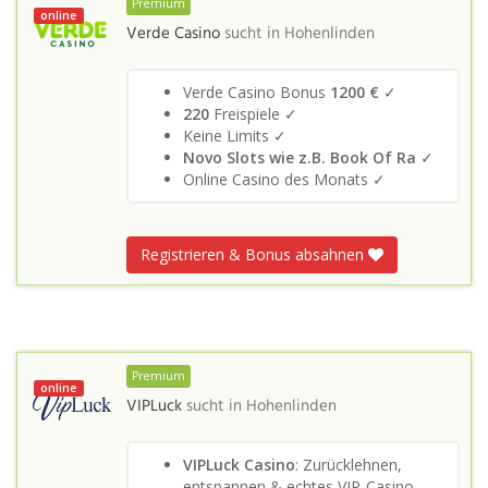
Premium
online
Verde Casino
sucht in
Hohenlinden
Verde Casino Bonus
1200 €
✓
220
Freispiele ✓
Keine Limits ✓
Novo Slots wie z.B. Book Of Ra
✓
Online Casino des Monats ✓
Registrieren & Bonus absahnen
Premium
online
VIPLuck
sucht in
Hohenlinden
VIPLuck Casino
: Zurücklehnen,
entspannen & echtes VIP-Casino-