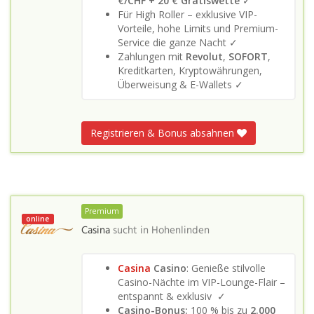
€/CHF + 20 € Gratiswette
✓
Für High Roller – exklusive VIP-
Vorteile, hohe Limits und Premium-
Service die ganze Nacht ✓
Zahlungen mit
Revolut
,
SOFORT
,
Kreditkarten, Kryptowährungen,
Überweisung & E-Wallets ✓
Registrieren & Bonus absahnen
Premium
online
Casina
sucht in
Hohenlinden
Casina
Casino
: Genieße stilvolle
Casino-Nächte im VIP-Lounge-Flair –
entspannt & exklusiv ✓
Casino-Bonus:
100 % bis zu
2.000