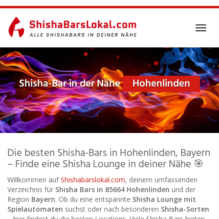
Skip
to
main
Toggl
content
navig
Shisha-Bar in der Nähe
Hohenlinden
Die besten Shisha-Bars in Hohenlinden, Bayern
– Finde eine Shisha Lounge in deiner Nähe 🎯
Willkommen auf
Shishabarslokal.com
, deinem umfassenden
Verzeichnis für
Shisha Bars in 85664 Hohenlinden
und der
Region
Bayern
. Ob du eine entspannte
Shisha Lounge mit
Spielautomaten
suchst oder nach besonderen
Shisha-Sorten
– hier findest du die besten Locations. Viele Shisha Bars bieten