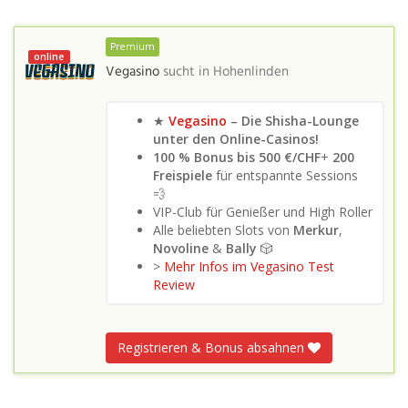
Premium
online
Vegasino
sucht in
Hohenlinden
★
Vegasino
– Die Shisha-Lounge
unter den Online-Casinos!
100 % Bonus bis 500 €/CHF
+
200
Freispiele
für entspannte Sessions
💨
VIP-Club für Genießer und High Roller
Alle beliebten Slots von
Merkur
,
Novoline
&
Bally
🎲
>
Mehr Infos im Vegasino Test
Review
Registrieren & Bonus absahnen