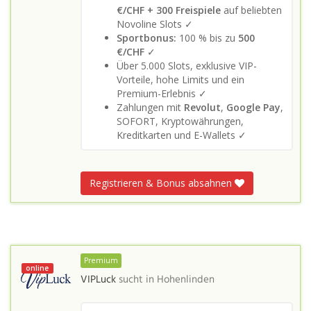
€/CHF + 300 Freispiele
auf beliebten
Novoline Slots ✓
Sportbonus:
100 % bis zu
500
€/CHF
✓
Über 5.000 Slots, exklusive VIP-
Vorteile, hohe Limits und ein
Premium-Erlebnis ✓
Zahlungen mit
Revolut
,
Google Pay
,
SOFORT, Kryptowährungen,
Kreditkarten und E-Wallets ✓
Registrieren & Bonus absahnen
Premium
online
VIPLuck
sucht in
Hohenlinden