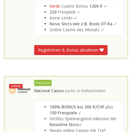
Verde
Casino Bonus
1200 €
✓
220
Freispiele ✓
Keine Limits ✓
Novo Slots wie z.B. Book Of Ra
✓
Online Casino des Monats ✓
Registrieren & Bonus absahnen
Premium
online
National Casino
sucht in
Hohenlinden
100% BONUS bis 300 €/CHF
plus
150 Freispiele
✓
Großes Spieleangebot inklusive der
Novoline Slots
✓
Neues online Casino mit TOP