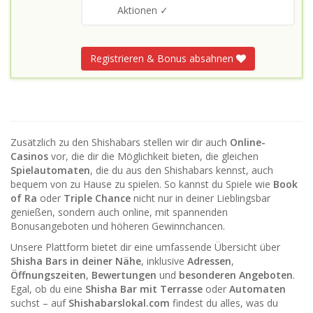
Aktionen ✓
Registrieren & Bonus absahnen
Zusätzlich zu den Shishabars stellen wir dir auch
Online-
Casinos
vor, die dir die Möglichkeit bieten, die gleichen
Spielautomaten
, die du aus den Shishabars kennst, auch
bequem von zu Hause zu spielen. So kannst du Spiele wie
Book
of Ra
oder
Triple Chance
nicht nur in deiner Lieblingsbar
genießen, sondern auch online, mit spannenden
Bonusangeboten und höheren Gewinnchancen.
Unsere Plattform bietet dir eine umfassende Übersicht über
Shisha Bars in deiner Nähe
, inklusive
Adressen
,
Öffnungszeiten
,
Bewertungen
und
besonderen Angeboten
.
Egal, ob du eine
Shisha Bar mit Terrasse
oder
Automaten
suchst – auf
Shishabarslokal.com
findest du alles, was du