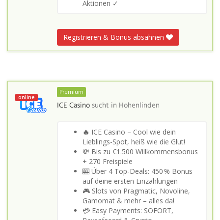
Aktionen ✓
Registrieren & Bonus absahnen
Premium
online
ICE Casino
sucht in
Hohenlinden
🔥
ICE Casino – Cool wie dein
Lieblings-Spot, heiß wie die Glut!
💸 Bis zu €1.500 Willkommensbonus
+ 270 Freispiele
🎰 Über 4 Top-Deals: 450 % Bonus
auf deine ersten Einzahlungen
🎮 Slots von Pragmatic, Novoline,
Gamomat & mehr – alles da!
💳 Easy Payments: SOFORT,