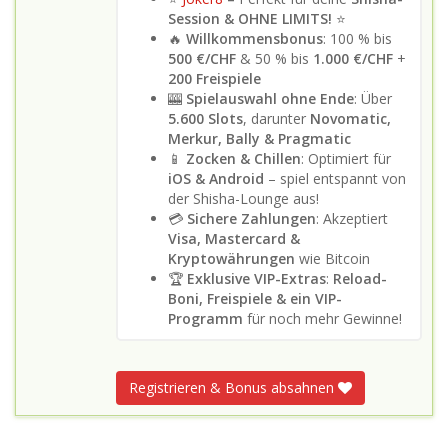
Session & OHNE LIMITS!
⭐
🔥
Willkommensbonus
: 100 % bis
500 €/CHF
& 50 % bis
1.000 €/CHF
+
200 Freispiele
🎰
Spielauswahl ohne Ende
: Über
5.600 Slots
, darunter
Novomatic,
Merkur, Bally & Pragmatic
📱
Zocken & Chillen
: Optimiert für
iOS & Android
– spiel entspannt von
der Shisha-Lounge aus!
💳
Sichere Zahlungen
: Akzeptiert
Visa, Mastercard &
Kryptowährungen
wie Bitcoin
🏆
Exklusive VIP-Extras
:
Reload-
Boni, Freispiele & ein VIP-
Programm
für noch mehr Gewinne!
Registrieren & Bonus absahnen