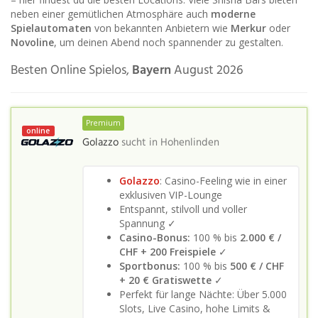
neben einer gemütlichen Atmosphäre auch
moderne
Spielautomaten
von bekannten Anbietern wie
Merkur
oder
Novoline
, um deinen Abend noch spannender zu gestalten.
Besten Online Spielos,
Bayern
August 2026
Premium
online
Golazzo
sucht in
Hohenlinden
Golazzo
: Casino-Feeling wie in einer
exklusiven VIP-Lounge
Entspannt, stilvoll und voller
Spannung ✓
Casino-Bonus:
100 % bis
2.000 € /
CHF + 200 Freispiele
✓
Sportbonus:
100 % bis
500 € / CHF
+ 20 € Gratiswette
✓
Perfekt für lange Nächte: Über 5.000
Slots, Live Casino, hohe Limits &