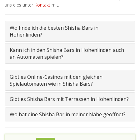
uns dies unter
Kontakt
mit.
Wo finde ich die besten Shisha Bars in
Hohenlinden?
Kann ich in den Shisha Bars in Hohenlinden auch
an Automaten spielen?
Gibt es Online-Casinos mit den gleichen
Spielautomaten wie in Shisha Bars?
Gibt es Shisha Bars mit Terrassen in Hohenlinden?
Wo hat eine Shisha Bar in meiner Nähe geöffnet?