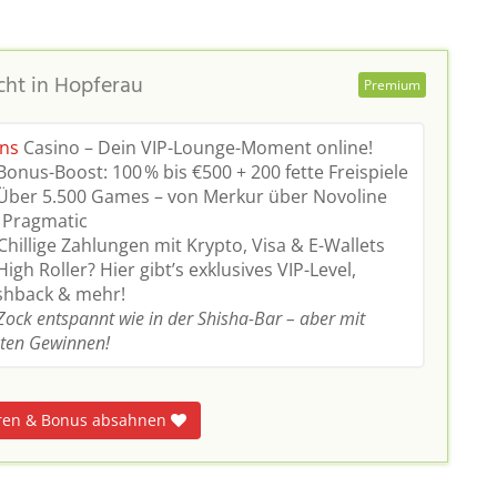
cht in
Hopferau
Premium
ns
Casino – Dein VIP-Lounge-Moment online!
Bonus-Boost: 100 % bis €500 + 200 fette Freispiele
 Über 5.500 Games – von Merkur über Novoline
 Pragmatic
Chillige Zahlungen mit Krypto, Visa & E-Wallets
High Roller? Hier gibt’s exklusives VIP-Level,
shback & mehr!
Zock entspannt wie in der Shisha-Bar – aber mit
ten Gewinnen!
eren & Bonus absahnen