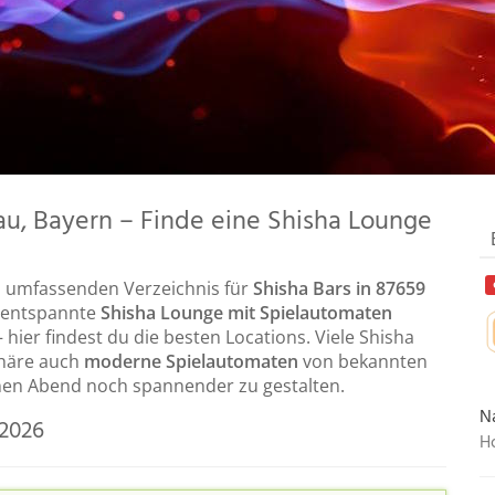
au, Bayern – Finde eine Shisha Lounge
m umfassenden Verzeichnis für
Shisha Bars in 87659
e entspannte
Shisha Lounge mit Spielautomaten
 hier findest du die besten Locations. Viele Shisha
phäre auch
moderne Spielautomaten
von bekannten
nen Abend noch spannender zu gestalten.
N
2026
H