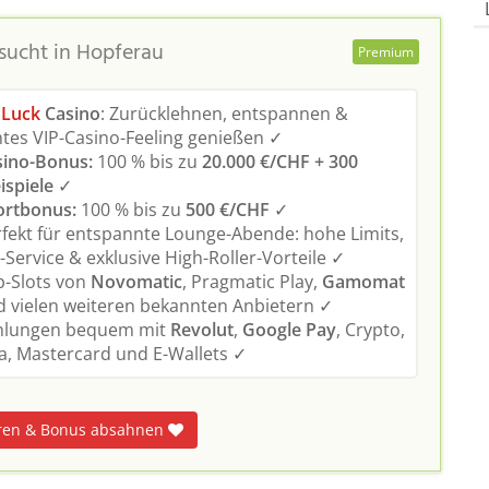
sucht in
Hopferau
Premium
PLuck
Casino
: Zurücklehnen, entspannen &
tes VIP-Casino-Feeling genießen ✓
sino-Bonus:
100 % bis zu
20.000 €/CHF + 300
ispiele
✓
ortbonus:
100 % bis zu
500 €/CHF
✓
fekt für entspannte Lounge-Abende: hohe Limits,
-Service & exklusive High-Roller-Vorteile ✓
p-Slots von
Novomatic
, Pragmatic Play,
Gamomat
d vielen weiteren bekannten Anbietern ✓
hlungen bequem mit
Revolut
,
Google Pay
, Crypto,
a, Mastercard und E-Wallets ✓
eren & Bonus absahnen