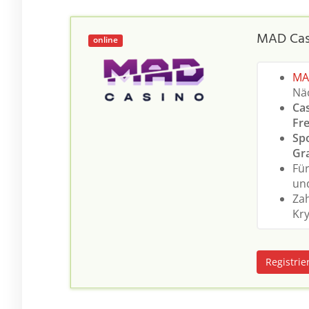
MAD Cas
online
MA
Näc
Ca
Fre
Sp
Gr
Für
un
Za
Kr
Registri