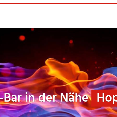
-Bar in der Nähe
Hop