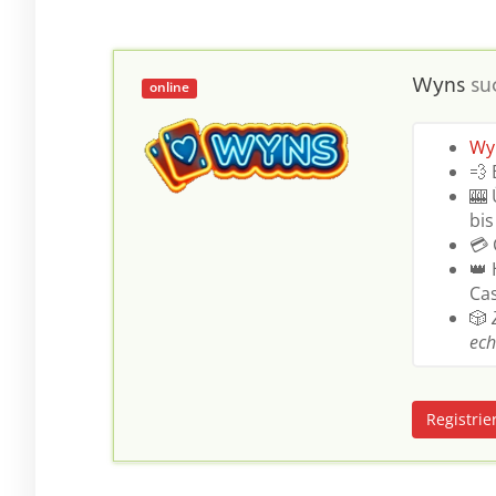
Wyns
su
online
Wy
💨 
🎰
bis
💳 
👑 
Ca
🎲
ech
Registri