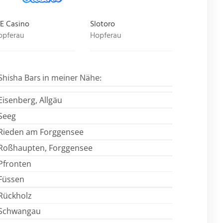
CE Casino
Slotoro
opferau
Hopferau
Shisha Bars in meiner Nähe:
Eisenberg, Allgäu
Seeg
Rieden am Forggensee
Roßhaupten, Forggensee
Pfronten
Füssen
Rückholz
Schwangau