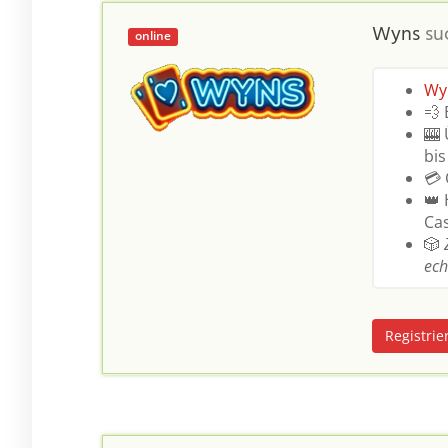
Wyns
su
online
Wy
💨 
🎰
bis
💳 
👑 
Ca
🎲
ech
Registri