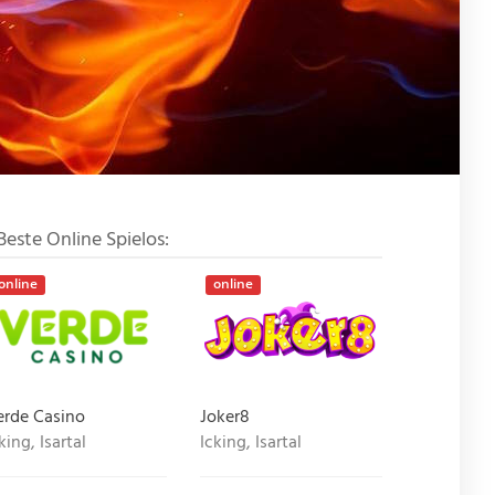
Beste Online Spielos:
online
online
erde Casino
Joker8
king, Isartal
Icking, Isartal