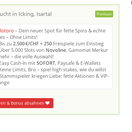
ucht in
Icking, Isartal
Premium
lotoro
– Dein neuer Spot für fette Spins & echte
es – Ohne Limits!
Bis zu
2.500 €/CHF + 250
Freispiele zum Einstieg
Über 5.000 Slots von
Novoline
, Gamomat Merkur
ehr – die volle Auswahl!
Easy Cash-In mit
SOFORT
, Paysafe & E-Wallets
Keine Limits, Bro – spiel high stakes, wie du willst
Stammspieler kriegen Liebe: fette Aktionen & VIP-
unge
eren & Bonus absahnen