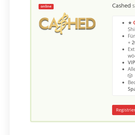
Cashed
s
online
★
Shi
Fü
+
2
Ext
wö
VIP
Al
🎲
Be
Sp
Registri