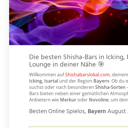
Die besten Shisha-Bars in Icking, 
Lounge in deiner Nähe 🎯
Willkommen auf
Shishabarslokal.com
, deine
Icking, Isartal
und der Region
Bayern
. Ob du 
suchst oder nach besonderen
Shisha-Sorten
–
Bars bieten neben einer gemütlichen Atmos
Anbietern wie
Merkur
oder
Novoline
, um dei
Besten Online Spielos,
Bayern
August 