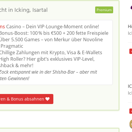
cht in
Icking, Isartal
Premium
Hi
ns
Casino – Dein VIP-Lounge-Moment online!
Bonus-Boost: 100 % bis €500 + 200 fette Freispiele
Ic
 Über 5.500 Games – von Merkur über Novoline
 Pragmatic
Chillige Zahlungen mit Krypto, Visa & E-Wallets
High Roller? Hier gibt’s exklusives VIP-Level,
shback & mehr!
Zock entspannt wie in der Shisha-Bar – aber mit
ten Gewinnen!
I
Ic
eren & Bonus absahnen