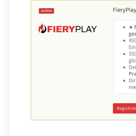
FieryPla
online
★
gez
45
Ein
350
glü
Dei
Pr
Di
me
Registri