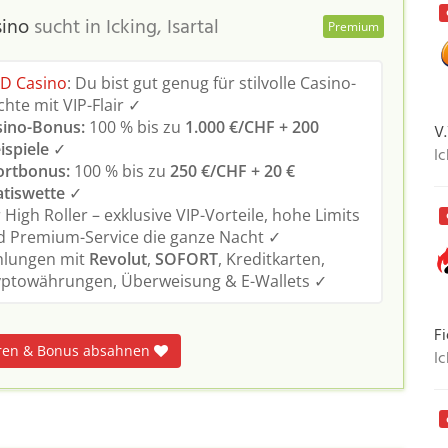
ino
sucht in
Icking, Isartal
Premium
D Casino
: Du bist gut genug für stilvolle Casino-
hte mit VIP-Flair ✓
sino-Bonus:
100 % bis zu
1.000 €/CHF + 200
V
ispiele
✓
Ic
ortbonus:
100 % bis zu
250 €/CHF + 20 €
atiswette
✓
 High Roller – exklusive VIP-Vorteile, hohe Limits
d Premium-Service die ganze Nacht ✓
hlungen mit
Revolut
,
SOFORT
, Kreditkarten,
yptowährungen, Überweisung & E-Wallets ✓
Fi
eren & Bonus absahnen
Ic