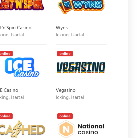
t’n’Spin Casino
Wyns
king, Isartal
Icking, Isartal
online
online
CE Casino
Vegasino
king, Isartal
Icking, Isartal
online
online