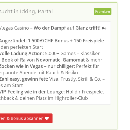
sucht in
Icking, Isartal
Premium
V.egas Casino
– Wo der Dampf auf Glanz trifft!
🌬️
Angezündet: 1.500 €/CHF Bonus + 150 Freispiele
 den perfekten Start
Volle Ladung Action:
5.000+ Games – Klassiker
e
Book of Ra
von
Novomatic
,
Gamomat
& mehr
Zocken wie in Vegas – nur chilliger:
Perfekt für
tspannte Abende mit Rauch & Risiko
Zahl easy, gewinn fett:
Visa, Trustly, Skrill & Co. –
es am Start
VIP-Feeling wie in der Lounge:
Hol dir Freispiele,
hback & deinen Platz im Highroller-Club
eren & Bonus absahnen