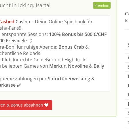
ucht in
Icking, Isartal
Premium
C
Ic
Cashed
Casino
– Deine Online-Spielbank für
sha-Fans!!
r entspannte Sessions:
100% Bonus bis 500 €/CHF
00 Freispiele
💨
ra-Boni für ruhige Abende:
Bonus Crab
&
chentliche Reloads
-Club
für echte Genießer und High Roller
le beliebten Games von
Merkur
,
Novoline
&
Bally
queme Zahlungen per
Sofortüberweisung
&
arkasse
✔️
eren & Bonus absahnen