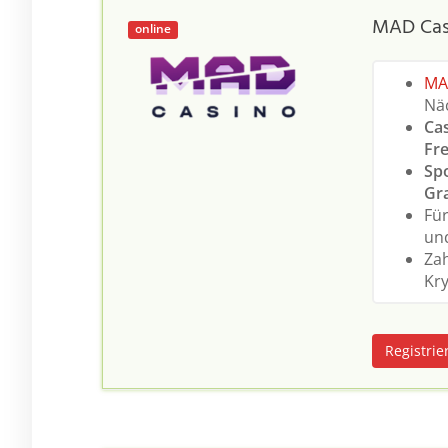
MAD Cas
online
MA
Näc
Ca
Fre
Sp
Gr
Für
un
Za
Kr
Registri