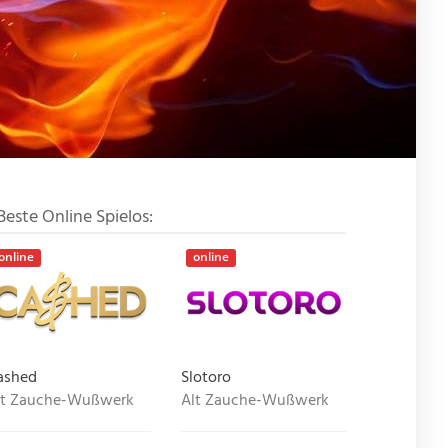
Beste Online Spielos:
online
online
ashed
Slotoro
lt Zauche-Wußwerk
Alt Zauche-Wußwerk