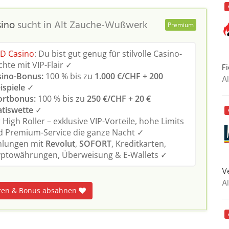
ino
sucht in
Alt Zauche-Wußwerk
Premium
D Casino
: Du bist gut genug für stilvolle Casino-
hte mit VIP-Flair ✓
Fi
sino-Bonus:
100 % bis zu
1.000 €/CHF + 200
A
ispiele
✓
ortbonus:
100 % bis zu
250 €/CHF + 20 €
atiswette
✓
 High Roller – exklusive VIP-Vorteile, hohe Limits
d Premium-Service die ganze Nacht ✓
hlungen mit
Revolut
,
SOFORT
, Kreditkarten,
yptowährungen, Überweisung & E-Wallets ✓
V
A
eren & Bonus absahnen