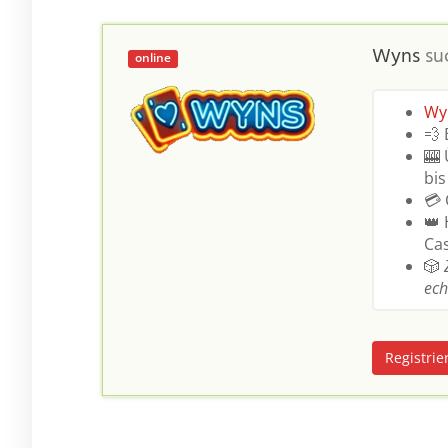
Wyns
su
online
Wy
💨 
🎰
bis
💳 
👑 
Ca
🎲
ech
Registri