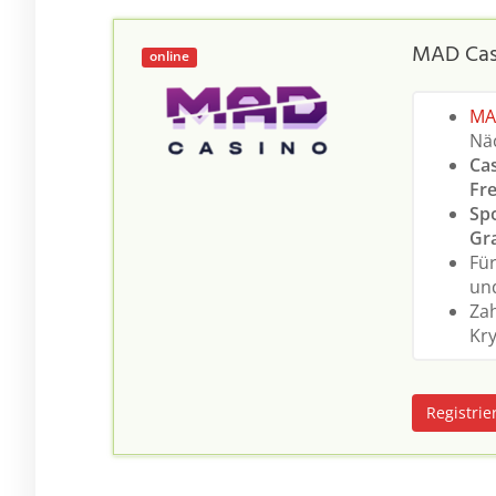
MAD Cas
online
MA
Näc
Ca
Fre
Sp
Gr
Für
un
Za
Kr
Registri