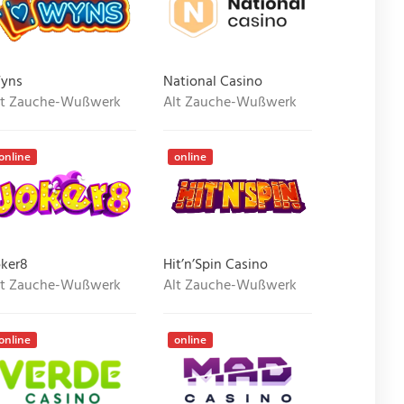
yns
National Casino
lt Zauche-Wußwerk
Alt Zauche-Wußwerk
online
online
oker8
Hit’n’Spin Casino
lt Zauche-Wußwerk
Alt Zauche-Wußwerk
online
online