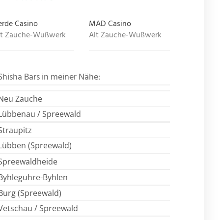
erde Casino
MAD Casino
lt Zauche-Wußwerk
Alt Zauche-Wußwerk
Shisha Bars in meiner Nähe:
Neu Zauche
Lübbenau / Spreewald
Straupitz
Lübben (Spreewald)
Spreewaldheide
Byhleguhre-Byhlen
Burg (Spreewald)
Vetschau / Spreewald