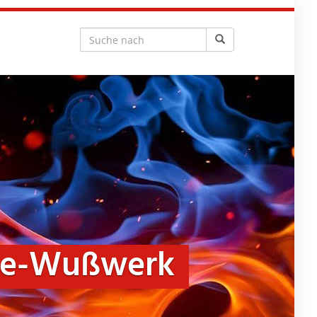
he-Wußwerk