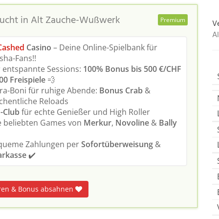
ucht in
Alt Zauche-Wußwerk
Premium
V
A
Cashed
Casino
– Deine Online-Spielbank für
sha-Fans!!
r entspannte Sessions:
100% Bonus bis 500 €/CHF
00 Freispiele
💨
ra-Boni für ruhige Abende:
Bonus Crab
&
chentliche Reloads
-Club
für echte Genießer und High Roller
le beliebten Games von
Merkur
,
Novoline
&
Bally
queme Zahlungen per
Sofortüberweisung
&
arkasse
✔️
eren & Bonus absahnen