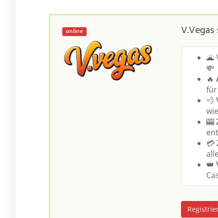
V.Vegas
online
🌋 
💸
🔥
für
💨
wi
🎰
en
💳
all
👑
Cas
Registri