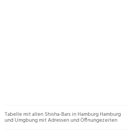
Tabelle mit allen Shisha-Bars in Hamburg Hamburg
und Umgbung mit Adressen und Öffnungezeiten