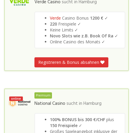
Verde Casino
sucht in
Hamburg
Verde
Casino Bonus
1200 €
✓
220
Freispiele ✓
Keine Limits ✓
Novo Slots wie z.B. Book Of Ra
✓
Online Casino des Monats ✓
Registrieren & Bonus absahnen
Premium
online
National Casino
sucht in
Hamburg
100% BONUS bis 300 €/CHF
plus
150 Freispiele
✓
Großes Spieleangebot inklusive der