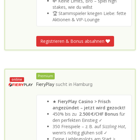
💸 Keine Limits, Bro – spiel high
stakes, wie du willst
🏆 Stammspieler kriegen Liebe: fette
Aktionen & VIP-Lounge
Registrieren & Bonus absahnen
Premium
online
FieryPlay
sucht in
Hamburg
★
FieryPlay Casino > Frisch
angezündet – jetzt wird gezockt!
450% bis zu
2.500 €/CHF Bonus
für
den perfekten Einstieg ✓
350 Freispiele – z. B. auf
Sizzling Hot
,
wenn’s richtig glühen soll ✓
Deine Lieblingsslots am Start >