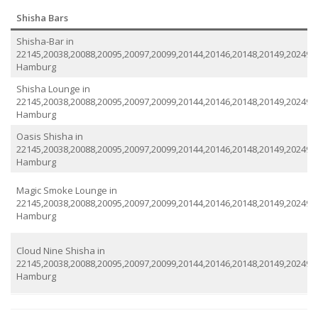
Shisha Bars
Shisha-Bar in
22145,20038,20088,20095,20097,20099,20144,20146,20148,20149,20249,2
Hamburg
Shisha Lounge in
22145,20038,20088,20095,20097,20099,20144,20146,20148,20149,20249,2
Hamburg
Oasis Shisha in
22145,20038,20088,20095,20097,20099,20144,20146,20148,20149,20249,2
Hamburg
Magic Smoke Lounge in
22145,20038,20088,20095,20097,20099,20144,20146,20148,20149,20249,2
Hamburg
Cloud Nine Shisha in
22145,20038,20088,20095,20097,20099,20144,20146,20148,20149,20249,2
Hamburg