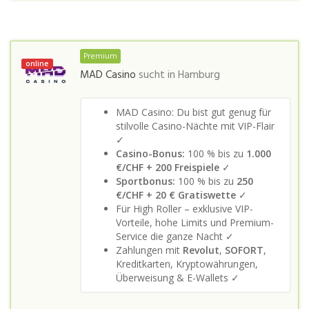
Premium
online
MAD Casino
sucht in
Hamburg
MAD Casino: Du bist gut genug für
stilvolle Casino-Nächte mit VIP-Flair
✓
Casino-Bonus:
100 % bis zu
1.000
€/CHF + 200 Freispiele
✓
Sportbonus:
100 % bis zu
250
€/CHF + 20 € Gratiswette
✓
Für High Roller – exklusive VIP-
Vorteile, hohe Limits und Premium-
Service die ganze Nacht ✓
Zahlungen mit
Revolut
,
SOFORT
,
Kreditkarten, Kryptowährungen,
Überweisung & E-Wallets ✓