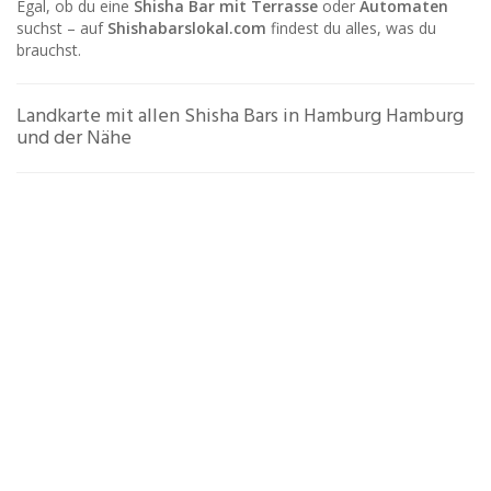
Egal, ob du eine
Shisha Bar mit Terrasse
oder
Automaten
suchst – auf
Shishabarslokal.com
findest du alles, was du
brauchst.
Landkarte mit allen Shisha Bars in Hamburg Hamburg
und der Nähe