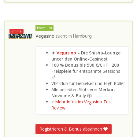
Premium
online
Vegasino
sucht in
Hamburg
★
Vegasino
– Die Shisha-Lounge
unter den Online-Casinos!
100 % Bonus bis 500 €/CHF
+
200
Freispiele
für entspannte Sessions
💨
VIP-Club für Genießer und High Roller
Alle beliebten Slots von
Merkur
,
Novoline
&
Bally
🎲
>
Mehr Infos im Vegasino Test
Review
Registrieren & Bonus absahnen