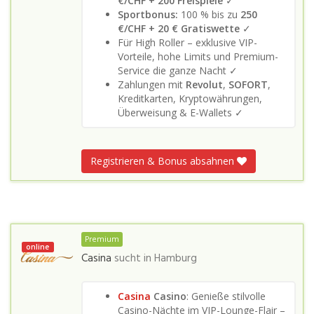
€/CHF + 200 Freispiele
✓
Sportbonus:
100 % bis zu
250
€/CHF + 20 € Gratiswette
✓
Für High Roller – exklusive VIP-
Vorteile, hohe Limits und Premium-
Service die ganze Nacht ✓
Zahlungen mit
Revolut
,
SOFORT
,
Kreditkarten, Kryptowährungen,
Überweisung & E-Wallets ✓
Registrieren & Bonus absahnen
Premium
online
Casina
sucht in
Hamburg
Casina
Casino
: Genieße stilvolle
Casino-Nächte im VIP-Lounge-Flair –