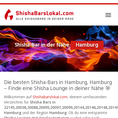
Skip
to
main
Toggl
content
navig
Shisha-Bar in der Nähe
Hamburg
Die besten Shisha-Bars in Hamburg, Hamburg
– Finde eine Shisha Lounge in deiner Nähe 🎯
Willkommen auf
Shishabarslokal.com
, deinem umfassenden
Verzeichnis für
Shisha Bars in
22145,20038,20088,20095,20097,20099,20144,20146,20148,20149
Hamburg
und der Region
Hamburg
. Ob du eine entspannte
Shisha Lounge mit Spielautomaten
suchst oder nach