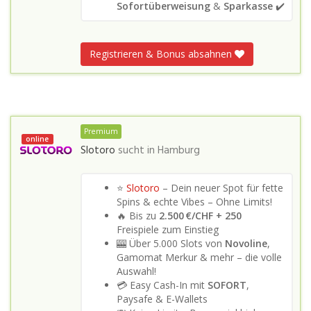
Sofortüberweisung
&
Sparkasse
✔️
Registrieren & Bonus absahnen
Premium
online
Slotoro
sucht in
Hamburg
⭐
Slotoro
– Dein neuer Spot für fette
Spins & echte Vibes – Ohne Limits!
🔥 Bis zu
2.500 €/CHF + 250
Freispiele zum Einstieg
🎰 Über 5.000 Slots von
Novoline
,
Gamomat Merkur & mehr – die volle
Auswahl!
💳 Easy Cash-In mit
SOFORT
,
Paysafe & E-Wallets