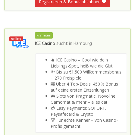
Registrieren & Bonus absahnen
Premium
online
ICE Casino
sucht in
Hamburg
🔥
ICE Casino – Cool wie dein
Lieblings-Spot, heiß wie die Glut!
💸 Bis zu €1.500 Willkommensbonus
+ 270 Freispiele
🎰 Über 4 Top-Deals: 450 % Bonus
auf deine ersten Einzahlungen
🎮 Slots von Pragmatic, Novoline,
Gamomat & mehr – alles da!
💳 Easy Payments: SOFORT,
Paysafecard & Crypto
🏆 Für echte Kenner – von Casino-
Profis gemacht