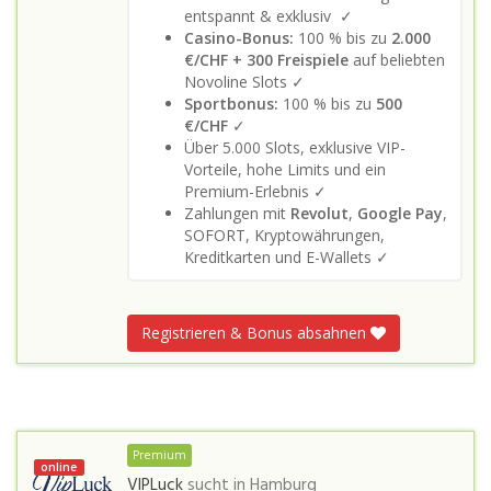
entspannt & exklusiv ✓
Casino-Bonus:
100 % bis zu
2.000
€/CHF + 300 Freispiele
auf beliebten
Novoline Slots ✓
Sportbonus:
100 % bis zu
500
€/CHF
✓
Über 5.000 Slots, exklusive VIP-
Vorteile, hohe Limits und ein
Premium-Erlebnis ✓
Zahlungen mit
Revolut
,
Google Pay
,
SOFORT, Kryptowährungen,
Kreditkarten und E-Wallets ✓
Registrieren & Bonus absahnen
Premium
online
VIPLuck
sucht in
Hamburg