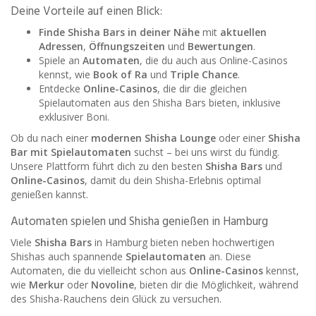
Deine Vorteile auf einen Blick:
Finde Shisha Bars in deiner Nähe
mit
aktuellen
Adressen
,
Öffnungszeiten
und
Bewertungen
.
Spiele an
Automaten
, die du auch aus Online-Casinos
kennst, wie
Book of Ra
und
Triple Chance
.
Entdecke
Online-Casinos
, die dir die gleichen
Spielautomaten aus den Shisha Bars bieten, inklusive
exklusiver Boni.
Ob du nach einer
modernen Shisha Lounge
oder einer
Shisha
Bar mit Spielautomaten
suchst – bei uns wirst du fündig.
Unsere Plattform führt dich zu den besten
Shisha Bars
und
Online-Casinos
, damit du dein Shisha-Erlebnis optimal
genießen kannst.
Automaten spielen und Shisha genießen in Hamburg
Viele
Shisha Bars
in Hamburg bieten neben hochwertigen
Shishas auch spannende
Spielautomaten
an. Diese
Automaten, die du vielleicht schon aus
Online-Casinos
kennst,
wie
Merkur
oder
Novoline
, bieten dir die Möglichkeit, während
des Shisha-Rauchens dein Glück zu versuchen.