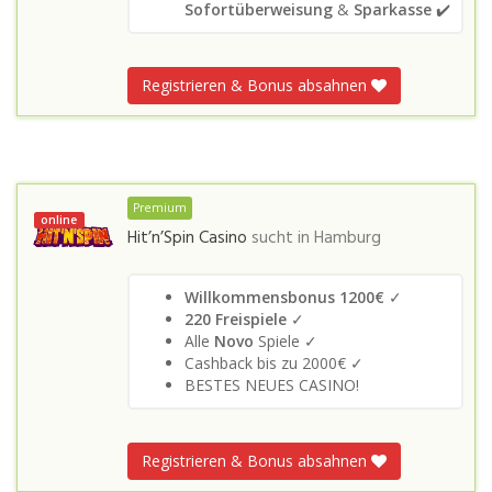
Sofortüberweisung
&
Sparkasse
✔️
Registrieren & Bonus absahnen
Premium
online
Hit’n’Spin Casino
sucht in
Hamburg
Willkommensbonus 1200€
✓
220 Freispiele
✓
Alle
Novo
Spiele ✓
Cashback bis zu 2000€ ✓
BESTES NEUES CASINO!
Registrieren & Bonus absahnen