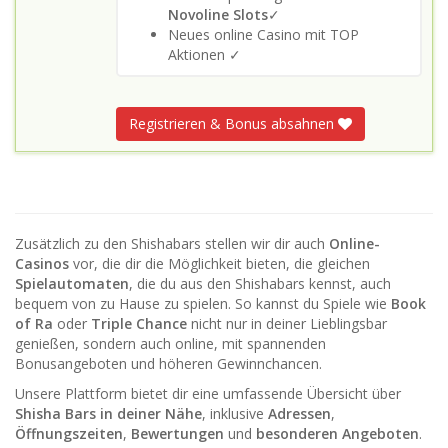
Novoline Slots
✓
Neues online Casino mit TOP
Aktionen ✓
Registrieren & Bonus absahnen
Zusätzlich zu den Shishabars stellen wir dir auch
Online-
Casinos
vor, die dir die Möglichkeit bieten, die gleichen
Spielautomaten
, die du aus den Shishabars kennst, auch
bequem von zu Hause zu spielen. So kannst du Spiele wie
Book
of Ra
oder
Triple Chance
nicht nur in deiner Lieblingsbar
genießen, sondern auch online, mit spannenden
Bonusangeboten und höheren Gewinnchancen.
Unsere Plattform bietet dir eine umfassende Übersicht über
Shisha Bars in deiner Nähe
, inklusive
Adressen
,
Öffnungszeiten
,
Bewertungen
und
besonderen Angeboten
.