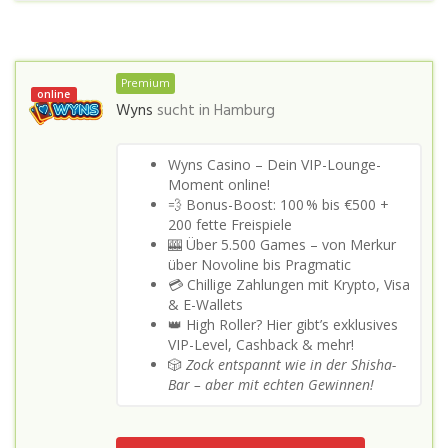
Premium
online
Wyns
sucht in
Hamburg
Wyns Casino – Dein VIP-Lounge-
Moment online!
💨 Bonus-Boost: 100 % bis €500 +
200 fette Freispiele
🎰 Über 5.500 Games – von Merkur
über Novoline bis Pragmatic
💳 Chillige Zahlungen mit Krypto, Visa
& E-Wallets
👑 High Roller? Hier gibt’s exklusives
VIP-Level, Cashback & mehr!
🎲
Zock entspannt wie in der Shisha-
Bar – aber mit echten Gewinnen!