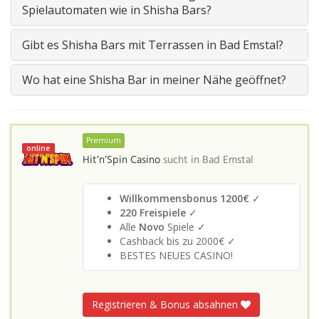
Spielautomaten wie in Shisha Bars?
Gibt es Shisha Bars mit Terrassen in Bad Emstal?
Wo hat eine Shisha Bar in meiner Nähe geöffnet?
Premium
online
Hit’n’Spin Casino
sucht in
Bad Emstal
Willkommensbonus 1200€
✓
220 Freispiele
✓
Alle
Novo
Spiele ✓
Cashback bis zu 2000€ ✓
BESTES NEUES CASINO!
Registrieren & Bonus absahnen