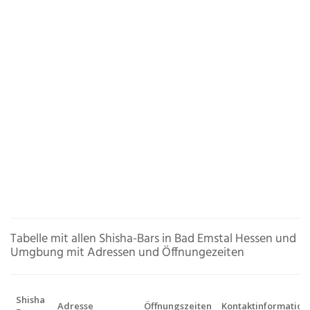
Tabelle mit allen Shisha-Bars in Bad Emstal Hessen und
Umgbung mit Adressen und Öffnungezeiten
Shisha
Adresse
Öffnungszeiten
Kontaktinformation