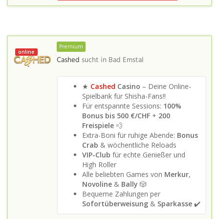
Premium
online
Cashed
sucht in
Bad Emstal
★
Cashed
Casino
– Deine Online-
Spielbank für Shisha-Fans!!
Für entspannte Sessions:
100%
Bonus bis 500 €/CHF
+
200
Freispiele
💨
Extra-Boni für ruhige Abende:
Bonus
Crab
& wöchentliche Reloads
VIP-Club
für echte Genießer und
High Roller
Alle beliebten Games von
Merkur
,
Novoline
&
Bally
🎲
Bequeme Zahlungen per
Sofortüberweisung
&
Sparkasse
✔️