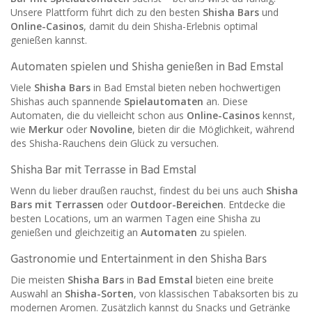
Unsere Plattform führt dich zu den besten
Shisha Bars
und
Online-Casinos
, damit du dein Shisha-Erlebnis optimal
genießen kannst.
Automaten spielen und Shisha genießen in Bad Emstal
Viele
Shisha Bars
in Bad Emstal bieten neben hochwertigen
Shishas auch spannende
Spielautomaten
an. Diese
Automaten, die du vielleicht schon aus
Online-Casinos
kennst,
wie
Merkur
oder
Novoline
, bieten dir die Möglichkeit, während
des Shisha-Rauchens dein Glück zu versuchen.
Shisha Bar mit Terrasse in Bad Emstal
Wenn du lieber draußen rauchst, findest du bei uns auch
Shisha
Bars mit Terrassen
oder
Outdoor-Bereichen
. Entdecke die
besten Locations, um an warmen Tagen eine Shisha zu
genießen und gleichzeitig an
Automaten
zu spielen.
Gastronomie und Entertainment in den Shisha Bars
Die meisten
Shisha Bars
in
Bad Emstal
bieten eine breite
Auswahl an
Shisha-Sorten
, von klassischen Tabaksorten bis zu
modernen Aromen. Zusätzlich kannst du Snacks und Getränke