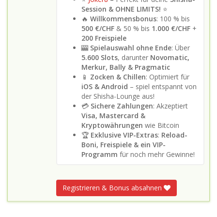
Session & OHNE LIMITS!
⭐
🔥
Willkommensbonus
: 100 % bis
500 €/CHF
& 50 % bis
1.000 €/CHF
+
200 Freispiele
🎰
Spielauswahl ohne Ende
: Über
5.600 Slots
, darunter
Novomatic,
Merkur, Bally & Pragmatic
📱
Zocken & Chillen
: Optimiert für
iOS & Android
– spiel entspannt von
der Shisha-Lounge aus!
💳
Sichere Zahlungen
: Akzeptiert
Visa, Mastercard &
Kryptowährungen
wie Bitcoin
🏆
Exklusive VIP-Extras
:
Reload-
Boni, Freispiele & ein VIP-
Programm
für noch mehr Gewinne!
Registrieren & Bonus absahnen