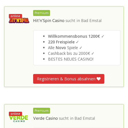
Premium
online
Hit’n’Spin Casino
sucht in
Bad Emstal
Willkommensbonus 1200€
✓
220 Freispiele
✓
Alle
Novo
Spiele ✓
Cashback bis zu 2000€ ✓
BESTES NEUES CASINO!
Registrieren & Bonus absahnen
Premium
online
Verde Casino
sucht in
Bad Emstal