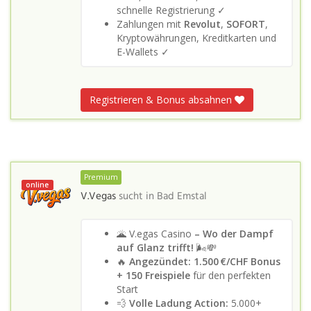
schnelle Registrierung ✓
Zahlungen mit
Revolut
,
SOFORT
,
Kryptowährungen, Kreditkarten und
E-Wallets ✓
Registrieren & Bonus absahnen
Premium
online
V.Vegas
sucht in
Bad Emstal
🌋 V.egas Casino
– Wo der Dampf
auf Glanz trifft!
🌬️💸
🔥
Angezündet: 1.500 €/CHF Bonus
+ 150 Freispiele
für den perfekten
Start
💨
Volle Ladung Action:
5.000+