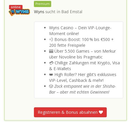
Premium
online
Wyns
sucht in
Bad Emstal
Wyns Casino – Dein VIP-Lounge-
Moment online!
💨 Bonus-Boost: 100 % bis €500 +
200 fette Freispiele
🎰 Über 5.500 Games – von Merkur
über Novoline bis Pragmatic
💳 Chillige Zahlungen mit Krypto, Visa
& E-Wallets
👑 High Roller? Hier gibt’s exklusives
VIP-Level, Cashback & mehr!
🎲
Zock entspannt wie in der Shisha-
Bar – aber mit echten Gewinnen!
Registrieren & Bonus absahnen