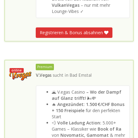
VulkanVegas
– nur mit mehr
Lounge-Vibes ✓
Registrieren & Bonus absahnen
Premium
online
V.Vegas
sucht in
Bad Emstal
🌋 V.egas Casino
– Wo der Dampf
auf Glanz trifft!
🌬️💸
🔥
Angezündet: 1.500 €/CHF Bonus
+ 150 Freispiele
für den perfekten
Start
💨
Volle Ladung Action:
5.000+
Games – Klassiker wie
Book of Ra
von
Novomatic
,
Gamomat
& mehr