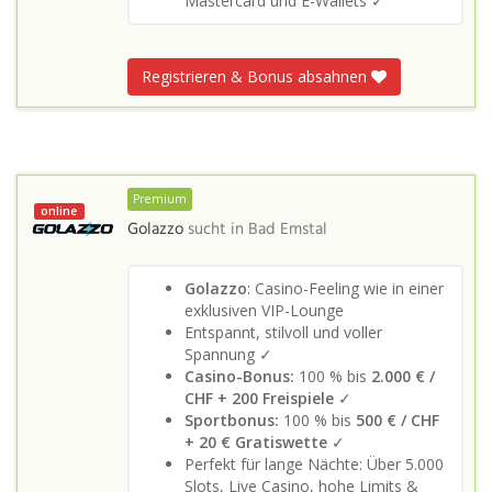
Mastercard und E-Wallets ✓
Registrieren & Bonus absahnen
Premium
online
Golazzo
sucht in
Bad Emstal
Golazzo
: Casino-Feeling wie in einer
exklusiven VIP-Lounge
Entspannt, stilvoll und voller
Spannung ✓
Casino-Bonus:
100 % bis
2.000 € /
CHF + 200 Freispiele
✓
Sportbonus:
100 % bis
500 € / CHF
+ 20 € Gratiswette
✓
Perfekt für lange Nächte: Über 5.000
Slots, Live Casino, hohe Limits &