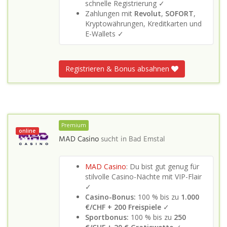
schnelle Registrierung ✓
Zahlungen mit
Revolut
,
SOFORT
,
Kryptowährungen, Kreditkarten und
E-Wallets ✓
Registrieren & Bonus absahnen
Premium
online
MAD Casino
sucht in
Bad Emstal
MAD Casino
: Du bist gut genug für
stilvolle Casino-Nächte mit VIP-Flair
✓
Casino-Bonus:
100 % bis zu
1.000
€/CHF + 200 Freispiele
✓
Sportbonus:
100 % bis zu
250