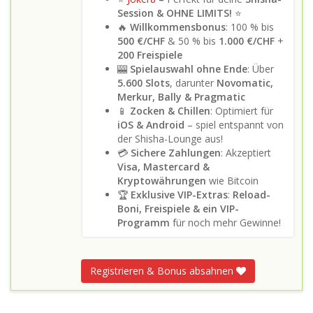
Session & OHNE LIMITS!
⭐
🔥
Willkommensbonus
: 100 % bis
500 €/CHF
& 50 % bis
1.000 €/CHF
+
200 Freispiele
🎰
Spielauswahl ohne Ende
: Über
5.600 Slots
, darunter
Novomatic,
Merkur, Bally & Pragmatic
📱
Zocken & Chillen
: Optimiert für
iOS & Android
– spiel entspannt von
der Shisha-Lounge aus!
💳
Sichere Zahlungen
: Akzeptiert
Visa, Mastercard &
Kryptowährungen
wie Bitcoin
🏆
Exklusive VIP-Extras
:
Reload-
Boni, Freispiele & ein VIP-
Programm
für noch mehr Gewinne!
Registrieren & Bonus absahnen