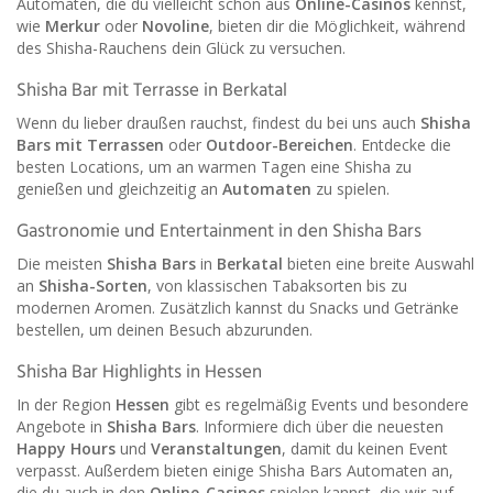
Automaten, die du vielleicht schon aus
Online-Casinos
kennst,
wie
Merkur
oder
Novoline
, bieten dir die Möglichkeit, während
des Shisha-Rauchens dein Glück zu versuchen.
Shisha Bar mit Terrasse in Berkatal
Wenn du lieber draußen rauchst, findest du bei uns auch
Shisha
Bars mit Terrassen
oder
Outdoor-Bereichen
. Entdecke die
besten Locations, um an warmen Tagen eine Shisha zu
genießen und gleichzeitig an
Automaten
zu spielen.
Gastronomie und Entertainment in den Shisha Bars
Die meisten
Shisha Bars
in
Berkatal
bieten eine breite Auswahl
an
Shisha-Sorten
, von klassischen Tabaksorten bis zu
modernen Aromen. Zusätzlich kannst du Snacks und Getränke
bestellen, um deinen Besuch abzurunden.
Shisha Bar Highlights in Hessen
In der Region
Hessen
gibt es regelmäßig Events und besondere
Angebote in
Shisha Bars
. Informiere dich über die neuesten
Happy Hours
und
Veranstaltungen
, damit du keinen Event
verpasst. Außerdem bieten einige Shisha Bars Automaten an,
die du auch in den
Online-Casinos
spielen kannst, die wir auf