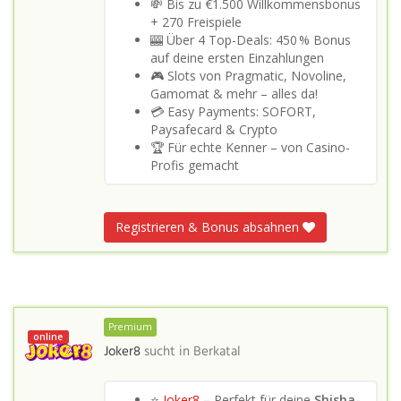
💸 Bis zu €1.500 Willkommensbonus
+ 270 Freispiele
🎰 Über 4 Top-Deals: 450 % Bonus
auf deine ersten Einzahlungen
🎮 Slots von Pragmatic, Novoline,
Gamomat & mehr – alles da!
💳 Easy Payments: SOFORT,
Paysafecard & Crypto
🏆 Für echte Kenner – von Casino-
Profis gemacht
Registrieren & Bonus absahnen
Premium
online
Joker8
sucht in
Berkatal
⭐
Joker8
–
Perfekt für deine
Shisha-