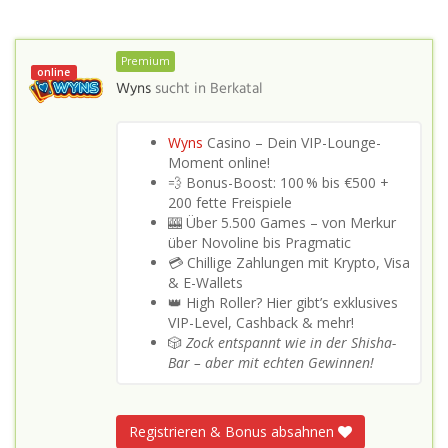
Premium
online
Wyns
sucht in
Berkatal
Wyns
Casino – Dein VIP-Lounge-
Moment online!
💨 Bonus-Boost: 100 % bis €500 +
200 fette Freispiele
🎰 Über 5.500 Games – von Merkur
über Novoline bis Pragmatic
💳 Chillige Zahlungen mit Krypto, Visa
& E-Wallets
👑 High Roller? Hier gibt’s exklusives
VIP-Level, Cashback & mehr!
🎲
Zock entspannt wie in der Shisha-
Bar – aber mit echten Gewinnen!
Registrieren & Bonus absahnen