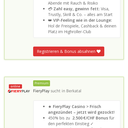
Abende mit Rauch & Risiko
💳
Zahl easy, gewinn fett:
Visa,
Trustly, Skrill & Co. – alles am Start
👑
VIP-Feeling wie in der Lounge:
Hol dir Freispiele, Cashback & deinen
Platz im Highroller-Club
Registrieren & Bonus absahnen
Premium
online
FieryPlay
sucht in
Berkatal
★
FieryPlay Casino > Frisch
angezündet – jetzt wird gezockt!
450% bis zu
2.500 €/CHF Bonus
für
den perfekten Einstieg ✓