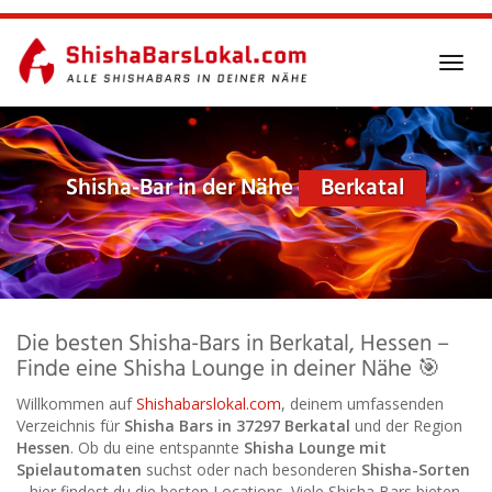
Skip
to
main
Toggl
content
navig
Shisha-Bar in der Nähe
Berkatal
Die besten Shisha-Bars in Berkatal, Hessen –
Finde eine Shisha Lounge in deiner Nähe 🎯
Willkommen auf
Shishabarslokal.com
, deinem umfassenden
Verzeichnis für
Shisha Bars in 37297 Berkatal
und der Region
Hessen
. Ob du eine entspannte
Shisha Lounge mit
Spielautomaten
suchst oder nach besonderen
Shisha-Sorten
– hier findest du die besten Locations. Viele Shisha Bars bieten