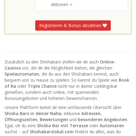
Aktionen ✓
Registrieren & Bonus absahnen
Zusätzlich zu den Shishabars stellen wir dir auch
Online-
Casinos
vor, die dir die Möglichkeit bieten, die gleichen
Spielautomaten
, die du aus den Shishabars kennst, auch
bequem von zu Hause zu spielen. So kannst du Spiele wie
Book
of Ra
oder
Triple Chance
nicht nur in deiner Lieblingsbar
genießen, sondern auch online, mit spannenden
Bonusangeboten und höheren Gewinnchancen.
Unsere Plattform bietet dir eine umfassende Übersicht über
Shisha Bars in deiner Nähe
, inklusive
Adressen
,
Öffnungszeiten
,
Bewertungen
und
besonderen Angeboten
.
Egal, ob du eine
Shisha Bar mit Terrasse
oder
Automaten
suchst – auf
Shishabarslokal.com
findest du alles, was du