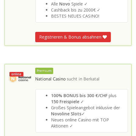
Alle
Novo
Spiele ✓
Cashback bis zu 2000€ ✓
BESTES NEUES CASINO!
Registrieren & Bonus absahnen
Premium
online
National Casino
sucht in
Berkatal
100% BONUS bis 300 €/CHF
plus
150 Freispiele
✓
Großes Spieleangebot inklusive der
Novoline Slots
✓
Neues online Casino mit TOP
Aktionen ✓