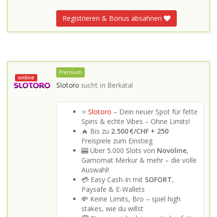
Registrieren & Bonus absahnen
Premium
online
Slotoro
sucht in
Berkatal
⭐
Slotoro
– Dein neuer Spot für fette
Spins & echte Vibes – Ohne Limits!
🔥 Bis zu
2.500 €/CHF + 250
Freispiele zum Einstieg
🎰 Über 5.000 Slots von
Novoline
,
Gamomat Merkur & mehr – die volle
Auswahl!
💳 Easy Cash-In mit
SOFORT
,
Paysafe & E-Wallets
💸 Keine Limits, Bro – spiel high
stakes, wie du willst