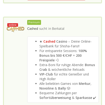
Premium
online
Cashed
sucht in
Berkatal
★
Cashed
Casino
– Deine Online-
Spielbank für Shisha-Fans!!
Für entspannte Sessions:
100%
Bonus bis 500 €/CHF
+
200
Freispiele
💨
Extra-Boni für ruhige Abende:
Bonus
Crab
& wöchentliche Reloads
VIP-Club
für echte Genießer und
High Roller
Alle beliebten Games von
Merkur
,
Novoline
&
Bally
🎲
Bequeme Zahlungen per
Sofortüberweisung
&
Sparkasse
✔️