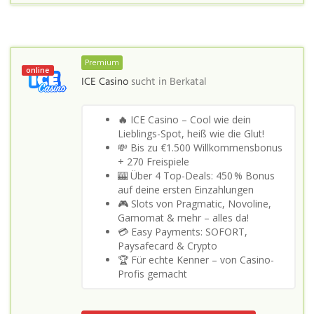
Premium
online
ICE Casino
sucht in
Berkatal
🔥
ICE Casino – Cool wie dein
Lieblings-Spot, heiß wie die Glut!
💸 Bis zu €1.500 Willkommensbonus
+ 270 Freispiele
🎰 Über 4 Top-Deals: 450 % Bonus
auf deine ersten Einzahlungen
🎮 Slots von Pragmatic, Novoline,
Gamomat & mehr – alles da!
💳 Easy Payments: SOFORT,
Paysafecard & Crypto
🏆 Für echte Kenner – von Casino-
Profis gemacht