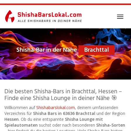
Skip
to
main
Toggl
content
navig
Shisha-Bar in der Nähe
Brachttal
Die besten Shisha-Bars in Brachttal, Hessen –
Finde eine Shisha Lounge in deiner Nähe 🎯
Willkommen auf
Shishabarslokal.com
, deinem umfassenden
Verzeichnis für
Shisha Bars in 63636 Brachttal
und der Region
Hessen
. Ob du eine entspannte
Shisha Lounge mit
Spielautomaten
suchst oder nach besonderen
Shisha-Sorten
– hier findest du die besten Locations. Viele Shisha Bars bieten