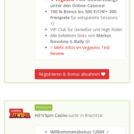
unter den Online-Casinos!
100 % Bonus bis 500 €/CHF
+
200
Freispiele
für entspannte Sessions
💨
VIP-Club für Genießer und High Roller
Alle beliebten Slots von
Merkur
,
Novoline
&
Bally
🎲
>
Mehr Infos im Vegasino Test
Review
Registrieren & Bonus absahnen
Premium
online
Hit’n’Spin Casino
sucht in
Brachttal
Willkommensbonus 1200€
✓