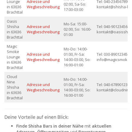
Lounge
Adresse und
Tel: 040-23456789, E
02:00, Sa-So:
in 63636
Wegbeschreibung
kontakt@shisha-lo
17:00-03:00
Brachttal
Oasis
Mo-Sa: 15:00-
Shisha
Adresse und
Tel: 040-90123456, E
02:00, So: 16:00-
in 63636
Wegbeschreibung
kontakt@oasisshis
01:00
Brachttal
Magic
Mo-Do: 14:00-
Smoke
Adresse und
01:00, Fr-Sa:
Tel: 030-89012345, E
Lounge
Wegbeschreibung
14:00-03:00, So:
info@magicsmokel
in 63636
16:00-01:00
Brachttal
Cloud
Mo-Do: 14:00-
Nine
Adresse und
01:00, Fr-Sa:
Tel: 040-67890123, E
Shisha
Wegbeschreibung
14:00-03:00, So:
kontakt@cloudnine
in 63636
16:00-01:00
Brachttal
Deine Vorteile auf einen Blick:
Finde Shisha Bars in deiner Nähe
mit
aktuellen
Adressen
,
Öffnungszeiten
und
Bewertungen
.