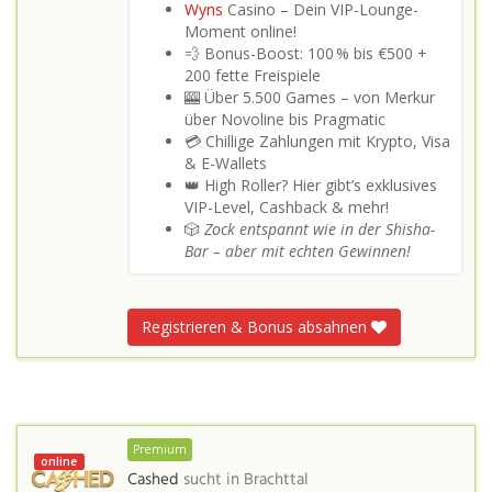
Wyns
Casino – Dein VIP-Lounge-
Moment online!
💨 Bonus-Boost: 100 % bis €500 +
200 fette Freispiele
🎰 Über 5.500 Games – von Merkur
über Novoline bis Pragmatic
💳 Chillige Zahlungen mit Krypto, Visa
& E-Wallets
👑 High Roller? Hier gibt’s exklusives
VIP-Level, Cashback & mehr!
🎲
Zock entspannt wie in der Shisha-
Bar – aber mit echten Gewinnen!
Registrieren & Bonus absahnen
Premium
online
Cashed
sucht in
Brachttal