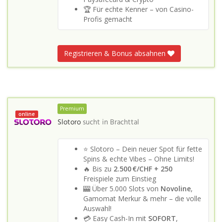
🏆 Für echte Kenner – von Casino-
Profis gemacht
Registrieren & Bonus absahnen
Premium
online
Slotoro
sucht in
Brachttal
⭐ Slotoro – Dein neuer Spot für fette
Spins & echte Vibes – Ohne Limits!
🔥 Bis zu
2.500 €/CHF + 250
Freispiele zum Einstieg
🎰 Über 5.000 Slots von
Novoline
,
Gamomat Merkur & mehr – die volle
Auswahl!
💳 Easy Cash-In mit
SOFORT
,