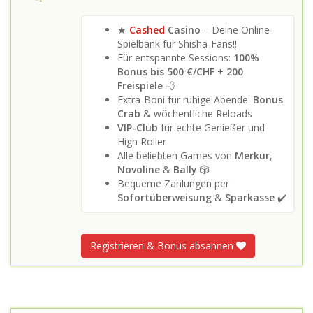
★
Cashed
Casino
– Deine Online-
Spielbank für Shisha-Fans!!
Für entspannte Sessions:
100%
Bonus bis 500 €/CHF
+
200
Freispiele
💨
Extra-Boni für ruhige Abende:
Bonus
Crab
& wöchentliche Reloads
VIP-Club
für echte Genießer und
High Roller
Alle beliebten Games von
Merkur
,
Novoline
&
Bally
🎲
Bequeme Zahlungen per
Sofortüberweisung
&
Sparkasse
✔️
Registrieren & Bonus absahnen