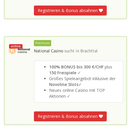
Registrieren & Bonus absahnen
Premium
online
National Casino
sucht in
Brachttal
100% BONUS bis 300 €/CHF
plus
150 Freispiele
✓
Großes Spieleangebot inklusive der
Novoline Slots
✓
Neues online Casino mit TOP
Aktionen ✓
Registrieren & Bonus absahnen