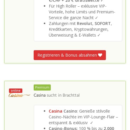
€/CHF + 20 € Gratiswette
✓
Für High Roller – exklusive VIP-
Vorteile, hohe Limits und Premium-
Service die ganze Nacht ✓
Zahlungen mit
Revolut
,
SOFORT
,
Kreditkarten, Kryptowährungen,
Überweisung & E-Wallets ✓
Registrieren & Bonus absahnen
Premium
online
Casina
sucht in
Brachttal
Casina
Casino
: Genieße stilvolle
Casino-Nächte im VIP-Lounge-Flair –
entspannt & exklusiv ✓
Casino-Bonus:
100 % bis zu
2.000