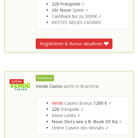
220 Freispiele
✓
Alle
Novo
Spiele ✓
Cashback bis zu 2000€ ✓
BESTES NEUES CASINO!
Registrieren & Bonus absahnen
Premium
online
Verde Casino
sucht in
Brachttal
Verde
Casino Bonus
1200 €
✓
220
Freispiele ✓
Keine Limits ✓
Novo Slots wie z.B. Book Of Ra
✓
Online Casino des Monats ✓