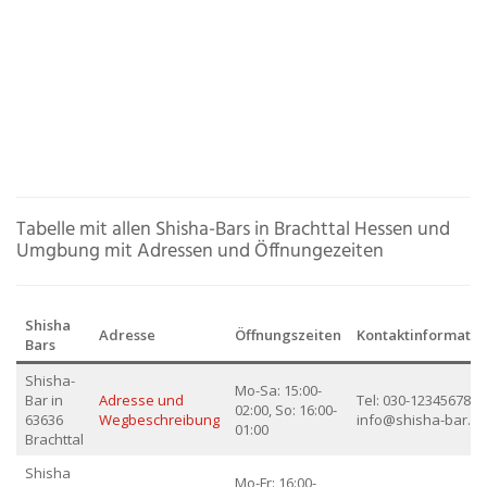
Tabelle mit allen Shisha-Bars in Brachttal Hessen und
Umgbung mit Adressen und Öffnungezeiten
Shisha
Adresse
Öffnungszeiten
Kontaktinformatio
Bars
Shisha-
Mo-Sa: 15:00-
Bar in
Adresse und
Tel: 030-12345678, E
02:00, So: 16:00-
63636
Wegbeschreibung
info@shisha-bar.d
01:00
Brachttal
Shisha
Mo-Fr: 16:00-