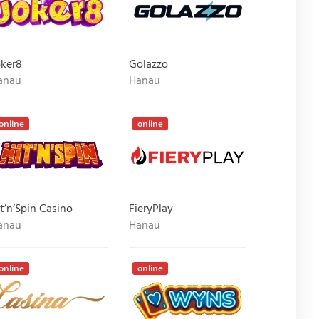
oker8
Golazzo
anau
Hanau
online
online
t’n’Spin Casino
FieryPlay
anau
Hanau
online
online