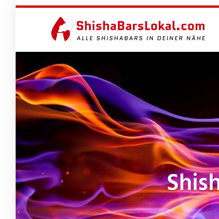
Skip
to
main
content
Shis