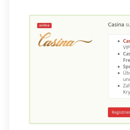
Casina
s
online
Ca
VIP
Ca
Fre
Sp
Übe
un
Za
Kr
Registri