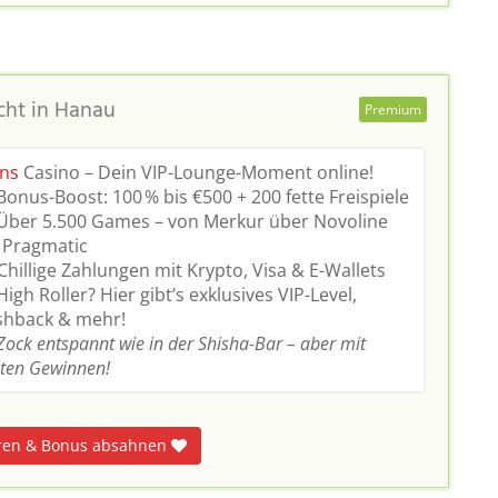
cht in
Hanau
Premium
ns
Casino – Dein VIP-Lounge-Moment online!
Bonus-Boost: 100 % bis €500 + 200 fette Freispiele
 Über 5.500 Games – von Merkur über Novoline
 Pragmatic
Chillige Zahlungen mit Krypto, Visa & E-Wallets
High Roller? Hier gibt’s exklusives VIP-Level,
shback & mehr!
Zock entspannt wie in der Shisha-Bar – aber mit
ten Gewinnen!
eren & Bonus absahnen