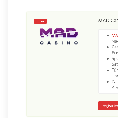
MAD Cas
online
MA
Näc
Ca
Fre
Sp
Gr
Für
un
Za
Kr
Registri