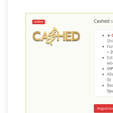
Cashed
s
online
★
Shi
Fü
+
2
Ext
wö
VIP
Al
🎲
Be
Sp
Registri