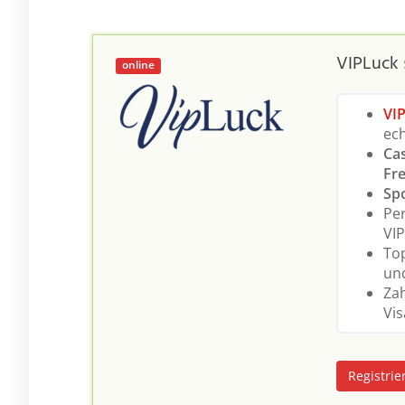
VIPLuck
online
VI
ech
Ca
Fre
Sp
Per
VIP
To
un
Za
Vis
Registri