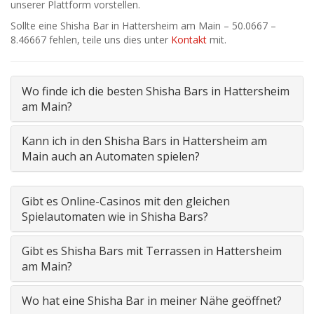
unserer Plattform vorstellen.
Sollte eine Shisha Bar in Hattersheim am Main – 50.0667 –
8.46667 fehlen, teile uns dies unter
Kontakt
mit.
Wo finde ich die besten Shisha Bars in Hattersheim
am Main?
Kann ich in den Shisha Bars in Hattersheim am
Main auch an Automaten spielen?
Gibt es Online-Casinos mit den gleichen
Spielautomaten wie in Shisha Bars?
Gibt es Shisha Bars mit Terrassen in Hattersheim
am Main?
Wo hat eine Shisha Bar in meiner Nähe geöffnet?