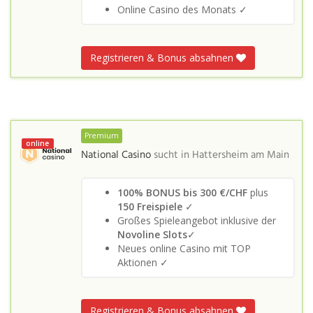
Online Casino des Monats ✓
Registrieren & Bonus absahnen
Premium
online
National Casino
sucht in
Hattersheim am Main
100% BONUS bis 300 €/CHF
plus
150 Freispiele
✓
Großes Spieleangebot inklusive der
Novoline Slots
✓
Neues online Casino mit TOP
Aktionen ✓
Registrieren & Bonus absahnen