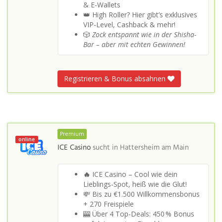
& E-Wallets
👑 High Roller? Hier gibt’s exklusives
VIP-Level, Cashback & mehr!
🎲
Zock entspannt wie in der Shisha-
Bar – aber mit echten Gewinnen!
Registrieren & Bonus absahnen
Premium
online
ICE Casino
sucht in
Hattersheim am Main
🔥
ICE Casino – Cool wie dein
Lieblings-Spot, heiß wie die Glut!
💸 Bis zu €1.500 Willkommensbonus
+ 270 Freispiele
🎰 Über 4 Top-Deals: 450 % Bonus