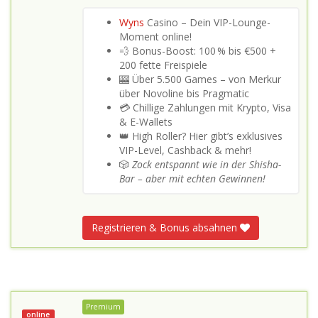
Wyns
Casino – Dein VIP-Lounge-
Moment online!
💨 Bonus-Boost: 100 % bis €500 +
200 fette Freispiele
🎰 Über 5.500 Games – von Merkur
über Novoline bis Pragmatic
💳 Chillige Zahlungen mit Krypto, Visa
& E-Wallets
👑 High Roller? Hier gibt’s exklusives
VIP-Level, Cashback & mehr!
🎲
Zock entspannt wie in der Shisha-
Bar – aber mit echten Gewinnen!
Registrieren & Bonus absahnen
Premium
online