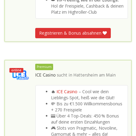
Hol dir Freispiele, Cashback & deinen
Platz im Highroller-Club
Registrieren & Bonus absahnen
Premium
online
ICE Casino
sucht in
Hattersheim am Main
🔥
ICE Casino
– Cool wie dein
Lieblings-Spot, heiß wie die Glut!
💸 Bis zu €1.500 Willkommensbonus
+ 270 Freispiele
🎰 Über 4 Top-Deals: 450 % Bonus
auf deine ersten Einzahlungen
🎮 Slots von Pragmatic, Novoline,
Gamomat & mehr – alles da!