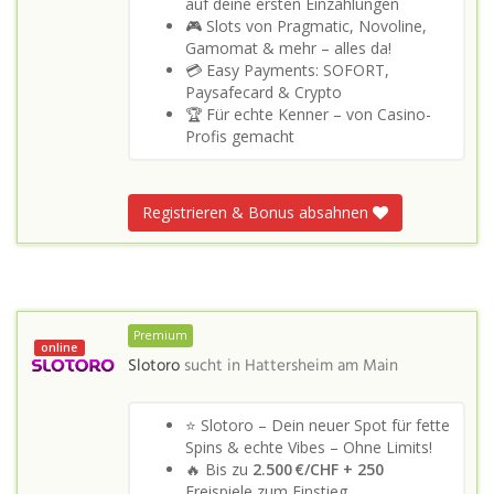
auf deine ersten Einzahlungen
🎮 Slots von Pragmatic, Novoline,
Gamomat & mehr – alles da!
💳 Easy Payments: SOFORT,
Paysafecard & Crypto
🏆 Für echte Kenner – von Casino-
Profis gemacht
Registrieren & Bonus absahnen
Premium
online
Slotoro
sucht in
Hattersheim am Main
⭐ Slotoro – Dein neuer Spot für fette
Spins & echte Vibes – Ohne Limits!
🔥 Bis zu
2.500 €/CHF + 250
Freispiele zum Einstieg