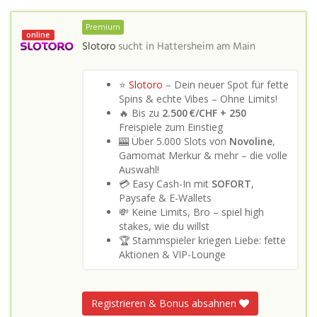
Premium
online
Slotoro
sucht in
Hattersheim am Main
⭐
Slotoro
– Dein neuer Spot für fette
Spins & echte Vibes – Ohne Limits!
🔥 Bis zu
2.500 €/CHF + 250
Freispiele zum Einstieg
🎰 Über 5.000 Slots von
Novoline
,
Gamomat Merkur & mehr – die volle
Auswahl!
💳 Easy Cash-In mit
SOFORT
,
Paysafe & E-Wallets
💸 Keine Limits, Bro – spiel high
stakes, wie du willst
🏆 Stammspieler kriegen Liebe: fette
Aktionen & VIP-Lounge
Registrieren & Bonus absahnen