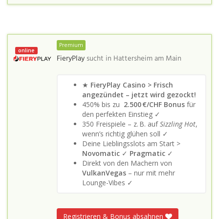
Premium
online
FieryPlay
sucht in
Hattersheim am Main
★
FieryPlay Casino > Frisch
angezündet – jetzt wird gezockt!
450% bis zu
2.500 €/CHF Bonus
für
den perfekten Einstieg ✓
350 Freispiele – z. B. auf
Sizzling Hot
,
wenn’s richtig glühen soll ✓
Deine Lieblingsslots am Start >
Novomatic
✓
Pragmatic
✓
Direkt von den Machern von
VulkanVegas
– nur mit mehr
Lounge-Vibes ✓
Registrieren & Bonus absahnen