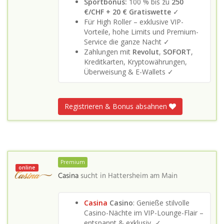
Sportbonus:
100 % bis zu
250
€/CHF + 20 € Gratiswette
✓
Für High Roller – exklusive VIP-
Vorteile, hohe Limits und Premium-
Service die ganze Nacht ✓
Zahlungen mit
Revolut
,
SOFORT
,
Kreditkarten, Kryptowährungen,
Überweisung & E-Wallets ✓
Registrieren & Bonus absahnen
Premium
online
Casina
sucht in
Hattersheim am Main
Casina
Casino
: Genieße stilvolle
Casino-Nächte im VIP-Lounge-Flair –
entspannt & exklusiv ✓