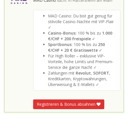
MAD Casino
sucht in
Hattersheim am Main
MAD Casino: Du bist gut genug für
stilvolle Casino-Nächte mit VIP-Flair
✓
Casino-Bonus:
100 % bis zu
1.000
€/CHF + 200 Freispiele
✓
Sportbonus:
100 % bis zu
250
€/CHF + 20 € Gratiswette
✓
Für High Roller – exklusive VIP-
Vorteile, hohe Limits und Premium-
Service die ganze Nacht ✓
Zahlungen mit
Revolut
,
SOFORT
,
Kreditkarten, Kryptowährungen,
Überweisung & E-Wallets ✓
Registrieren & Bonus absahnen