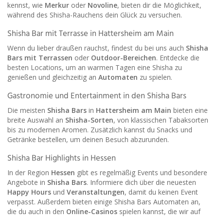
kennst, wie
Merkur
oder
Novoline
, bieten dir die Möglichkeit,
während des Shisha-Rauchens dein Glück zu versuchen.
Shisha Bar mit Terrasse in Hattersheim am Main
Wenn du lieber draußen rauchst, findest du bei uns auch
Shisha
Bars mit Terrassen
oder
Outdoor-Bereichen
. Entdecke die
besten Locations, um an warmen Tagen eine Shisha zu
genießen und gleichzeitig an
Automaten
zu spielen.
Gastronomie und Entertainment in den Shisha Bars
Die meisten
Shisha Bars
in
Hattersheim am Main
bieten eine
breite Auswahl an
Shisha-Sorten
, von klassischen Tabaksorten
bis zu modernen Aromen. Zusätzlich kannst du Snacks und
Getränke bestellen, um deinen Besuch abzurunden.
Shisha Bar Highlights in Hessen
In der Region
Hessen
gibt es regelmäßig Events und besondere
Angebote in
Shisha Bars
. Informiere dich über die neuesten
Happy Hours
und
Veranstaltungen
, damit du keinen Event
verpasst. Außerdem bieten einige Shisha Bars Automaten an,
die du auch in den
Online-Casinos
spielen kannst, die wir auf