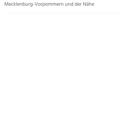
Mecklenburg-Vorpommern und der Nähe