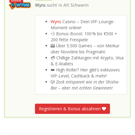
online
Wyns
sucht in
Alt Schwerin
Wyns
Casino – Dein VIP-Lounge-
Moment online!
💨 Bonus-Boost: 100 % bis €500 +
200 fette Freispiele
🎰 Über 5.500 Games – von Merkur
über Novoline bis Pragmatic
💳 Chillige Zahlungen mit Krypto, Visa
& E-Wallets
👑 High Roller? Hier gibt’s exklusives
VIP-Level, Cashback & mehr!
🎲
Zock entspannt wie in der Shisha-
Bar – aber mit echten Gewinnen!
Registrieren & Bonus absahnen