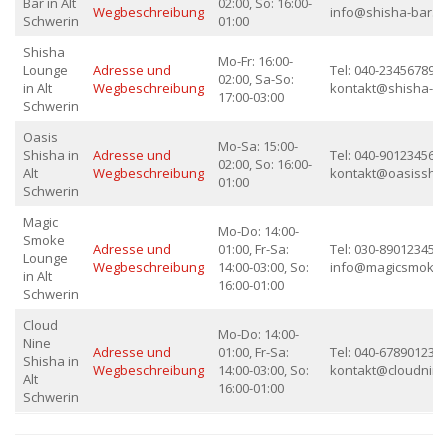
Bar in Alt
02:00, So: 16:00-
Wegbeschreibung
info@shisha-bar.d
Schwerin
01:00
Shisha
Mo-Fr: 16:00-
Lounge
Adresse und
Tel: 040-23456789, E
02:00, Sa-So:
in Alt
Wegbeschreibung
kontakt@shisha-lo
17:00-03:00
Schwerin
Oasis
Mo-Sa: 15:00-
Shisha in
Adresse und
Tel: 040-90123456, E
02:00, So: 16:00-
Alt
Wegbeschreibung
kontakt@oasisshis
01:00
Schwerin
Magic
Mo-Do: 14:00-
Smoke
Adresse und
01:00, Fr-Sa:
Tel: 030-89012345, E
Lounge
Wegbeschreibung
14:00-03:00, So:
info@magicsmokel
in Alt
16:00-01:00
Schwerin
Cloud
Mo-Do: 14:00-
Nine
Adresse und
01:00, Fr-Sa:
Tel: 040-67890123, E
Shisha in
Wegbeschreibung
14:00-03:00, So:
kontakt@cloudnine
Alt
16:00-01:00
Schwerin