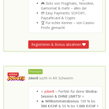
🎮 Slots von Pragmatic, Novoline,
Gamomat & mehr – alles da!
💳 Easy Payments: SOFORT,
Paysafecard & Crypto
🏆 Für echte Kenner – von Casino-
Profis gemacht
Registrieren & Bonus absahnen
Premium
online
Joker8
sucht in
Alt Schwerin
⭐
Joker8
–
Perfekt für deine
Shisha-
Session & OHNE LIMITS!
⭐
🔥
Willkommensbonus
: 100 % bis
500 €/CHF
& 50 % bis
1.000 €/CHF
+