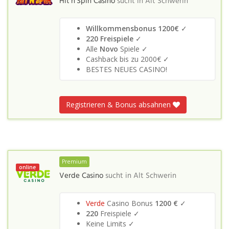
Hit’n’Spin Casino
sucht in
Alt Schwerin
Willkommensbonus 1200€
✓
220 Freispiele
✓
Alle
Novo
Spiele ✓
Cashback bis zu 2000€ ✓
BESTES NEUES CASINO!
Registrieren & Bonus absahnen
Premium
online
Verde Casino
sucht in
Alt Schwerin
Verde
Casino Bonus
1200 €
✓
220
Freispiele ✓
Keine Limits ✓