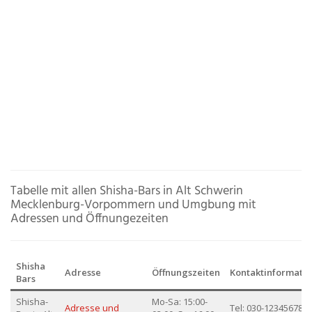
Tabelle mit allen Shisha-Bars in Alt Schwerin
Mecklenburg-Vorpommern und Umgbung mit
Adressen und Öffnungezeiten
Shisha
Adresse
Öffnungszeiten
Kontaktinformati
Bars
Shisha-
Mo-Sa: 15:00-
Adresse und
Tel: 030-12345678, E