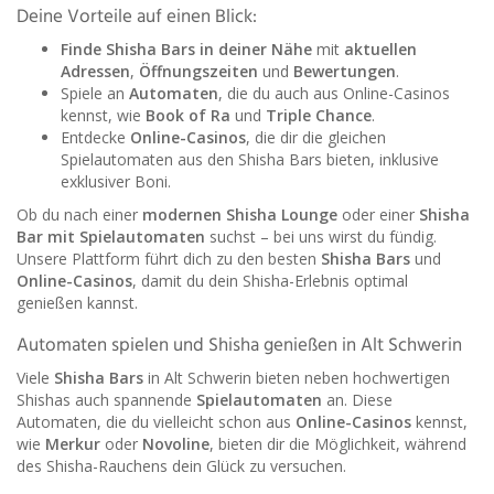
Deine Vorteile auf einen Blick:
Finde Shisha Bars in deiner Nähe
mit
aktuellen
Adressen
,
Öffnungszeiten
und
Bewertungen
.
Spiele an
Automaten
, die du auch aus Online-Casinos
kennst, wie
Book of Ra
und
Triple Chance
.
Entdecke
Online-Casinos
, die dir die gleichen
Spielautomaten aus den Shisha Bars bieten, inklusive
exklusiver Boni.
Ob du nach einer
modernen Shisha Lounge
oder einer
Shisha
Bar mit Spielautomaten
suchst – bei uns wirst du fündig.
Unsere Plattform führt dich zu den besten
Shisha Bars
und
Online-Casinos
, damit du dein Shisha-Erlebnis optimal
genießen kannst.
Automaten spielen und Shisha genießen in Alt Schwerin
Viele
Shisha Bars
in Alt Schwerin bieten neben hochwertigen
Shishas auch spannende
Spielautomaten
an. Diese
Automaten, die du vielleicht schon aus
Online-Casinos
kennst,
wie
Merkur
oder
Novoline
, bieten dir die Möglichkeit, während
des Shisha-Rauchens dein Glück zu versuchen.