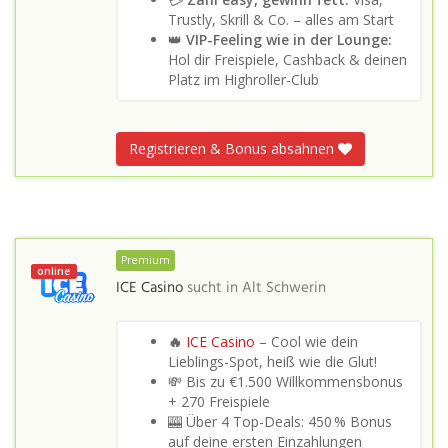
Trustly, Skrill & Co. – alles am Start
👑
VIP-Feeling wie in der Lounge:
Hol dir Freispiele, Cashback & deinen
Platz im Highroller-Club
Registrieren & Bonus absahnen
Premium
online
ICE Casino
sucht in
Alt Schwerin
🔥
ICE Casino
– Cool wie dein
Lieblings-Spot, heiß wie die Glut!
💸 Bis zu €1.500 Willkommensbonus
+ 270 Freispiele
🎰 Über 4 Top-Deals: 450 % Bonus
auf deine ersten Einzahlungen