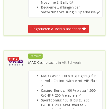
Novoline
&
Bally
🎲
Bequeme Zahlungen per
Sofortüberweisung
&
Sparkasse
✔️
Registrieren & Bonus absahnen
Premium
online
MAD Casino
sucht in
Alt Schwerin
MAD Casino: Du bist gut genug für
stilvolle Casino-Nächte mit VIP-Flair
✓
Casino-Bonus:
100 % bis zu
1.000
€/CHF + 200 Freispiele
✓
Sportbonus:
100 % bis zu
250
€/CHF + 20 € Gratiswette
✓