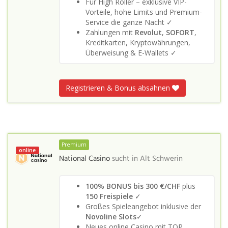
Für High Roller – exklusive VIP-
Vorteile, hohe Limits und Premium-
Service die ganze Nacht ✓
Zahlungen mit
Revolut
,
SOFORT
,
Kreditkarten, Kryptowährungen,
Überweisung & E-Wallets ✓
Registrieren & Bonus absahnen
Premium
online
National Casino
sucht in
Alt Schwerin
100% BONUS bis 300 €/CHF
plus
150 Freispiele
✓
Großes Spieleangebot inklusive der
Novoline Slots
✓
Neues online Casino mit TOP