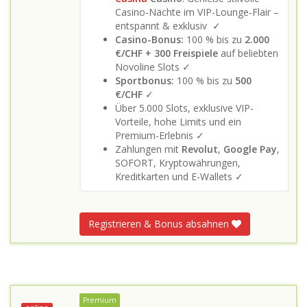
Casino-Nächte im VIP-Lounge-Flair –
entspannt & exklusiv ✓
Casino-Bonus:
100 % bis zu
2.000
€/CHF + 300 Freispiele
auf beliebten
Novoline Slots ✓
Sportbonus:
100 % bis zu
500
€/CHF
✓
Über 5.000 Slots, exklusive VIP-
Vorteile, hohe Limits und ein
Premium-Erlebnis ✓
Zahlungen mit
Revolut
,
Google Pay
,
SOFORT, Kryptowährungen,
Kreditkarten und E-Wallets ✓
Registrieren & Bonus absahnen
Premium