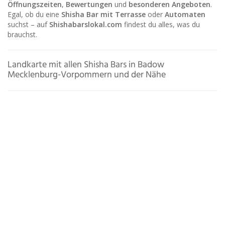
Öffnungszeiten
,
Bewertungen
und
besonderen Angeboten
.
Egal, ob du eine
Shisha Bar mit Terrasse
oder
Automaten
suchst – auf
Shishabarslokal.com
findest du alles, was du
brauchst.
Landkarte mit allen Shisha Bars in Badow
Mecklenburg-Vorpommern und der Nähe