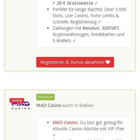
+ 20 € Gratiswette
✓
Perfekt für lange Nächte: Über 5.000
Slots, Live Casino, hohe Limits &
schnelle Registrierung ✓
Zahlungen mit
Revolut
,
SOFORT
,
Kryptowährungen, Kreditkarten und
E-Wallets ✓
Registrieren & Bonus absahnen
Premium
online
MAD Casino
sucht in
Badow
MAD Casino
: Du bist gut genug für
stilvolle Casino-Nächte mit VIP-Flair
✓