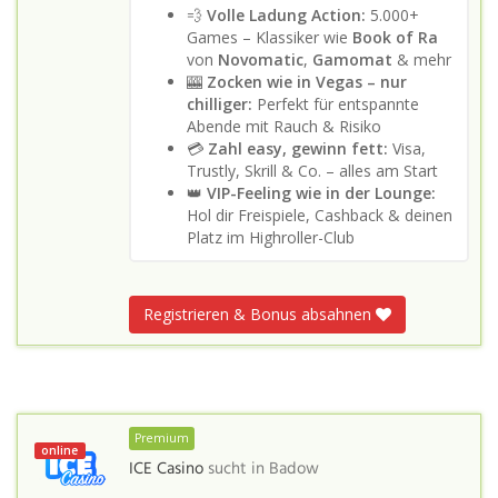
💨
Volle Ladung Action:
5.000+
Games – Klassiker wie
Book of Ra
von
Novomatic
,
Gamomat
& mehr
🎰
Zocken wie in Vegas – nur
chilliger:
Perfekt für entspannte
Abende mit Rauch & Risiko
💳
Zahl easy, gewinn fett:
Visa,
Trustly, Skrill & Co. – alles am Start
👑
VIP-Feeling wie in der Lounge:
Hol dir Freispiele, Cashback & deinen
Platz im Highroller-Club
Registrieren & Bonus absahnen
Premium
online
ICE Casino
sucht in
Badow