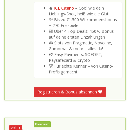
🔥
ICE Casino
– Cool wie dein
Lieblings-Spot, heiß wie die Glut!
💸 Bis zu €1.500 Willkommensbonus
+ 270 Freispiele
🎰 Über 4 Top-Deals: 450 % Bonus
auf deine ersten Einzahlungen
🎮 Slots von Pragmatic, Novoline,
Gamomat & mehr – alles da!
💳 Easy Payments: SOFORT,
Paysafecard & Crypto
🏆 Für echte Kenner – von Casino-
Profis gemacht
Registrieren & Bonus absahnen
Premium
online