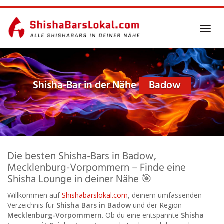
Skip
to
main
Toggl
content
navig
Shisha-Bar in der Nähe
Badow
Die besten Shisha-Bars in Badow,
Mecklenburg-Vorpommern – Finde eine
Shisha Lounge in deiner Nähe 🎯
Willkommen auf
Shishabarslokal.com
, deinem umfassenden
Verzeichnis für
Shisha Bars in Badow
und der Region
Mecklenburg-Vorpommern
. Ob du eine entspannte
Shisha