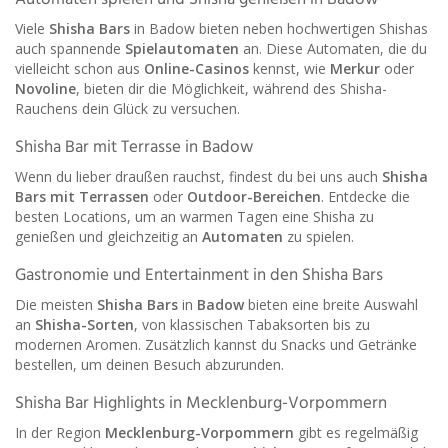
Viele
Shisha Bars
in Badow bieten neben hochwertigen Shishas
auch spannende
Spielautomaten
an. Diese Automaten, die du
vielleicht schon aus
Online-Casinos
kennst, wie
Merkur
oder
Novoline
, bieten dir die Möglichkeit, während des Shisha-
Rauchens dein Glück zu versuchen.
Shisha Bar mit Terrasse in Badow
Wenn du lieber draußen rauchst, findest du bei uns auch
Shisha
Bars mit Terrassen
oder
Outdoor-Bereichen
. Entdecke die
besten Locations, um an warmen Tagen eine Shisha zu
genießen und gleichzeitig an
Automaten
zu spielen.
Gastronomie und Entertainment in den Shisha Bars
Die meisten
Shisha Bars
in
Badow
bieten eine breite Auswahl
an
Shisha-Sorten
, von klassischen Tabaksorten bis zu
modernen Aromen. Zusätzlich kannst du Snacks und Getränke
bestellen, um deinen Besuch abzurunden.
Shisha Bar Highlights in Mecklenburg-Vorpommern
In der Region
Mecklenburg-Vorpommern
gibt es regelmäßig