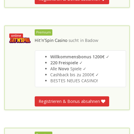
Premium
online
Hit’n’Spin Casino
sucht in
Badow
Willkommensbonus 1200€
✓
220 Freispiele
✓
Alle
Novo
Spiele ✓
Cashback bis zu 2000€ ✓
BESTES NEUES CASINO!
Registrieren & Bonus absahnen