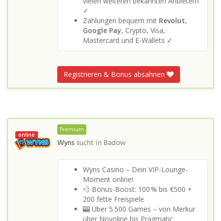
vielen weiteren bekannten Anbietern
✓
Zahlungen bequem mit
Revolut
,
Google Pay
, Crypto, Visa,
Mastercard und E-Wallets ✓
Registrieren & Bonus absahnen
Premium
online
Wyns
sucht in
Badow
Wyns Casino – Dein VIP-Lounge-
Moment online!
💨 Bonus-Boost: 100 % bis €500 +
200 fette Freispiele
🎰 Über 5.500 Games – von Merkur
über Novoline bis Pragmatic