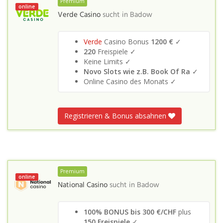
Premium
online
Verde Casino
sucht in
Badow
Verde
Casino Bonus
1200 €
✓
220
Freispiele ✓
Keine Limits ✓
Novo Slots wie z.B. Book Of Ra
✓
Online Casino des Monats ✓
Registrieren & Bonus absahnen
Premium
online
National Casino
sucht in
Badow
100% BONUS bis 300 €/CHF
plus
150 Freispiele
✓