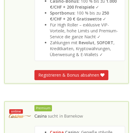
Casino-Bonus:
100 % bis zu
1.000
€/CHF + 200 Freispiele
✓
Sportbonus:
100 % bis zu
250
€/CHF + 20 € Gratiswette
✓
Für High Roller – exklusive VIP-
Vorteile, hohe Limits und Premium-
Service die ganze Nacht ✓
Zahlungen mit
Revolut
,
SOFORT
,
Kreditkarten, Kryptowährungen,
Überweisung & E-Wallets ✓
Registrieren & Bonus absahnen
Premium
online
Casina
sucht in
Barnekow
Casina
Casino
: Genieße stilvolle