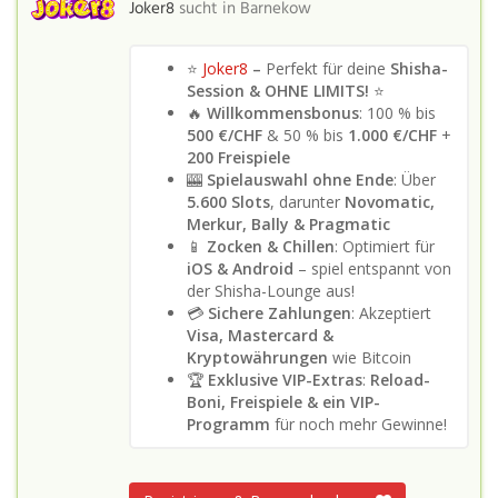
Joker8
sucht in
Barnekow
⭐
Joker8
–
Perfekt für deine
Shisha-
Session & OHNE LIMITS!
⭐
🔥
Willkommensbonus
: 100 % bis
500 €/CHF
& 50 % bis
1.000 €/CHF
+
200 Freispiele
🎰
Spielauswahl ohne Ende
: Über
5.600 Slots
, darunter
Novomatic,
Merkur, Bally & Pragmatic
📱
Zocken & Chillen
: Optimiert für
iOS & Android
– spiel entspannt von
der Shisha-Lounge aus!
💳
Sichere Zahlungen
: Akzeptiert
Visa, Mastercard &
Kryptowährungen
wie Bitcoin
🏆
Exklusive VIP-Extras
:
Reload-
Boni, Freispiele & ein VIP-
Programm
für noch mehr Gewinne!