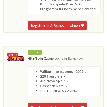
Boni, Freispiele & ein VIP-
Programm
für noch mehr Gewinne!
Registrieren & Bonus absahnen
Premium
online
Hit’n’Spin Casino
sucht in
Barnekow
Willkommensbonus 1200€
✓
220 Freispiele
✓
Alle
Novo
Spiele ✓
Cashback bis zu 2000€ ✓
BESTES NEUES CASINO!