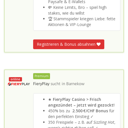
Paysafe & E-Wallets
💸 Keine Limits, Bro – spiel high
stakes, wie du willst
🏆 Stammspieler kriegen Liebe: fette
Aktionen & VIP-Lounge
Registrieren & Bonus absahnen
Premium
online
FieryPlay
sucht in
Barnekow
★
FieryPlay Casino > Frisch
angezündet – jetzt wird gezockt!
450% bis zu
2.500 €/CHF Bonus
für
den perfekten Einstieg ✓
350 Freispiele – z. B. auf
Sizzling Hot
,
wenn’s richtig glühen soll ✓