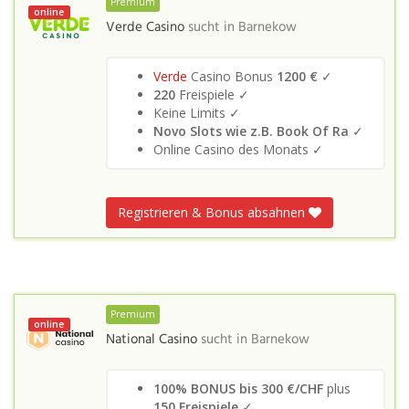
Premium
online
Verde Casino
sucht in
Barnekow
Verde
Casino Bonus
1200 €
✓
220
Freispiele ✓
Keine Limits ✓
Novo Slots wie z.B. Book Of Ra
✓
Online Casino des Monats ✓
Registrieren & Bonus absahnen
Premium
online
National Casino
sucht in
Barnekow
100% BONUS bis 300 €/CHF
plus
150 Freispiele
✓