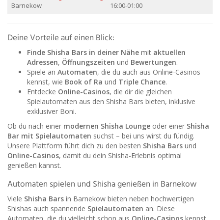
Barnekow
16:00-01:00
Deine Vorteile auf einen Blick:
Finde Shisha Bars in deiner Nähe
mit
aktuellen
Adressen
,
Öffnungszeiten
und
Bewertungen
.
Spiele an
Automaten
, die du auch aus Online-Casinos
kennst, wie
Book of Ra
und
Triple Chance
.
Entdecke
Online-Casinos
, die dir die gleichen
Spielautomaten aus den Shisha Bars bieten, inklusive
exklusiver Boni.
Ob du nach einer
modernen Shisha Lounge
oder einer
Shisha
Bar mit Spielautomaten
suchst – bei uns wirst du fündig.
Unsere Plattform führt dich zu den besten
Shisha Bars
und
Online-Casinos
, damit du dein Shisha-Erlebnis optimal
genießen kannst.
Automaten spielen und Shisha genießen in Barnekow
Viele
Shisha Bars
in Barnekow bieten neben hochwertigen
Shishas auch spannende
Spielautomaten
an. Diese
Automaten, die du vielleicht schon aus
Online-Casinos
kennst,