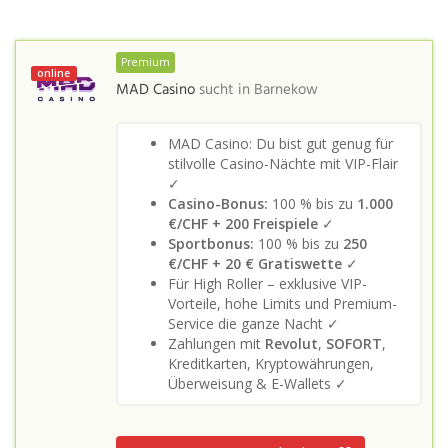
Premium
online
MAD Casino
sucht in
Barnekow
MAD Casino: Du bist gut genug für
stilvolle Casino-Nächte mit VIP-Flair
✓
Casino-Bonus:
100 % bis zu
1.000
€/CHF + 200 Freispiele
✓
Sportbonus:
100 % bis zu
250
€/CHF + 20 € Gratiswette
✓
Für High Roller – exklusive VIP-
Vorteile, hohe Limits und Premium-
Service die ganze Nacht ✓
Zahlungen mit
Revolut
,
SOFORT
,
Kreditkarten, Kryptowährungen,
Überweisung & E-Wallets ✓