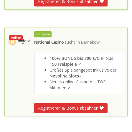
Registrieren & Bonus absahnen
Premium
online
National Casino
sucht in
Barnekow
100% BONUS bis 300 €/CHF
plus
150 Freispiele
✓
Großes Spieleangebot inklusive der
Novoline Slots
✓
Neues online Casino mit TOP
Aktionen ✓
Registrieren & Bonus absahnen