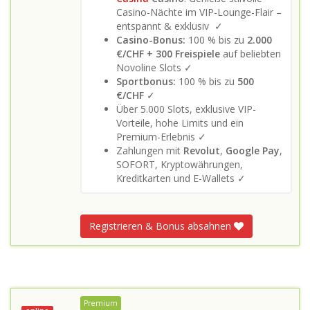
Casino-Nächte im VIP-Lounge-Flair –
entspannt & exklusiv ✓
Casino-Bonus:
100 % bis zu
2.000
€/CHF + 300 Freispiele
auf beliebten
Novoline Slots ✓
Sportbonus:
100 % bis zu
500
€/CHF
✓
Über 5.000 Slots, exklusive VIP-
Vorteile, hohe Limits und ein
Premium-Erlebnis ✓
Zahlungen mit
Revolut
,
Google Pay
,
SOFORT, Kryptowährungen,
Kreditkarten und E-Wallets ✓
Registrieren & Bonus absahnen
Premium