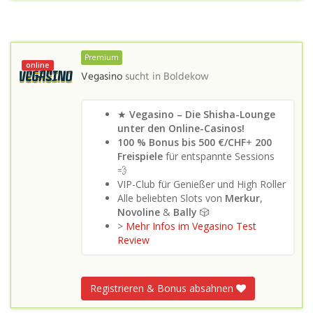
Premium
online
Vegasino
sucht in
Boldekow
★
Vegasino – Die Shisha-Lounge
unter den Online-Casinos!
100 % Bonus bis 500 €/CHF
+
200
Freispiele
für entspannte Sessions
💨
VIP-Club für Genießer und High Roller
Alle beliebten Slots von
Merkur
,
Novoline
&
Bally
🎲
>
Mehr Infos im Vegasino Test
Review
Registrieren & Bonus absahnen