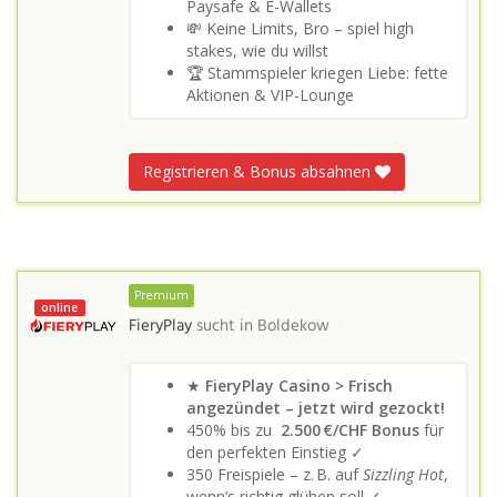
Paysafe & E-Wallets
💸 Keine Limits, Bro – spiel high
stakes, wie du willst
🏆 Stammspieler kriegen Liebe: fette
Aktionen & VIP-Lounge
Registrieren & Bonus absahnen
Premium
online
FieryPlay
sucht in
Boldekow
★
FieryPlay Casino > Frisch
angezündet – jetzt wird gezockt!
450% bis zu
2.500 €/CHF Bonus
für
den perfekten Einstieg ✓
350 Freispiele – z. B. auf
Sizzling Hot
,
wenn’s richtig glühen soll ✓