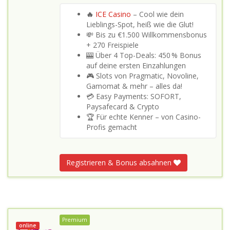
🔥
ICE Casino
– Cool wie dein
Lieblings-Spot, heiß wie die Glut!
💸 Bis zu €1.500 Willkommensbonus
+ 270 Freispiele
🎰 Über 4 Top-Deals: 450 % Bonus
auf deine ersten Einzahlungen
🎮 Slots von Pragmatic, Novoline,
Gamomat & mehr – alles da!
💳 Easy Payments: SOFORT,
Paysafecard & Crypto
🏆 Für echte Kenner – von Casino-
Profis gemacht
Registrieren & Bonus absahnen
Premium
online