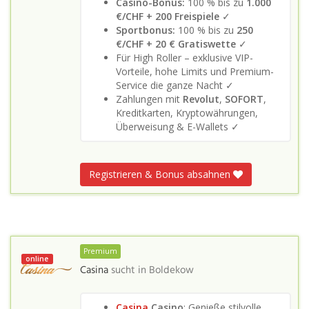
Casino-Bonus:
100 % bis zu
1.000
€/CHF + 200 Freispiele
✓
Sportbonus:
100 % bis zu
250
€/CHF + 20 € Gratiswette
✓
Für High Roller – exklusive VIP-
Vorteile, hohe Limits und Premium-
Service die ganze Nacht ✓
Zahlungen mit
Revolut
,
SOFORT
,
Kreditkarten, Kryptowährungen,
Überweisung & E-Wallets ✓
Registrieren & Bonus absahnen
Premium
online
Casina
sucht in
Boldekow
Casina
Casino
: Genieße stilvolle