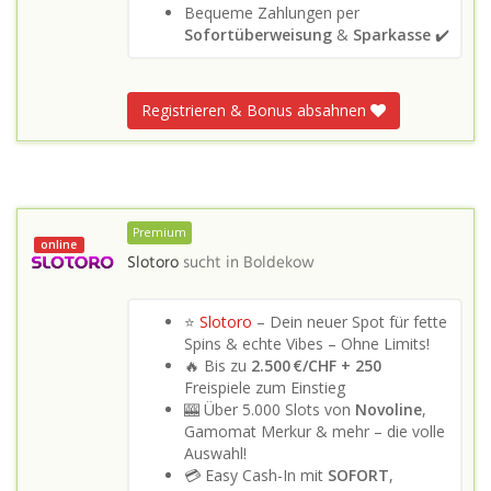
Bequeme Zahlungen per
Sofortüberweisung
&
Sparkasse
✔️
Registrieren & Bonus absahnen
Premium
online
Slotoro
sucht in
Boldekow
⭐
Slotoro
– Dein neuer Spot für fette
Spins & echte Vibes – Ohne Limits!
🔥 Bis zu
2.500 €/CHF + 250
Freispiele zum Einstieg
🎰 Über 5.000 Slots von
Novoline
,
Gamomat Merkur & mehr – die volle
Auswahl!
💳 Easy Cash-In mit
SOFORT
,