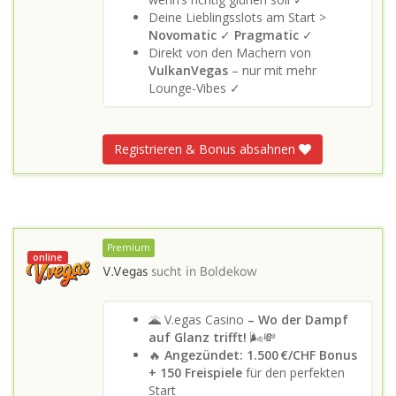
Deine Lieblingsslots am Start >
Novomatic
✓
Pragmatic
✓
Direkt von den Machern von
VulkanVegas
– nur mit mehr
Lounge-Vibes ✓
Registrieren & Bonus absahnen
Premium
online
V.Vegas
sucht in
Boldekow
🌋 V.egas Casino
– Wo der Dampf
auf Glanz trifft!
🌬️💸
🔥
Angezündet: 1.500 €/CHF Bonus
+ 150 Freispiele
für den perfekten
Start