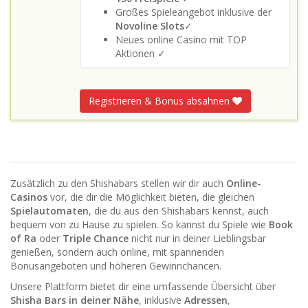
Großes Spieleangebot inklusive der
Novoline Slots
✓
Neues online Casino mit TOP
Aktionen ✓
Registrieren & Bonus absahnen
Zusätzlich zu den Shishabars stellen wir dir auch
Online-
Casinos
vor, die dir die Möglichkeit bieten, die gleichen
Spielautomaten
, die du aus den Shishabars kennst, auch
bequem von zu Hause zu spielen. So kannst du Spiele wie
Book
of Ra
oder
Triple Chance
nicht nur in deiner Lieblingsbar
genießen, sondern auch online, mit spannenden
Bonusangeboten und höheren Gewinnchancen.
Unsere Plattform bietet dir eine umfassende Übersicht über
Shisha Bars in deiner Nähe
, inklusive
Adressen
,