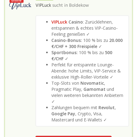
online
VIPLuck
sucht in
Boldekow
VIPLuck
Casino
: Zurücklehnen,
entspannen & echtes VIP-Casino-
Feeling genießen ✓
Casino-Bonus:
100 % bis zu
20.000
€/CHF + 300 Freispiele
✓
Sportbonus:
100 % bis zu
500
€/CHF
✓
Perfekt für entspannte Lounge-
Abende: hohe Limits, VIP-Service &
exklusive High-Roller-Vorteile ✓
Top-Slots von
Novomatic
,
Pragmatic Play,
Gamomat
und
vielen weiteren bekannten Anbietern
✓
Zahlungen bequem mit
Revolut
,
Google Pay
, Crypto, Visa,
Mastercard und E-Wallets ✓