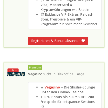
Visa, Mastercard &
Kryptowährungen
wie Bitcoin
🏆
Exklusive VIP-Extras
:
Reload-
Boni, Freispiele & ein VIP-
Programm
für noch mehr Gewinne!
Registrieren & Bonus absahnen
Premium
online
Vegasino
sucht in
Diekhof bei Laage
★
Vegasino
– Die Shisha-Lounge
unter den Online-Casinos!
100 % Bonus bis 500 €/CHF
+
200
Freispiele
für entspannte Sessions
💨