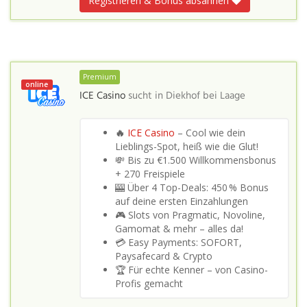
Registrieren & Bonus absahnen
Premium
online
ICE Casino
sucht in
Diekhof bei Laage
🔥
ICE Casino
– Cool wie dein
Lieblings-Spot, heiß wie die Glut!
💸 Bis zu €1.500 Willkommensbonus
+ 270 Freispiele
🎰 Über 4 Top-Deals: 450 % Bonus
auf deine ersten Einzahlungen
🎮 Slots von Pragmatic, Novoline,
Gamomat & mehr – alles da!
💳 Easy Payments: SOFORT,
Paysafecard & Crypto
🏆 Für echte Kenner – von Casino-
Profis gemacht