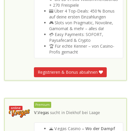
+ 270 Freispiele
🎰 Über 4 Top-Deals: 450 % Bonus
auf deine ersten Einzahlungen
🎮 Slots von Pragmatic, Novoline,
Gamomat & mehr – alles da!
💳 Easy Payments: SOFORT,
Paysafecard & Crypto
🏆 Für echte Kenner – von Casino-
Profis gemacht
Registrieren & Bonus absahnen
Premium
online
V.Vegas
sucht in
Diekhof bei Laage
🌋 V.egas Casino
– Wo der Dampf