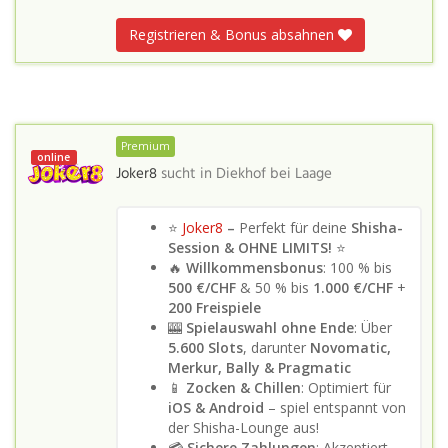
Registrieren & Bonus absahnen
Premium
online
Joker8
sucht in
Diekhof bei Laage
⭐
Joker8
–
Perfekt für deine
Shisha-
Session & OHNE LIMITS!
⭐
🔥
Willkommensbonus
: 100 % bis
500 €/CHF
& 50 % bis
1.000 €/CHF
+
200 Freispiele
🎰
Spielauswahl ohne Ende
: Über
5.600 Slots
, darunter
Novomatic,
Merkur, Bally & Pragmatic
📱
Zocken & Chillen
: Optimiert für
iOS & Android
– spiel entspannt von
der Shisha-Lounge aus!
💳
Sichere Zahlungen
: Akzeptiert