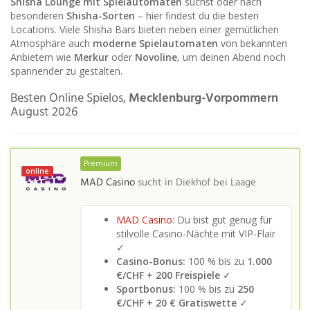
Shisha Lounge mit Spielautomaten
suchst oder nach
besonderen
Shisha-Sorten
– hier findest du die besten
Locations. Viele Shisha Bars bieten neben einer gemütlichen
Atmosphäre auch
moderne Spielautomaten
von bekannten
Anbietern wie
Merkur
oder
Novoline
, um deinen Abend noch
spannender zu gestalten.
Besten Online Spielos,
Mecklenburg-Vorpommern
August 2026
Premium
online
MAD Casino
sucht in
Diekhof bei Laage
MAD Casino
: Du bist gut genug für
stilvolle Casino-Nächte mit VIP-Flair
✓
Casino-Bonus:
100 % bis zu
1.000
€/CHF + 200 Freispiele
✓
Sportbonus:
100 % bis zu
250
€/CHF + 20 € Gratiswette
✓