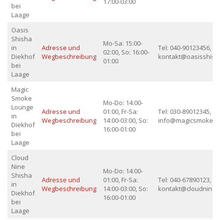
17:00-03:00
bei
Laage
Oasis
Shisha
Mo-Sa: 15:00-
in
Adresse und
Tel: 040-90123456, Em
02:00, So: 16:00-
Diekhof
Wegbeschreibung
kontakt@oasisshish
01:00
bei
Laage
Magic
Smoke
Mo-Do: 14:00-
Lounge
Adresse und
01:00, Fr-Sa:
Tel: 030-89012345, Em
in
Wegbeschreibung
14:00-03:00, So:
info@magicsmokelo
Diekhof
16:00-01:00
bei
Laage
Cloud
Nine
Mo-Do: 14:00-
Shisha
Adresse und
01:00, Fr-Sa:
Tel: 040-67890123, Em
in
Wegbeschreibung
14:00-03:00, So:
kontakt@cloudnine.
Diekhof
16:00-01:00
bei
Laage