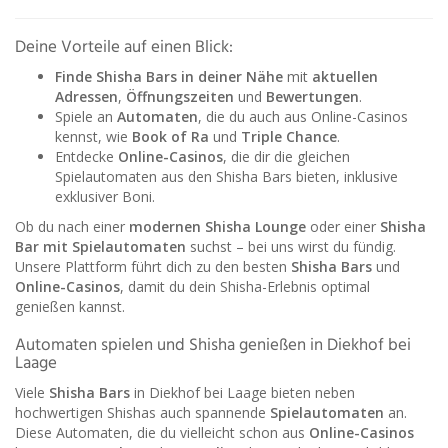
Deine Vorteile auf einen Blick:
Finde Shisha Bars in deiner Nähe
mit
aktuellen
Adressen
,
Öffnungszeiten
und
Bewertungen
.
Spiele an
Automaten
, die du auch aus Online-Casinos
kennst, wie
Book of Ra
und
Triple Chance
.
Entdecke
Online-Casinos
, die dir die gleichen
Spielautomaten aus den Shisha Bars bieten, inklusive
exklusiver Boni.
Ob du nach einer
modernen Shisha Lounge
oder einer
Shisha
Bar mit Spielautomaten
suchst – bei uns wirst du fündig.
Unsere Plattform führt dich zu den besten
Shisha Bars
und
Online-Casinos
, damit du dein Shisha-Erlebnis optimal
genießen kannst.
Automaten spielen und Shisha genießen in Diekhof bei
Laage
Viele
Shisha Bars
in Diekhof bei Laage bieten neben
hochwertigen Shishas auch spannende
Spielautomaten
an.
Diese Automaten, die du vielleicht schon aus
Online-Casinos