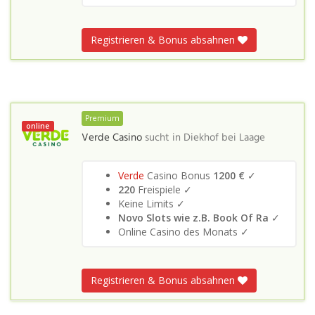
Registrieren & Bonus absahnen
Premium
online
Verde Casino
sucht in
Diekhof bei Laage
Verde
Casino Bonus
1200 €
✓
220
Freispiele ✓
Keine Limits ✓
Novo Slots wie z.B. Book Of Ra
✓
Online Casino des Monats ✓
Registrieren & Bonus absahnen