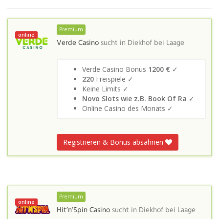
Premium
online
Verde Casino
sucht in
Diekhof bei Laage
Verde Casino Bonus
1200 €
✓
220
Freispiele ✓
Keine Limits ✓
Novo Slots wie z.B. Book Of Ra
✓
Online Casino des Monats ✓
Registrieren & Bonus absahnen
Premium
online
Hit’n’Spin Casino
sucht in
Diekhof bei Laage