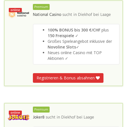
Premium
online
National Casino
sucht in
Diekhof bei Laage
100% BONUS bis 300 €/CHF
plus
150 Freispiele
✓
Großes Spieleangebot inklusive der
Novoline Slots
✓
Neues online Casino mit TOP
Aktionen ✓
Registrieren & Bonus absahnen
Premium
online
Joker8
sucht in
Diekhof bei Laage