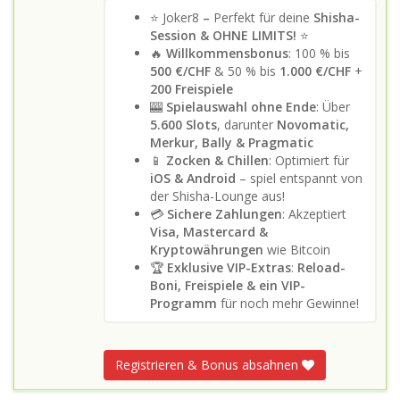
⭐ Joker8
–
Perfekt für deine
Shisha-
Session & OHNE LIMITS!
⭐
🔥
Willkommensbonus
: 100 % bis
500 €/CHF
& 50 % bis
1.000 €/CHF
+
200 Freispiele
🎰
Spielauswahl ohne Ende
: Über
5.600 Slots
, darunter
Novomatic,
Merkur, Bally & Pragmatic
📱
Zocken & Chillen
: Optimiert für
iOS & Android
– spiel entspannt von
der Shisha-Lounge aus!
💳
Sichere Zahlungen
: Akzeptiert
Visa, Mastercard &
Kryptowährungen
wie Bitcoin
🏆
Exklusive VIP-Extras
:
Reload-
Boni, Freispiele & ein VIP-
Programm
für noch mehr Gewinne!
Registrieren & Bonus absahnen