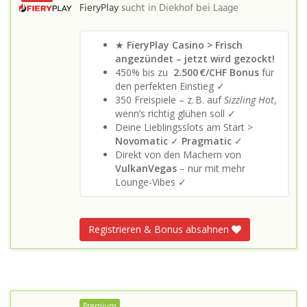
FieryPlay
sucht in
Diekhof bei Laage
★
FieryPlay Casino > Frisch
angezündet – jetzt wird gezockt!
450% bis zu
2.500 €/CHF Bonus
für
den perfekten Einstieg ✓
350 Freispiele – z. B. auf
Sizzling Hot
,
wenn’s richtig glühen soll ✓
Deine Lieblingsslots am Start >
Novomatic
✓
Pragmatic
✓
Direkt von den Machern von
VulkanVegas
– nur mit mehr
Lounge-Vibes ✓
Registrieren & Bonus absahnen
Premium