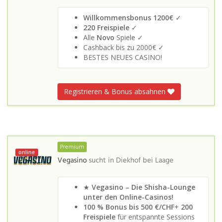
Willkommensbonus 1200€
✓
220 Freispiele
✓
Alle
Novo
Spiele ✓
Cashback bis zu 2000€ ✓
BESTES NEUES CASINO!
Registrieren & Bonus absahnen
Premium
online
Vegasino
sucht in
Diekhof bei Laage
★
Vegasino – Die Shisha-Lounge
unter den Online-Casinos!
100 % Bonus bis 500 €/CHF
+
200
Freispiele
für entspannte Sessions