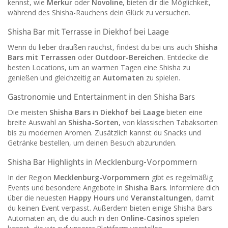
kennst, wie
Merkur
oder
Novoline
, bieten dir die Möglichkeit,
während des Shisha-Rauchens dein Glück zu versuchen.
Shisha Bar mit Terrasse in Diekhof bei Laage
Wenn du lieber draußen rauchst, findest du bei uns auch
Shisha
Bars mit Terrassen
oder
Outdoor-Bereichen
. Entdecke die
besten Locations, um an warmen Tagen eine Shisha zu
genießen und gleichzeitig an
Automaten
zu spielen.
Gastronomie und Entertainment in den Shisha Bars
Die meisten
Shisha Bars
in
Diekhof bei Laage
bieten eine
breite Auswahl an
Shisha-Sorten
, von klassischen Tabaksorten
bis zu modernen Aromen. Zusätzlich kannst du Snacks und
Getränke bestellen, um deinen Besuch abzurunden.
Shisha Bar Highlights in Mecklenburg-Vorpommern
In der Region
Mecklenburg-Vorpommern
gibt es regelmäßig
Events und besondere Angebote in
Shisha Bars
. Informiere dich
über die neuesten
Happy Hours
und
Veranstaltungen
, damit
du keinen Event verpasst. Außerdem bieten einige Shisha Bars
Automaten an, die du auch in den
Online-Casinos
spielen