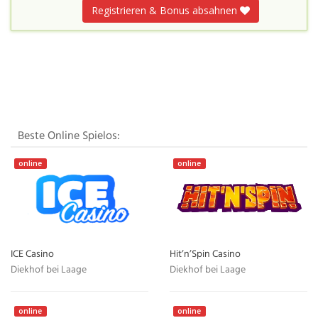
Registrieren & Bonus absahnen
Beste Online Spielos:
online
online
ICE Casino
Hit’n’Spin Casino
Diekhof bei Laage
Diekhof bei Laage
online
online