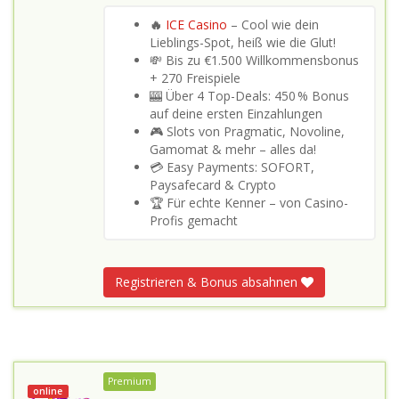
🔥
ICE Casino
– Cool wie dein
Lieblings-Spot, heiß wie die Glut!
💸 Bis zu €1.500 Willkommensbonus
+ 270 Freispiele
🎰 Über 4 Top-Deals: 450 % Bonus
auf deine ersten Einzahlungen
🎮 Slots von Pragmatic, Novoline,
Gamomat & mehr – alles da!
💳 Easy Payments: SOFORT,
Paysafecard & Crypto
🏆 Für echte Kenner – von Casino-
Profis gemacht
Registrieren & Bonus absahnen
Premium
online