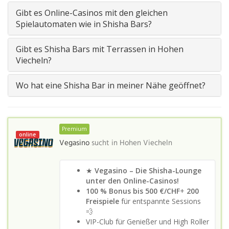
Gibt es Online-Casinos mit den gleichen
Spielautomaten wie in Shisha Bars?
Gibt es Shisha Bars mit Terrassen in Hohen
Viecheln?
Wo hat eine Shisha Bar in meiner Nähe geöffnet?
Premium
online
Vegasino
sucht in
Hohen Viecheln
★
Vegasino – Die Shisha-Lounge
unter den Online-Casinos!
100 % Bonus bis 500 €/CHF
+
200
Freispiele
für entspannte Sessions
💨
VIP-Club für Genießer und High Roller