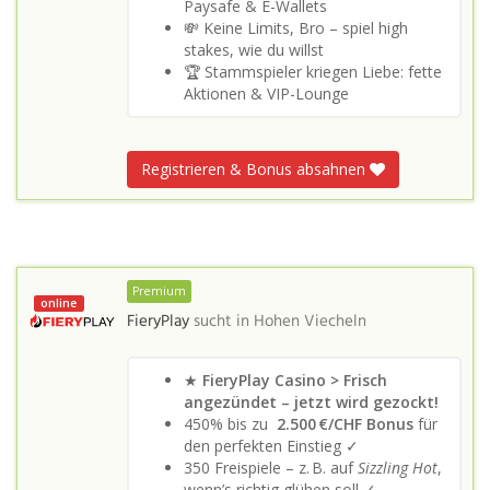
Paysafe & E-Wallets
💸 Keine Limits, Bro – spiel high
stakes, wie du willst
🏆 Stammspieler kriegen Liebe: fette
Aktionen & VIP-Lounge
Registrieren & Bonus absahnen
Premium
online
FieryPlay
sucht in
Hohen Viecheln
★
FieryPlay Casino > Frisch
angezündet – jetzt wird gezockt!
450% bis zu
2.500 €/CHF Bonus
für
den perfekten Einstieg ✓
350 Freispiele – z. B. auf
Sizzling Hot
,
wenn’s richtig glühen soll ✓