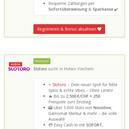
Bequeme Zahlungen per
Sofortüberweisung
&
Sparkasse
✔️
Registrieren & Bonus absahnen
Premium
online
Slotoro
sucht in
Hohen Viecheln
⭐
Slotoro
– Dein neuer Spot für fette
Spins & echte Vibes – Ohne Limits!
🔥 Bis zu
2.500 €/CHF + 250
Freispiele zum Einstieg
🎰 Über 5.000 Slots von
Novoline
,
Gamomat Merkur & mehr – die volle
Auswahl!
💳 Easy Cash-In mit
SOFORT
,