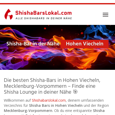
Skip
to
main
Toggl
content
navig
Shisha-Bar in der Nähe
Hohen Viecheln
Die besten Shisha-Bars in Hohen Viecheln,
Mecklenburg-Vorpommern – Finde eine
Shisha Lounge in deiner Nähe 🎯
Willkommen auf
Shishabarslokal.com
, deinem umfassenden
Verzeichnis für
Shisha Bars in Hohen Viecheln
und der Region
Mecklenburg-Vorpommern
. Ob du eine entspannte
Shisha