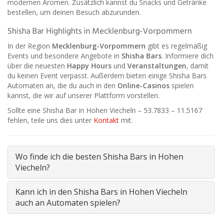
modernen Aromen. Zusätzlich kannst du Snacks und Getränke
bestellen, um deinen Besuch abzurunden.
Shisha Bar Highlights in Mecklenburg-Vorpommern
In der Region
Mecklenburg-Vorpommern
gibt es regelmäßig
Events und besondere Angebote in
Shisha Bars
. Informiere dich
über die neuesten
Happy Hours
und
Veranstaltungen
, damit
du keinen Event verpasst. Außerdem bieten einige Shisha Bars
Automaten an, die du auch in den
Online-Casinos
spielen
kannst, die wir auf unserer Plattform vorstellen.
Sollte eine Shisha Bar in Hohen Viecheln – 53.7833 – 11.5167
fehlen, teile uns dies unter
Kontakt
mit.
Wo finde ich die besten Shisha Bars in Hohen
Viecheln?
Kann ich in den Shisha Bars in Hohen Viecheln
auch an Automaten spielen?