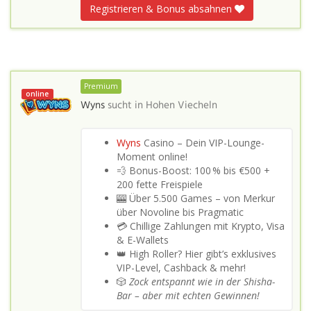
Registrieren & Bonus absahnen
Premium
online
Wyns
sucht in
Hohen Viecheln
Wyns
Casino – Dein VIP-Lounge-
Moment online!
💨 Bonus-Boost: 100 % bis €500 +
200 fette Freispiele
🎰 Über 5.500 Games – von Merkur
über Novoline bis Pragmatic
💳 Chillige Zahlungen mit Krypto, Visa
& E-Wallets
👑 High Roller? Hier gibt’s exklusives
VIP-Level, Cashback & mehr!
🎲
Zock entspannt wie in der Shisha-
Bar – aber mit echten Gewinnen!