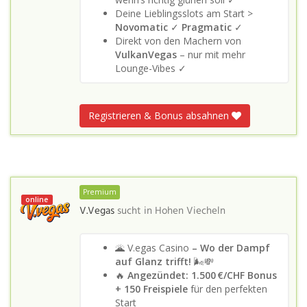
Deine Lieblingsslots am Start >
Novomatic
✓
Pragmatic
✓
Direkt von den Machern von
VulkanVegas
– nur mit mehr
Lounge-Vibes ✓
Registrieren & Bonus absahnen
Premium
online
V.Vegas
sucht in
Hohen Viecheln
🌋 V.egas Casino
– Wo der Dampf
auf Glanz trifft!
🌬️💸
🔥
Angezündet: 1.500 €/CHF Bonus
+ 150 Freispiele
für den perfekten
Start