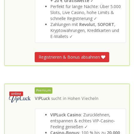
+ 20 € Gratiswette
✓
Perfekt für lange Nächte: Über 5.000
Slots, Live Casino, hohe Limits &
schnelle Registrierung ✓
Zahlungen mit
Revolut
,
SOFORT
,
Kryptowährungen, Kreditkarten und
E-Wallets ✓
Registrieren & Bonus absahnen
Premium
online
VIPLuck
sucht in
Hohen Viecheln
VIPLuck Casino
: Zurücklehnen,
entspannen & echtes VIP-Casino-
Feeling genießen ✓
Casino-Bonus:
100 % bis zu
20.000