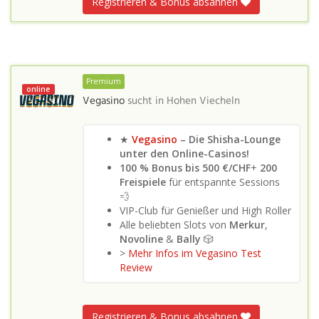
Registrieren & Bonus absahnen
Premium
online
Vegasino
sucht in
Hohen Viecheln
★
Vegasino
– Die Shisha-Lounge
unter den Online-Casinos!
100 % Bonus bis 500 €/CHF
+
200
Freispiele
für entspannte Sessions
💨
VIP-Club für Genießer und High Roller
Alle beliebten Slots von
Merkur
,
Novoline
&
Bally
🎲
>
Mehr Infos im Vegasino Test
Review
Registrieren & Bonus absahnen