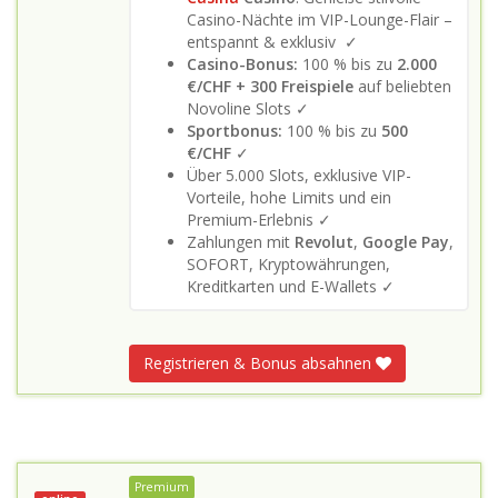
Casino-Nächte im VIP-Lounge-Flair –
entspannt & exklusiv ✓
Casino-Bonus:
100 % bis zu
2.000
€/CHF + 300 Freispiele
auf beliebten
Novoline Slots ✓
Sportbonus:
100 % bis zu
500
€/CHF
✓
Über 5.000 Slots, exklusive VIP-
Vorteile, hohe Limits und ein
Premium-Erlebnis ✓
Zahlungen mit
Revolut
,
Google Pay
,
SOFORT, Kryptowährungen,
Kreditkarten und E-Wallets ✓
Registrieren & Bonus absahnen
Premium