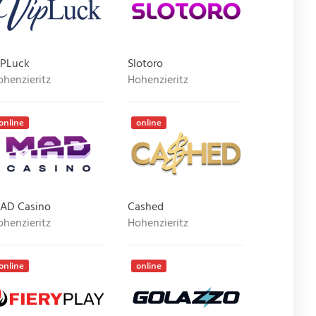
IPLuck
Slotoro
ohenzieritz
Hohenzieritz
online
online
AD Casino
Cashed
ohenzieritz
Hohenzieritz
online
online