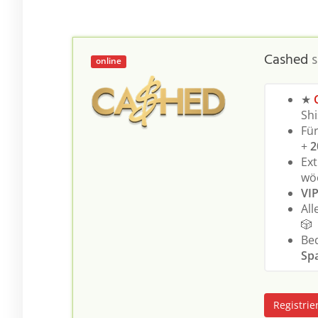
Cashed
s
online
★
Shi
Fü
+
2
Ext
wö
VIP
Al
🎲
Be
Sp
Registri