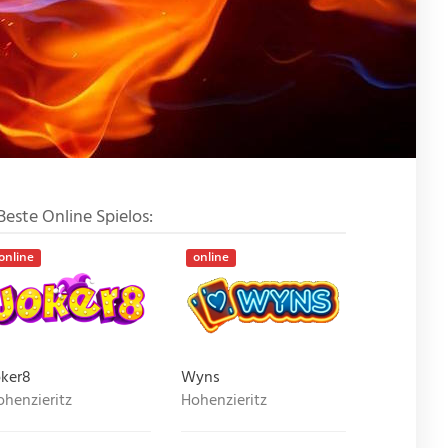
Beste Online Spielos:
online
online
oker8
Wyns
ohenzieritz
Hohenzieritz