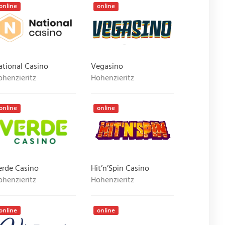
online
online
ational Casino
Vegasino
ohenzieritz
Hohenzieritz
online
online
erde Casino
Hit’n’Spin Casino
ohenzieritz
Hohenzieritz
online
online