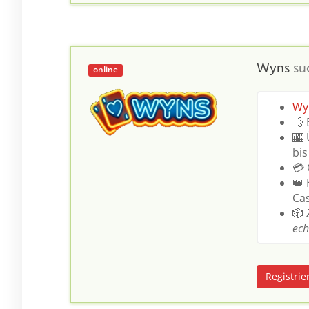
Wyns
su
online
Wy
💨 
🎰
bis
💳 
👑 
Ca
🎲
ech
Registri