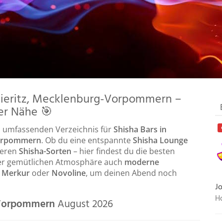
zieritz, Mecklenburg-Vorpommern –
er Nähe 🎯
m umfassenden Verzeichnis für
Shisha Bars in
orpommern
. Ob du eine entspannte
Shisha Lounge
deren
Shisha-Sorten
– hier findest du die besten
iner gemütlichen Atmosphäre auch
moderne
e
Merkur
oder
Novoline
, um deinen Abend noch
J
H
Vorpommern
August 2026