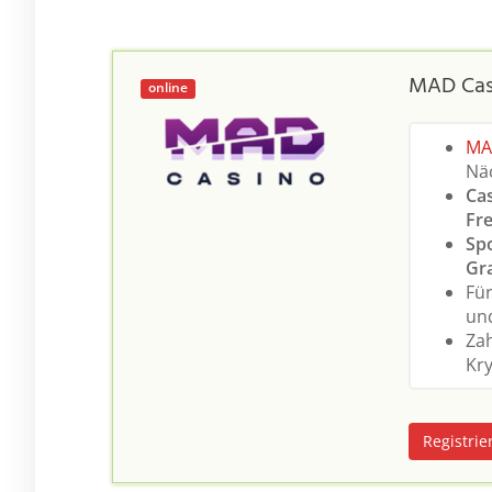
MAD Cas
online
MA
Näc
Ca
Fre
Sp
Gr
Für
un
Za
Kr
Registri