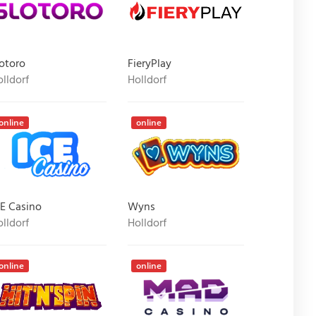
lotoro
FieryPlay
lldorf
Holldorf
online
online
CE Casino
Wyns
lldorf
Holldorf
online
online