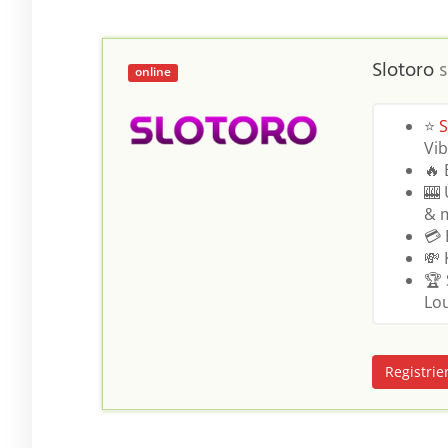
Slotoro
s
online
⭐
S
Vib
🔥 
🎰 
& m
💳 
💸 
🏆 
Lo
Registri