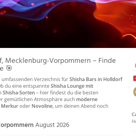
orf, Mecklenburg-Vorpommern – Finde
e 🎯
m umfassenden Verzeichnis für
Shisha Bars in Holldorf
Ob du eine entspannte
Shisha Lounge mit
en
Shisha-Sorten
– hier findest du die besten
iner gemütlichen Atmosphäre auch
moderne
e
Merkur
oder
Novoline
, um deinen Abend noch
C
Ho
Vorpommern
August 2026