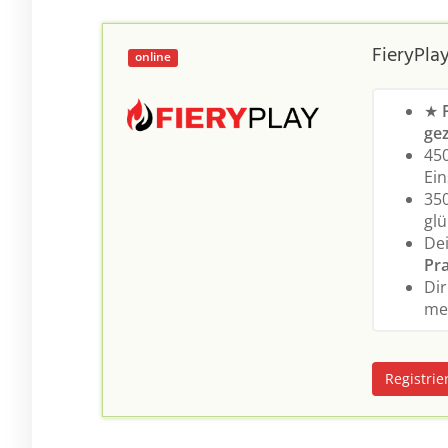
FieryPla
online
★
gez
45
Ein
350
glü
Dei
Pr
Di
me
Registri