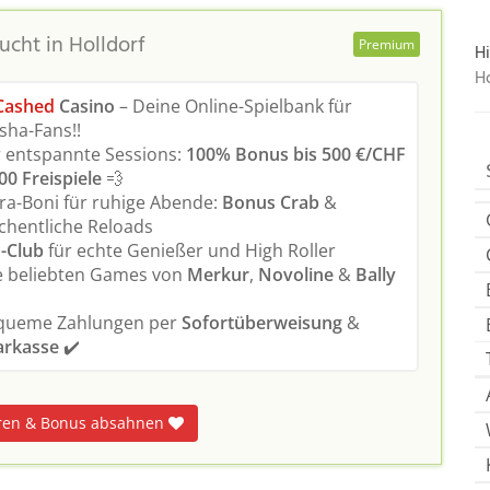
ucht in
Holldorf
Premium
Hi
Ho
Cashed
Casino
– Deine Online-Spielbank für
sha-Fans!!
r entspannte Sessions:
100% Bonus bis 500 €/CHF
00 Freispiele
💨
ra-Boni für ruhige Abende:
Bonus Crab
&
chentliche Reloads
-Club
für echte Genießer und High Roller
le beliebten Games von
Merkur
,
Novoline
&
Bally
queme Zahlungen per
Sofortüberweisung
&
arkasse
✔️
eren & Bonus absahnen