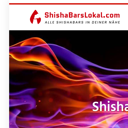
Skip
to
main
content
Shish