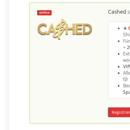
Cashed
s
online
★
Shi
Fü
+
2
Ext
wö
VIP
Al
🎲
Be
Sp
Registri