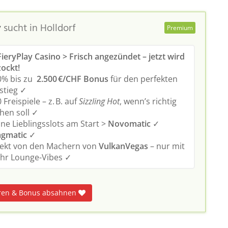
y
sucht in
Holldorf
Premium
FieryPlay Casino > Frisch angezündet – jetzt wird
ockt!
0% bis zu
2.500 €/CHF Bonus
für den perfekten
stieg ✓
 Freispiele – z. B. auf
Sizzling Hot
, wenn’s richtig
hen soll ✓
ne Lieblingsslots am Start >
Novomatic
✓
agmatic
✓
rekt von den Machern von
VulkanVegas
– nur mit
hr Lounge-Vibes ✓
eren & Bonus absahnen