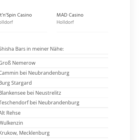
t’n’Spin Casino
MAD Casino
lldorf
Holldorf
Shisha Bars in meiner Nähe:
Groß Nemerow
Cammin bei Neubrandenburg
Burg Stargard
Blankensee bei Neustrelitz
Teschendorf bei Neubrandenburg
Alt Rehse
Wulkenzin
Krukow, Mecklenburg