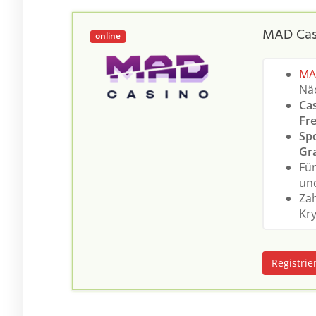
MAD Cas
online
MA
Näc
Ca
Fre
Sp
Gr
Für
un
Za
Kr
Registri