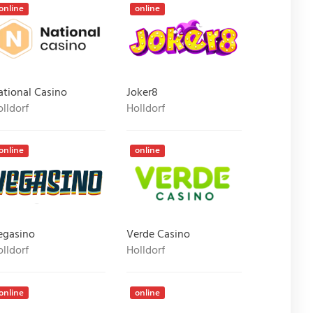
online
online
ational Casino
Joker8
lldorf
Holldorf
online
online
egasino
Verde Casino
lldorf
Holldorf
online
online