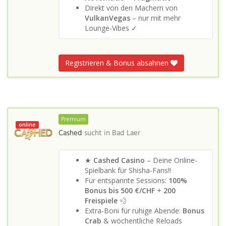
Direkt von den Machern von
VulkanVegas
– nur mit mehr
Lounge-Vibes ✓
Registrieren & Bonus absahnen
Premium
online
Cashed
sucht in
Bad Laer
★
Cashed Casino
– Deine Online-
Spielbank für Shisha-Fans!!
Für entspannte Sessions:
100%
Bonus bis 500 €/CHF
+
200
Freispiele
💨
Extra-Boni für ruhige Abende:
Bonus
Crab
& wöchentliche Reloads