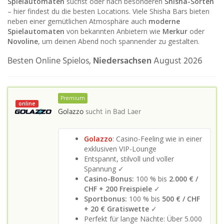
Spielautomaten
suchst oder nach besonderen
Shisha-Sorten
– hier findest du die besten Locations. Viele Shisha Bars bieten
neben einer gemütlichen Atmosphäre auch
moderne
Spielautomaten
von bekannten Anbietern wie
Merkur
oder
Novoline
, um deinen Abend noch spannender zu gestalten.
Besten Online Spielos,
Niedersachsen
August 2026
Premium
online
Golazzo
sucht in
Bad Laer
Golazzo
: Casino-Feeling wie in einer
exklusiven VIP-Lounge
Entspannt, stilvoll und voller
Spannung ✓
Casino-Bonus:
100 % bis
2.000 € /
CHF + 200 Freispiele
✓
Sportbonus:
100 % bis
500 € / CHF
+ 20 € Gratiswette
✓
Perfekt für lange Nächte: Über 5.000