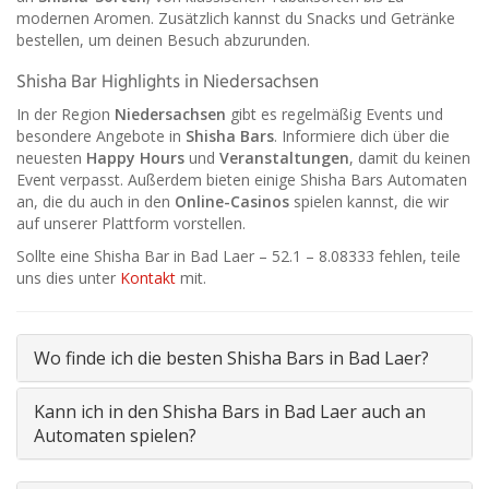
modernen Aromen. Zusätzlich kannst du Snacks und Getränke
bestellen, um deinen Besuch abzurunden.
Shisha Bar Highlights in Niedersachsen
In der Region
Niedersachsen
gibt es regelmäßig Events und
besondere Angebote in
Shisha Bars
. Informiere dich über die
neuesten
Happy Hours
und
Veranstaltungen
, damit du keinen
Event verpasst. Außerdem bieten einige Shisha Bars Automaten
an, die du auch in den
Online-Casinos
spielen kannst, die wir
auf unserer Plattform vorstellen.
Sollte eine Shisha Bar in Bad Laer – 52.1 – 8.08333 fehlen, teile
uns dies unter
Kontakt
mit.
Wo finde ich die besten Shisha Bars in Bad Laer?
Kann ich in den Shisha Bars in Bad Laer auch an
Automaten spielen?