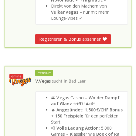
Direkt von den Machern von
VulkanVegas
– nur mit mehr
Lounge-Vibes ✓
Registrieren & Bonus absahnen
Premium
online
V.Vegas
sucht in
Bad Laer
🌋 V.egas Casino
– Wo der Dampf
auf Glanz trifft!
🌬️💸
🔥
Angezündet: 1.500 €/CHF Bonus
+ 150 Freispiele
für den perfekten
Start
💨
Volle Ladung Action:
5.000+
Games – Klassiker wie
Book of Ra