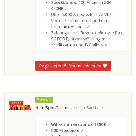
Sportbonus:
100 % bis zu
500
€/CHF
✓
Über 5.000 Slots, exklusive VIP-
Vorteile, hohe Limits und ein
Premium-Erlebnis ✓
Zahlungen mit
Revolut
,
Google Pay
,
SOFORT, Kryptowährungen,
Kreditkarten und E-Wallets ✓
Registrieren & Bonus absahnen
Premium
online
Hit’n’Spin Casino
sucht in
Bad Laer
Willkommensbonus 1200€
✓
220 Freispiele
✓