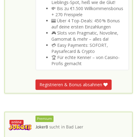
Lieblings-Spot, heiß wie die Glut!
💸 Bis zu €1.500 Willkommensbonus
+ 270 Freispiele
🎰 Über 4 Top-Deals: 450 % Bonus
auf deine ersten Einzahlungen
🎮 Slots von Pragmatic, Novoline,
Gamomat & mehr – alles da!
💳 Easy Payments: SOFORT,
Paysafecard & Crypto
🏆 Für echte Kenner – von Casino-
Profis gemacht
Registrieren & Bonus absahnen
Premium
online
Joker8
sucht in
Bad Laer