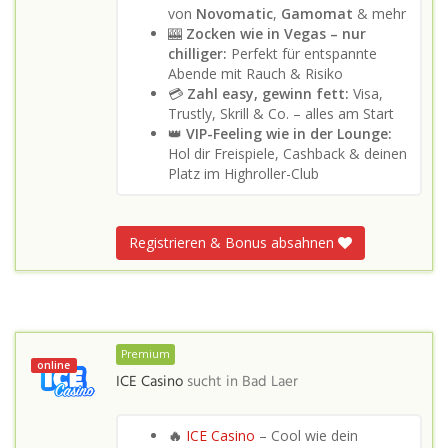
von
Novomatic
,
Gamomat
& mehr
🎰
Zocken wie in Vegas – nur
chilliger:
Perfekt für entspannte
Abende mit Rauch & Risiko
💳
Zahl easy, gewinn fett:
Visa,
Trustly, Skrill & Co. – alles am Start
👑
VIP-Feeling wie in der Lounge:
Hol dir Freispiele, Cashback & deinen
Platz im Highroller-Club
Registrieren & Bonus absahnen
Premium
online
ICE Casino
sucht in
Bad Laer
🔥
ICE Casino
– Cool wie dein