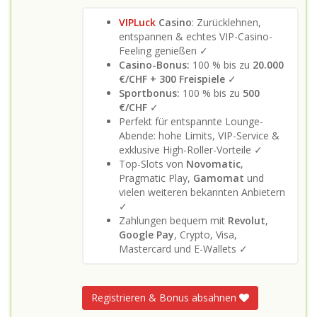
VIPLuck
Casino
: Zurücklehnen,
entspannen & echtes VIP-Casino-
Feeling genießen ✓
Casino-Bonus:
100 % bis zu
20.000
€/CHF + 300 Freispiele
✓
Sportbonus:
100 % bis zu
500
€/CHF
✓
Perfekt für entspannte Lounge-
Abende: hohe Limits, VIP-Service &
exklusive High-Roller-Vorteile ✓
Top-Slots von
Novomatic
,
Pragmatic Play,
Gamomat
und
vielen weiteren bekannten Anbietern
✓
Zahlungen bequem mit
Revolut
,
Google Pay
, Crypto, Visa,
Mastercard und E-Wallets ✓
Registrieren & Bonus absahnen