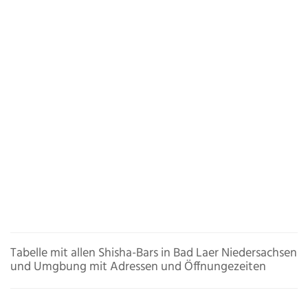
Tabelle mit allen Shisha-Bars in Bad Laer Niedersachsen
und Umgbung mit Adressen und Öffnungezeiten