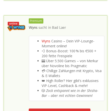
Premium
online
Wyns
sucht in
Bad Laer
Wyns
Casino – Dein VIP-Lounge-
Moment online!
💨 Bonus-Boost: 100 % bis €500 +
200 fette Freispiele
🎰 Über 5.500 Games – von Merkur
über Novoline bis Pragmatic
💳 Chillige Zahlungen mit Krypto, Visa
& E-Wallets
👑 High Roller? Hier gibt’s exklusives
VIP-Level, Cashback & mehr!
🎲
Zock entspannt wie in der Shisha-
Bar – aber mit echten Gewinnen!