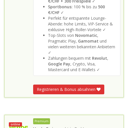
€/CHF + 300 Freispiele
✓
Sportbonus:
100 % bis zu
500
€/CHF
✓
Perfekt für entspannte Lounge-
Abende: hohe Limits, VIP-Service &
exklusive High-Roller-Vorteile ✓
Top-Slots von
Novomatic
,
Pragmatic Play,
Gamomat
und
vielen weiteren bekannten Anbietern
✓
Zahlungen bequem mit
Revolut
,
Google Pay
, Crypto, Visa,
Mastercard und E-Wallets ✓
Registrieren & Bonus absahnen
Premium
online