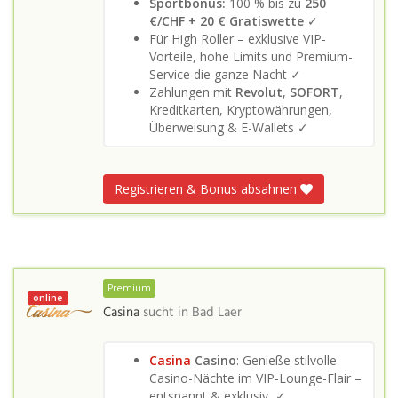
Sportbonus:
100 % bis zu
250
€/CHF + 20 € Gratiswette
✓
Für High Roller – exklusive VIP-
Vorteile, hohe Limits und Premium-
Service die ganze Nacht ✓
Zahlungen mit
Revolut
,
SOFORT
,
Kreditkarten, Kryptowährungen,
Überweisung & E-Wallets ✓
Registrieren & Bonus absahnen
Premium
online
Casina
sucht in
Bad Laer
Casina
Casino
: Genieße stilvolle
Casino-Nächte im VIP-Lounge-Flair –
entspannt & exklusiv ✓