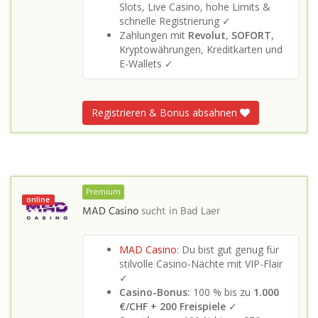
Slots, Live Casino, hohe Limits &
schnelle Registrierung ✓
Zahlungen mit
Revolut
,
SOFORT
,
Kryptowährungen, Kreditkarten und
E-Wallets ✓
Registrieren & Bonus absahnen
Premium
online
MAD Casino
sucht in
Bad Laer
MAD Casino
: Du bist gut genug für
stilvolle Casino-Nächte mit VIP-Flair
✓
Casino-Bonus:
100 % bis zu
1.000
€/CHF + 200 Freispiele
✓