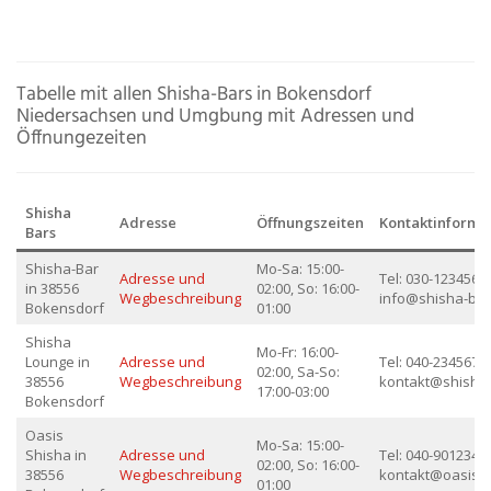
Tabelle mit allen Shisha-Bars in Bokensdorf
Niedersachsen und Umgbung mit Adressen und
Öffnungezeiten
Shisha
Adresse
Öffnungszeiten
Kontaktinforma
Bars
Shisha-Bar
Mo-Sa: 15:00-
Adresse und
Tel: 030-12345678
in 38556
02:00, So: 16:00-
Wegbeschreibung
info@shisha-bar
Bokensdorf
01:00
Shisha
Mo-Fr: 16:00-
Lounge in
Adresse und
Tel: 040-23456789
02:00, Sa-So:
38556
Wegbeschreibung
kontakt@shisha-
17:00-03:00
Bokensdorf
Oasis
Mo-Sa: 15:00-
Shisha in
Adresse und
Tel: 040-90123456
02:00, So: 16:00-
38556
Wegbeschreibung
kontakt@oasiss
01:00