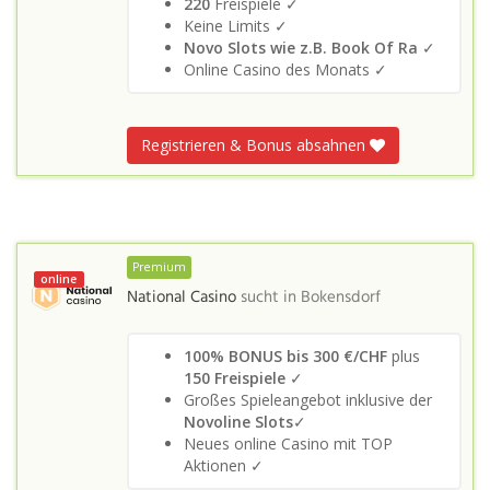
220
Freispiele ✓
Keine Limits ✓
Novo Slots wie z.B. Book Of Ra
✓
Online Casino des Monats ✓
Registrieren & Bonus absahnen
Premium
online
National Casino
sucht in
Bokensdorf
100% BONUS bis 300 €/CHF
plus
150 Freispiele
✓
Großes Spieleangebot inklusive der
Novoline Slots
✓
Neues online Casino mit TOP
Aktionen ✓