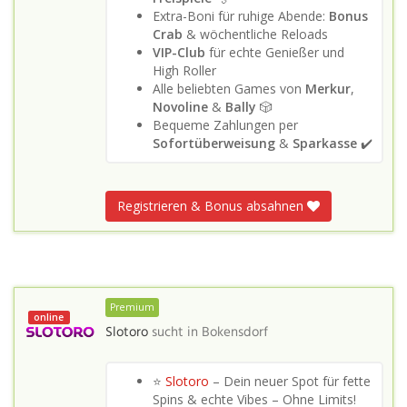
Extra-Boni für ruhige Abende:
Bonus
Crab
& wöchentliche Reloads
VIP-Club
für echte Genießer und
High Roller
Alle beliebten Games von
Merkur
,
Novoline
&
Bally
🎲
Bequeme Zahlungen per
Sofortüberweisung
&
Sparkasse
✔️
Registrieren & Bonus absahnen
Premium
online
Slotoro
sucht in
Bokensdorf
⭐
Slotoro
– Dein neuer Spot für fette
Spins & echte Vibes – Ohne Limits!