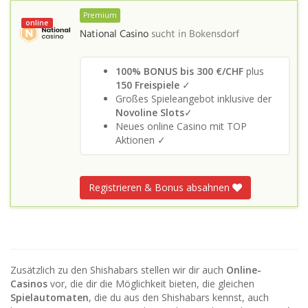
Premium
online
National Casino
sucht in
Bokensdorf
100% BONUS bis 300 €/CHF
plus
150 Freispiele
✓
Großes Spieleangebot inklusive der
Novoline Slots
✓
Neues online Casino mit TOP
Aktionen ✓
Registrieren & Bonus absahnen
Zusätzlich zu den Shishabars stellen wir dir auch
Online-
Casinos
vor, die dir die Möglichkeit bieten, die gleichen
Spielautomaten
, die du aus den Shishabars kennst, auch