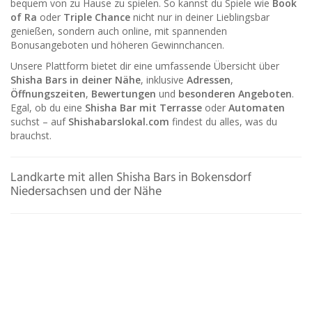
bequem von zu Hause zu spielen. So kannst du Spiele wie
Book
of Ra
oder
Triple Chance
nicht nur in deiner Lieblingsbar
genießen, sondern auch online, mit spannenden
Bonusangeboten und höheren Gewinnchancen.
Unsere Plattform bietet dir eine umfassende Übersicht über
Shisha Bars in deiner Nähe
, inklusive
Adressen
,
Öffnungszeiten
,
Bewertungen
und
besonderen Angeboten
.
Egal, ob du eine
Shisha Bar mit Terrasse
oder
Automaten
suchst – auf
Shishabarslokal.com
findest du alles, was du
brauchst.
Landkarte mit allen Shisha Bars in Bokensdorf
Niedersachsen und der Nähe