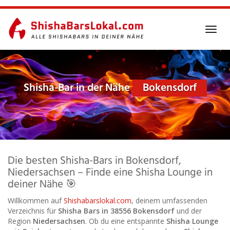
Skip
to
main
Toggl
content
navig
Shisha-Bar in der Nähe
Bokensdorf
Die besten Shisha-Bars in Bokensdorf,
Niedersachsen – Finde eine Shisha Lounge in
deiner Nähe 🎯
Willkommen auf
Shishabarslokal.com
, deinem umfassenden
Verzeichnis für
Shisha Bars in 38556 Bokensdorf
und der
Region
Niedersachsen
. Ob du eine entspannte
Shisha Lounge