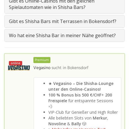
Gibt es Online-Casinos mit den gleichen
Spielautomaten wie in Shisha Bars?
Gibt es Shisha Bars mit Terrassen in Bokensdorf?
Wo hat eine Shisha Bar in meiner Nähe geöffnet?
Premium
online
Vegasino
sucht in
Bokensdorf
★
Vegasino – Die Shisha-Lounge
unter den Online-Casinos!
100 % Bonus bis 500 €/CHF
+
200
Freispiele
für entspannte Sessions
💨
VIP-Club für Genießer und High Roller
Alle beliebten Slots von
Merkur
,
Novoline
&
Bally
🎲