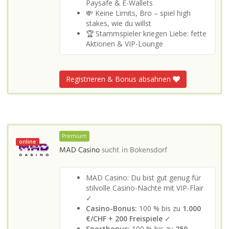
Paysafe & E-Wallets
💸 Keine Limits, Bro – spiel high
stakes, wie du willst
🏆 Stammspieler kriegen Liebe: fette
Aktionen & VIP-Lounge
Registrieren & Bonus absahnen
Premium
online
MAD Casino
sucht in
Bokensdorf
MAD Casino: Du bist gut genug für
stilvolle Casino-Nächte mit VIP-Flair
✓
Casino-Bonus:
100 % bis zu
1.000
€/CHF + 200 Freispiele
✓
Sportbonus:
100 % bis zu
250