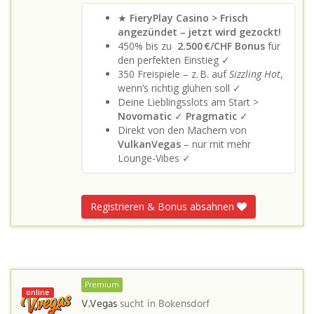
★
FieryPlay Casino > Frisch
angezündet – jetzt wird gezockt!
450% bis zu
2.500 €/CHF Bonus
für
den perfekten Einstieg ✓
350 Freispiele – z. B. auf
Sizzling Hot
,
wenn’s richtig glühen soll ✓
Deine Lieblingsslots am Start >
Novomatic
✓
Pragmatic
✓
Direkt von den Machern von
VulkanVegas
– nur mit mehr
Lounge-Vibes ✓
Registrieren & Bonus absahnen
Premium
online
V.Vegas
sucht in
Bokensdorf