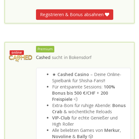
Registrieren & Bonus absahnen
Premium
online
Cashed
sucht in
Bokensdorf
★
Cashed Casino
– Deine Online-
Spielbank für Shisha-Fans!!
Für entspannte Sessions:
100%
Bonus bis 500 €/CHF
+
200
Freispiele
💨
Extra-Boni für ruhige Abende:
Bonus
Crab
& wöchentliche Reloads
VIP-Club
für echte Genießer und
High Roller
Alle beliebten Games von
Merkur
,
Novoline
&
Bally
🎲