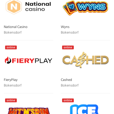
National Casino
Wyns
Bokensdorf
Bokensdorf
online
online
FieryPlay
Cashed
Bokensdorf
Bokensdorf
online
online