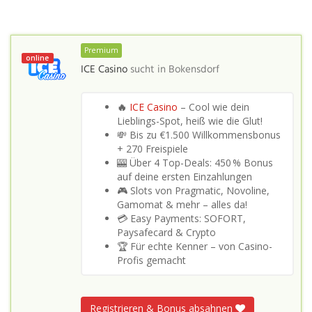
Premium
online
ICE Casino
sucht in
Bokensdorf
🔥
ICE Casino
– Cool wie dein
Lieblings-Spot, heiß wie die Glut!
💸 Bis zu €1.500 Willkommensbonus
+ 270 Freispiele
🎰 Über 4 Top-Deals: 450 % Bonus
auf deine ersten Einzahlungen
🎮 Slots von Pragmatic, Novoline,
Gamomat & mehr – alles da!
💳 Easy Payments: SOFORT,
Paysafecard & Crypto
🏆 Für echte Kenner – von Casino-
Profis gemacht
Registrieren & Bonus absahnen