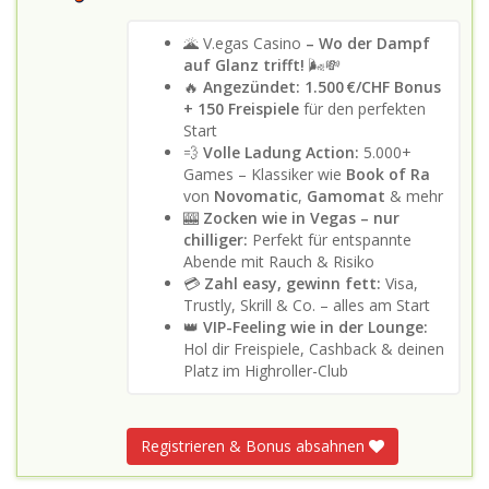
🌋 V.egas Casino
– Wo der Dampf
auf Glanz trifft!
🌬️💸
🔥
Angezündet: 1.500 €/CHF Bonus
+ 150 Freispiele
für den perfekten
Start
💨
Volle Ladung Action:
5.000+
Games – Klassiker wie
Book of Ra
von
Novomatic
,
Gamomat
& mehr
🎰
Zocken wie in Vegas – nur
chilliger:
Perfekt für entspannte
Abende mit Rauch & Risiko
💳
Zahl easy, gewinn fett:
Visa,
Trustly, Skrill & Co. – alles am Start
👑
VIP-Feeling wie in der Lounge:
Hol dir Freispiele, Cashback & deinen
Platz im Highroller-Club
Registrieren & Bonus absahnen