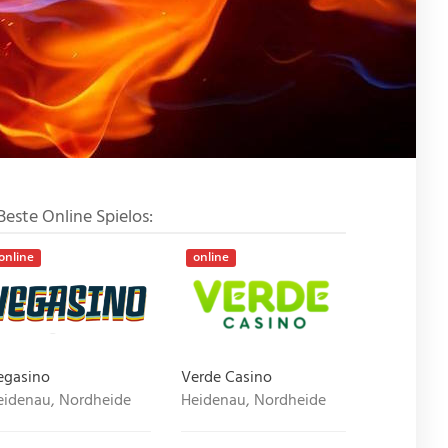
Beste Online Spielos:
online
online
egasino
Verde Casino
eidenau, Nordheide
Heidenau, Nordheide