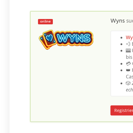
Wyns
su
online
Wy
💨 
🎰
bis
💳 
👑 
Ca
🎲
ech
Registri