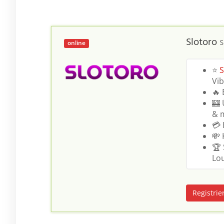
Slotoro
s
online
⭐
S
Vib
🔥 
🎰 
& m
💳 
💸 
🏆 
Lo
Registri