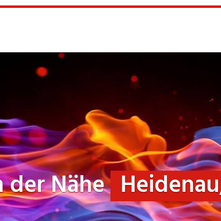
in der Nähe
Heidenau