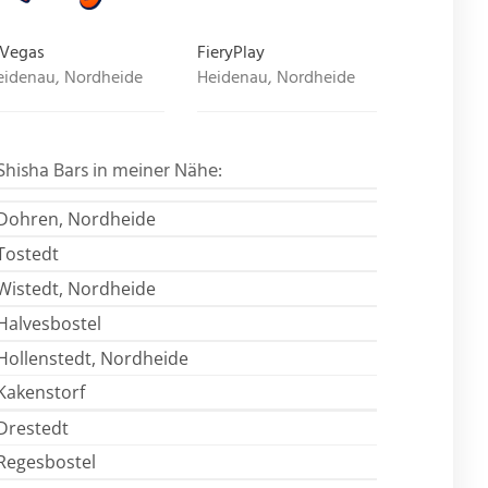
.Vegas
FieryPlay
eidenau, Nordheide
Heidenau, Nordheide
Shisha Bars in meiner Nähe:
Dohren, Nordheide
Tostedt
Wistedt, Nordheide
Halvesbostel
Hollenstedt, Nordheide
Kakenstorf
Drestedt
Regesbostel