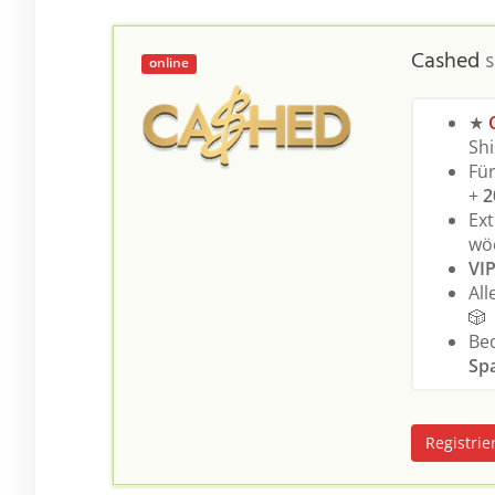
Cashed
s
online
★
Shi
Fü
+
2
Ext
wö
VIP
Al
🎲
Be
Sp
Registri