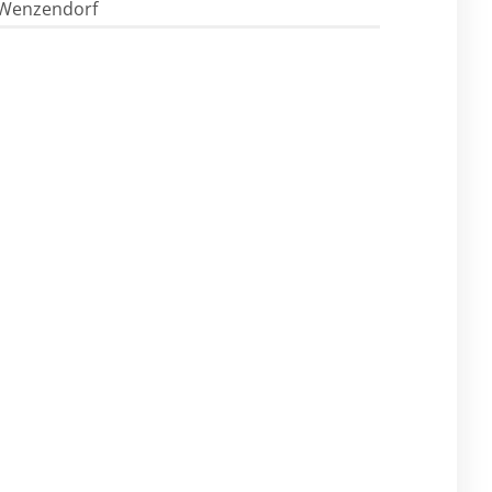
Wenzendorf