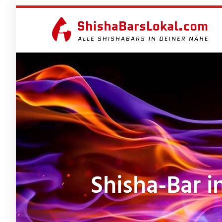
Skip
to
main
content
Shisha-Bar 