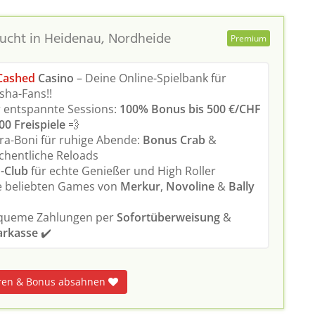
ucht in
Heidenau, Nordheide
Premium
Cashed
Casino
– Deine Online-Spielbank für
sha-Fans!!
r entspannte Sessions:
100% Bonus bis 500 €/CHF
00 Freispiele
💨
ra-Boni für ruhige Abende:
Bonus Crab
&
chentliche Reloads
-Club
für echte Genießer und High Roller
le beliebten Games von
Merkur
,
Novoline
&
Bally
queme Zahlungen per
Sofortüberweisung
&
arkasse
✔️
eren & Bonus absahnen