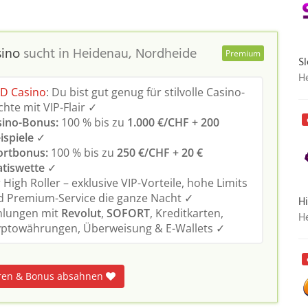
ino
sucht in
Heidenau, Nordheide
Premium
S
H
D Casino
: Du bist gut genug für stilvolle Casino-
hte mit VIP-Flair ✓
sino-Bonus:
100 % bis zu
1.000 €/CHF + 200
ispiele
✓
ortbonus:
100 % bis zu
250 €/CHF + 20 €
atiswette
✓
 High Roller – exklusive VIP-Vorteile, hohe Limits
d Premium-Service die ganze Nacht ✓
Hi
hlungen mit
Revolut
,
SOFORT
, Kreditkarten,
H
yptowährungen, Überweisung & E-Wallets ✓
eren & Bonus absahnen