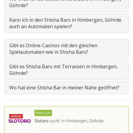
Göhrde?
Kann ich in den Shisha Bars in Himbergen, Göhrde
auch an Automaten spielen?
Gibt es Online-Casinos mit den gleichen
Spielautomaten wie in Shisha Bars?
Gibt es Shisha Bars mit Terrassen in Himbergen,
Göhrde?
Wo hat eine Shisha Bar in meiner Nähe geöffnet?
Premium
online
Slotoro
sucht in
Himbergen, Göhrde