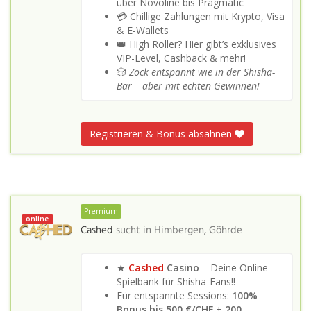
über Novoline bis Pragmatic
💳 Chillige Zahlungen mit Krypto, Visa
& E-Wallets
👑 High Roller? Hier gibt’s exklusives
VIP-Level, Cashback & mehr!
🎲
Zock entspannt wie in der Shisha-
Bar – aber mit echten Gewinnen!
Registrieren & Bonus absahnen
Premium
online
Cashed
sucht in
Himbergen, Göhrde
★
Cashed
Casino
– Deine Online-
Spielbank für Shisha-Fans!!
Für entspannte Sessions:
100%
Bonus bis 500 €/CHF
+
200