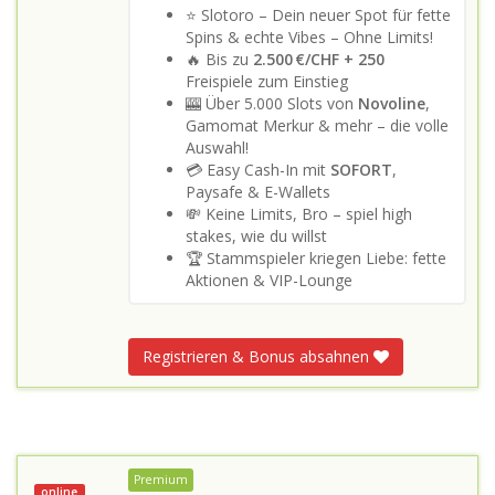
⭐ Slotoro – Dein neuer Spot für fette
Spins & echte Vibes – Ohne Limits!
🔥 Bis zu
2.500 €/CHF + 250
Freispiele zum Einstieg
🎰 Über 5.000 Slots von
Novoline
,
Gamomat Merkur & mehr – die volle
Auswahl!
💳 Easy Cash-In mit
SOFORT
,
Paysafe & E-Wallets
💸 Keine Limits, Bro – spiel high
stakes, wie du willst
🏆 Stammspieler kriegen Liebe: fette
Aktionen & VIP-Lounge
Registrieren & Bonus absahnen
Premium
online