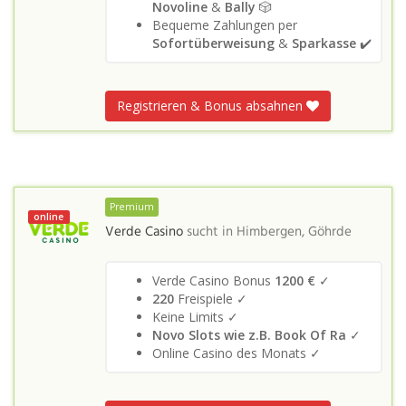
Novoline
&
Bally
🎲
Bequeme Zahlungen per
Sofortüberweisung
&
Sparkasse
✔️
Registrieren & Bonus absahnen
Premium
online
Verde Casino
sucht in
Himbergen, Göhrde
Verde Casino Bonus
1200 €
✓
220
Freispiele ✓
Keine Limits ✓
Novo Slots wie z.B. Book Of Ra
✓
Online Casino des Monats ✓