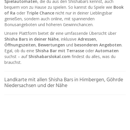
Spielautomaten
, die du aus den Shishabars kennst, auch
bequem von zu Hause zu spielen. So kannst du Spiele wie
Book
of Ra
oder
Triple Chance
nicht nur in deiner Lieblingsbar
genießen, sondern auch online, mit spannenden
Bonusangeboten und höheren Gewinnchancen.
Unsere Plattform bietet dir eine umfassende Übersicht über
Shisha Bars in deiner Nähe
, inklusive
Adressen
,
Öffnungszeiten
,
Bewertungen
und
besonderen Angeboten
.
Egal, ob du eine
Shisha Bar mit Terrasse
oder
Automaten
suchst – auf
Shishabarslokal.com
findest du alles, was du
brauchst.
Landkarte mit allen Shisha Bars in Himbergen, Göhrde
Niedersachsen und der Nähe