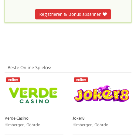
Registrieren & Bonus absahnen
Beste Online Spielos:
online
online
Verde Casino
Joker8
Himbergen, Göhrde
Himbergen, Göhrde