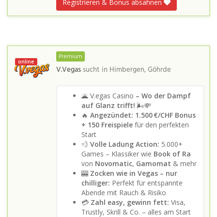
Registrieren & Bonus absahnen
Premium
online
V.Vegas
sucht in
Himbergen, Göhrde
🌋 V.egas Casino
– Wo der Dampf
auf Glanz trifft!
🌬️💸
🔥
Angezündet: 1.500 €/CHF Bonus
+ 150 Freispiele
für den perfekten
Start
💨
Volle Ladung Action:
5.000+
Games – Klassiker wie
Book of Ra
von
Novomatic
,
Gamomat
& mehr
🎰
Zocken wie in Vegas – nur
chilliger:
Perfekt für entspannte
Abende mit Rauch & Risiko
💳
Zahl easy, gewinn fett:
Visa,
Trustly, Skrill & Co. – alles am Start