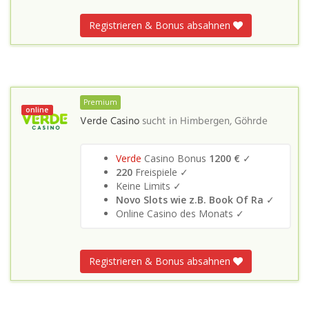
Registrieren & Bonus absahnen
Premium
online
Verde Casino
sucht in
Himbergen, Göhrde
Verde
Casino Bonus
1200 €
✓
220
Freispiele ✓
Keine Limits ✓
Novo Slots wie z.B. Book Of Ra
✓
Online Casino des Monats ✓
Registrieren & Bonus absahnen