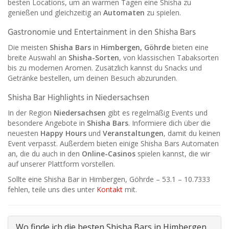
besten Locations, um an warmen Tagen eine Shisha zu
genießen und gleichzeitig an
Automaten
zu spielen.
Gastronomie und Entertainment in den Shisha Bars
Die meisten
Shisha Bars
in
Himbergen, Göhrde
bieten eine
breite Auswahl an
Shisha-Sorten
, von klassischen Tabaksorten
bis zu modernen Aromen. Zusätzlich kannst du Snacks und
Getränke bestellen, um deinen Besuch abzurunden.
Shisha Bar Highlights in Niedersachsen
In der Region
Niedersachsen
gibt es regelmäßig Events und
besondere Angebote in
Shisha Bars
. Informiere dich über die
neuesten
Happy Hours
und
Veranstaltungen
, damit du keinen
Event verpasst. Außerdem bieten einige Shisha Bars Automaten
an, die du auch in den
Online-Casinos
spielen kannst, die wir
auf unserer Plattform vorstellen.
Sollte eine Shisha Bar in Himbergen, Göhrde – 53.1 – 10.7333
fehlen, teile uns dies unter
Kontakt
mit.
Wo finde ich die besten Shisha Bars in Himbergen,