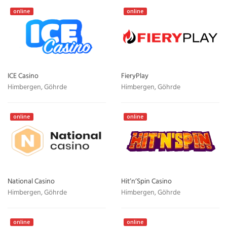
online
online
ICE Casino
FieryPlay
Himbergen, Göhrde
Himbergen, Göhrde
online
online
National Casino
Hit’n’Spin Casino
Himbergen, Göhrde
Himbergen, Göhrde
online
online