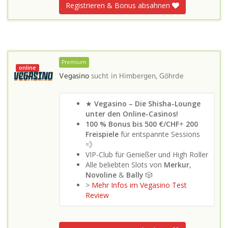
Registrieren & Bonus absahnen
Premium
online
Vegasino
sucht in
Himbergen, Göhrde
★
Vegasino – Die Shisha-Lounge
unter den Online-Casinos!
100 % Bonus bis 500 €/CHF
+
200
Freispiele
für entspannte Sessions
💨
VIP-Club für Genießer und High Roller
Alle beliebten Slots von
Merkur
,
Novoline
&
Bally
🎲
>
Mehr Infos im Vegasino Test
Review