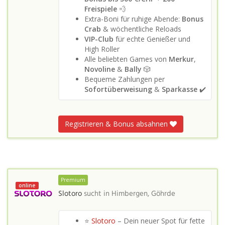
Freispiele
💨
Extra-Boni für ruhige Abende:
Bonus
Crab
& wöchentliche Reloads
VIP-Club
für echte Genießer und
High Roller
Alle beliebten Games von
Merkur
,
Novoline
&
Bally
🎲
Bequeme Zahlungen per
Sofortüberweisung
&
Sparkasse
✔️
Registrieren & Bonus absahnen
Premium
online
Slotoro
sucht in
Himbergen, Göhrde
⭐
Slotoro
– Dein neuer Spot für fette