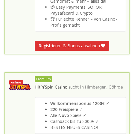
Gamomat & mehr – alles da!
💳 Easy Payments: SOFORT,
Paysafecard & Crypto
🏆 Für echte Kenner – von Casino-
Profis gemacht
Registrieren & Bonus absahnen
Premium
online
Hit’n’Spin Casino
sucht in
Himbergen, Göhrde
Willkommensbonus 1200€
✓
220 Freispiele
✓
Alle
Novo
Spiele ✓
Cashback bis zu 2000€ ✓
BESTES NEUES CASINO!