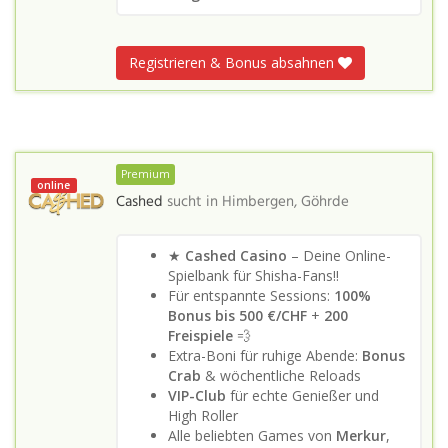
Registrieren & Bonus absahnen
Premium
online
Cashed
sucht in
Himbergen, Göhrde
★
Cashed Casino
– Deine Online-
Spielbank für Shisha-Fans!!
Für entspannte Sessions:
100%
Bonus bis 500 €/CHF
+
200
Freispiele
💨
Extra-Boni für ruhige Abende:
Bonus
Crab
& wöchentliche Reloads
VIP-Club
für echte Genießer und
High Roller
Alle beliebten Games von
Merkur
,