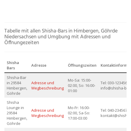
Tabelle mit allen Shisha-Bars in Himbergen, Göhrde
Niedersachsen und Umgbung mit Adressen und
Öffnungezeiten
Shisha
Adresse
Öffnungszeiten
Kontaktinforma
Bars
Shisha-Bar
Mo-Sa: 15:00-
in 29584
Adresse und
Tel: 030-12345678
02:00, So: 16:00-
Himbergen,
Wegbeschreibung
info@shisha-bar
01:00
Göhrde
Shisha
Lounge in
Mo-Fr: 16:00-
Adresse und
Tel: 040-23456789
29584
02:00, Sa-So:
Wegbeschreibung
kontakt@shisha-
Himbergen,
17:00-03:00
Göhrde