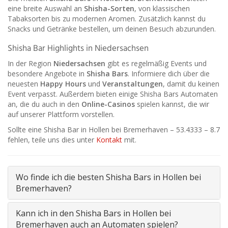
eine breite Auswahl an
Shisha-Sorten
, von klassischen
Tabaksorten bis zu modernen Aromen. Zusätzlich kannst du
Snacks und Getränke bestellen, um deinen Besuch abzurunden.
Shisha Bar Highlights in Niedersachsen
In der Region
Niedersachsen
gibt es regelmäßig Events und
besondere Angebote in
Shisha Bars
. Informiere dich über die
neuesten
Happy Hours
und
Veranstaltungen
, damit du keinen
Event verpasst. Außerdem bieten einige Shisha Bars Automaten
an, die du auch in den
Online-Casinos
spielen kannst, die wir
auf unserer Plattform vorstellen.
Sollte eine Shisha Bar in Hollen bei Bremerhaven – 53.4333 – 8.7
fehlen, teile uns dies unter
Kontakt
mit.
Wo finde ich die besten Shisha Bars in Hollen bei
Bremerhaven?
Kann ich in den Shisha Bars in Hollen bei
Bremerhaven auch an Automaten spielen?