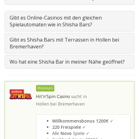
Gibt es Online-Casinos mit den gleichen
Spielautomaten wie in Shisha Bars?
Gibt es Shisha Bars mit Terrassen in Hollen bei
Bremerhaven?
Wo hat eine Shisha Bar in meiner Nähe geöffnet?
Premium
online
Hit’n’Spin Casino
sucht in
Hollen bei Bremerhaven
Willkommensbonus 1200€
✓
220 Freispiele
✓
Alle
Novo
Spiele ✓