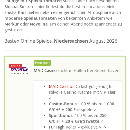
Lounge mit Spielautomaten
suchst oder nach besonderen
Shisha-Sorten
– hier findest du die besten Locations. Viele
Shisha Bars bieten neben einer gemütlichen Atmosphäre auch
moderne Spielautomaten
von bekannten Anbietern wie
Merkur
oder
Novoline
, um deinen Abend noch spannender zu
gestalten.
Besten Online Spielos,
Niedersachsen
August 2026
Premium
online
MAD Casino
sucht in
Hollen bei Bremerhaven
MAD Casino
: Du bist gut genug für
stilvolle Casino-Nächte mit VIP-Flair
✓
Casino-Bonus:
100 % bis zu
1.000
€/CHF + 200 Freispiele
✓
Sportbonus:
100 % bis zu
250
€/CHF + 20 € Gratiswette
✓
Für High Roller – exklusive VIP-