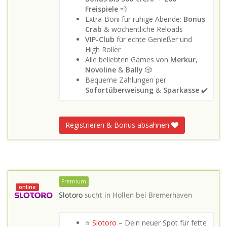
Freispiele
💨
Extra-Boni für ruhige Abende:
Bonus
Crab
& wöchentliche Reloads
VIP-Club
für echte Genießer und
High Roller
Alle beliebten Games von
Merkur
,
Novoline
&
Bally
🎲
Bequeme Zahlungen per
Sofortüberweisung
&
Sparkasse
✔️
Registrieren & Bonus absahnen
Premium
online
Slotoro
sucht in
Hollen bei Bremerhaven
⭐
Slotoro
– Dein neuer Spot für fette