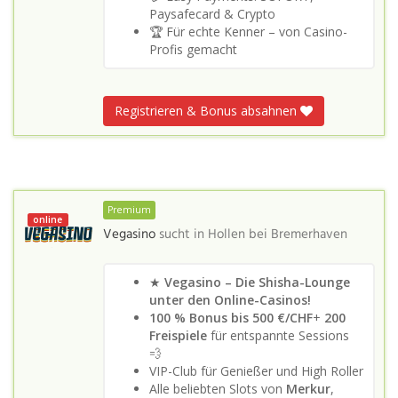
Paysafecard & Crypto
🏆 Für echte Kenner – von Casino-
Profis gemacht
Registrieren & Bonus absahnen
Premium
online
Vegasino
sucht in
Hollen bei Bremerhaven
★
Vegasino – Die Shisha-Lounge
unter den Online-Casinos!
100 % Bonus bis 500 €/CHF
+
200
Freispiele
für entspannte Sessions
💨
VIP-Club für Genießer und High Roller
Alle beliebten Slots von
Merkur
,