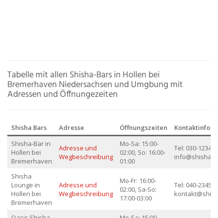
Tabelle mit allen Shisha-Bars in Hollen bei
Bremerhaven Niedersachsen und Umgbung mit
Adressen und Öffnungezeiten
Shisha Bars
Adresse
Öffnungszeiten
Kontaktinfor
Shisha-Bar in
Mo-Sa: 15:00-
Adresse und
Tel: 030-123456
Hollen bei
02:00, So: 16:00-
Wegbeschreibung
info@shisha-b
Bremerhaven
01:00
Shisha
Mo-Fr: 16:00-
Lounge in
Adresse und
Tel: 040-234567
02:00, Sa-So:
Hollen bei
Wegbeschreibung
kontakt@shish
17:00-03:00
Bremerhaven
Oasis Shisha
Mo-Sa: 15:00-