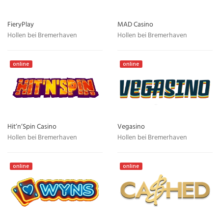
FieryPlay
MAD Casino
Hollen bei Bremerhaven
Hollen bei Bremerhaven
online
online
Hit’n’Spin Casino
Vegasino
Hollen bei Bremerhaven
Hollen bei Bremerhaven
online
online