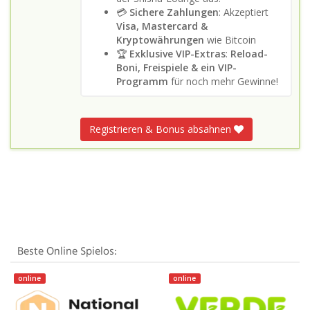
💳
Sichere Zahlungen
: Akzeptiert
Visa, Mastercard &
Kryptowährungen
wie Bitcoin
🏆
Exklusive VIP-Extras
:
Reload-
Boni, Freispiele & ein VIP-
Programm
für noch mehr Gewinne!
Registrieren & Bonus absahnen
Beste Online Spielos:
online
online