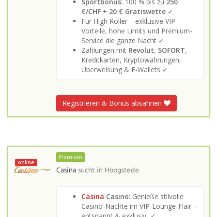
Sportbonus:
100 % bis zu
250
€/CHF + 20 € Gratiswette
✓
Für High Roller – exklusive VIP-
Vorteile, hohe Limits und Premium-
Service die ganze Nacht ✓
Zahlungen mit
Revolut
,
SOFORT
,
Kreditkarten, Kryptowährungen,
Überweisung & E-Wallets ✓
Registrieren & Bonus absahnen
Premium
online
Casina
sucht in
Hoogstede
Casina
Casino
: Genieße stilvolle
Casino-Nächte im VIP-Lounge-Flair –
entspannt & exklusiv ✓