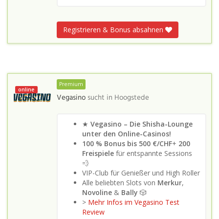
Registrieren & Bonus absahnen
Premium
online
Vegasino
sucht in
Hoogstede
★
Vegasino – Die Shisha-Lounge
unter den Online-Casinos!
100 % Bonus bis 500 €/CHF
+
200
Freispiele
für entspannte Sessions
💨
VIP-Club für Genießer und High Roller
Alle beliebten Slots von
Merkur
,
Novoline
&
Bally
🎲
>
Mehr Infos im Vegasino Test
Review