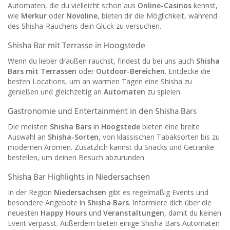
Automaten, die du vielleicht schon aus
Online-Casinos
kennst,
wie
Merkur
oder
Novoline
, bieten dir die Möglichkeit, während
des Shisha-Rauchens dein Glück zu versuchen.
Shisha Bar mit Terrasse in Hoogstede
Wenn du lieber draußen rauchst, findest du bei uns auch
Shisha
Bars mit Terrassen
oder
Outdoor-Bereichen
. Entdecke die
besten Locations, um an warmen Tagen eine Shisha zu
genießen und gleichzeitig an
Automaten
zu spielen.
Gastronomie und Entertainment in den Shisha Bars
Die meisten
Shisha Bars
in
Hoogstede
bieten eine breite
Auswahl an
Shisha-Sorten
, von klassischen Tabaksorten bis zu
modernen Aromen. Zusätzlich kannst du Snacks und Getränke
bestellen, um deinen Besuch abzurunden.
Shisha Bar Highlights in Niedersachsen
In der Region
Niedersachsen
gibt es regelmäßig Events und
besondere Angebote in
Shisha Bars
. Informiere dich über die
neuesten
Happy Hours
und
Veranstaltungen
, damit du keinen
Event verpasst. Außerdem bieten einige Shisha Bars Automaten