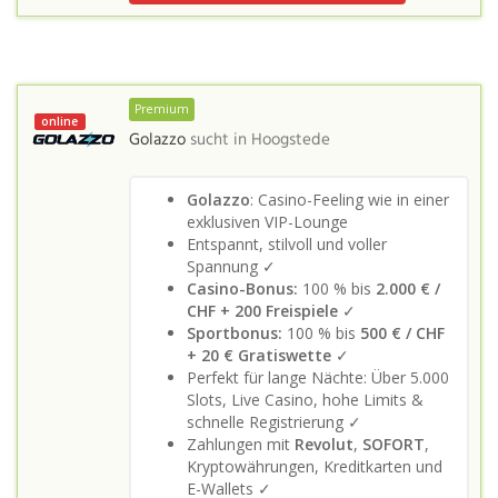
Premium
online
Golazzo
sucht in
Hoogstede
Golazzo
: Casino-Feeling wie in einer
exklusiven VIP-Lounge
Entspannt, stilvoll und voller
Spannung ✓
Casino-Bonus:
100 % bis
2.000 € /
CHF + 200 Freispiele
✓
Sportbonus:
100 % bis
500 € / CHF
+ 20 € Gratiswette
✓
Perfekt für lange Nächte: Über 5.000
Slots, Live Casino, hohe Limits &
schnelle Registrierung ✓
Zahlungen mit
Revolut
,
SOFORT
,
Kryptowährungen, Kreditkarten und
E-Wallets ✓