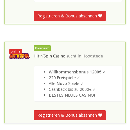
Registrieren & Bonus absahnen
Premium
online
Hit’n’Spin Casino
sucht in
Hoogstede
Willkommensbonus 1200€
✓
220 Freispiele
✓
Alle
Novo
Spiele ✓
Cashback bis zu 2000€ ✓
BESTES NEUES CASINO!
Registrieren & Bonus absahnen