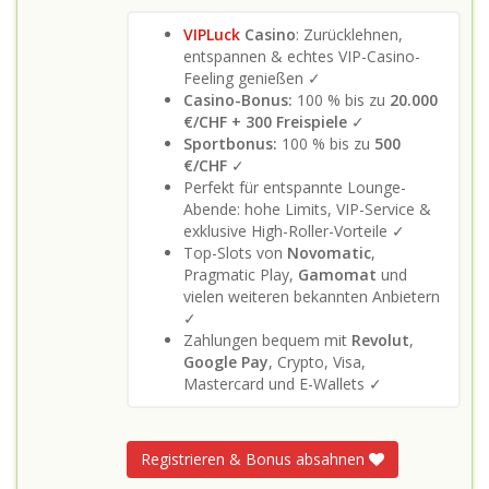
VIPLuck
Casino
: Zurücklehnen,
entspannen & echtes VIP-Casino-
Feeling genießen ✓
Casino-Bonus:
100 % bis zu
20.000
€/CHF + 300 Freispiele
✓
Sportbonus:
100 % bis zu
500
€/CHF
✓
Perfekt für entspannte Lounge-
Abende: hohe Limits, VIP-Service &
exklusive High-Roller-Vorteile ✓
Top-Slots von
Novomatic
,
Pragmatic Play,
Gamomat
und
vielen weiteren bekannten Anbietern
✓
Zahlungen bequem mit
Revolut
,
Google Pay
, Crypto, Visa,
Mastercard und E-Wallets ✓
Registrieren & Bonus absahnen