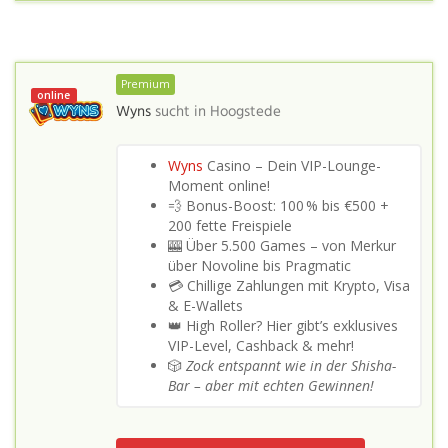
Premium
online
Wyns
sucht in
Hoogstede
Wyns
Casino – Dein VIP-Lounge-
Moment online!
💨 Bonus-Boost: 100 % bis €500 +
200 fette Freispiele
🎰 Über 5.500 Games – von Merkur
über Novoline bis Pragmatic
💳 Chillige Zahlungen mit Krypto, Visa
& E-Wallets
👑 High Roller? Hier gibt’s exklusives
VIP-Level, Cashback & mehr!
🎲
Zock entspannt wie in der Shisha-
Bar – aber mit echten Gewinnen!