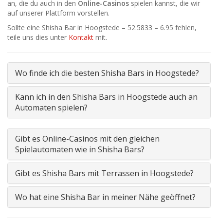
an, die du auch in den
Online-Casinos
spielen kannst, die wir
auf unserer Plattform vorstellen.
Sollte eine Shisha Bar in Hoogstede – 52.5833 – 6.95 fehlen,
teile uns dies unter
Kontakt
mit.
Wo finde ich die besten Shisha Bars in Hoogstede?
Kann ich in den Shisha Bars in Hoogstede auch an
Automaten spielen?
Gibt es Online-Casinos mit den gleichen
Spielautomaten wie in Shisha Bars?
Gibt es Shisha Bars mit Terrassen in Hoogstede?
Wo hat eine Shisha Bar in meiner Nähe geöffnet?