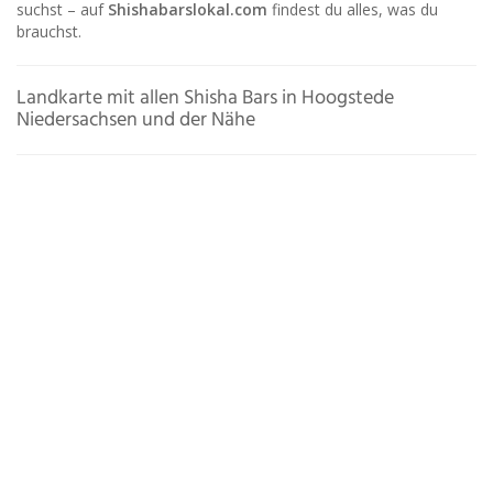
suchst – auf
Shishabarslokal.com
findest du alles, was du
brauchst.
Landkarte mit allen Shisha Bars in Hoogstede
Niedersachsen und der Nähe