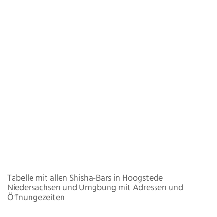
Tabelle mit allen Shisha-Bars in Hoogstede
Niedersachsen und Umgbung mit Adressen und
Öffnungezeiten